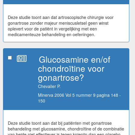
Deze studie toont aan dat artroscopische chirurgie voor
gonartrose zonder majeur meniscusletsel geen winst
oplevert voor de patiënt in vergelijking met een
medicamenteuze behandeling en oefeningen.
Glucosamine en/of
chondroïtine voor
gonartrose?
Chevalier P.
Minerva 2006 Vol 5 nummer 9 pagina 148 -
150
Deze studie toont aan dat bij patiënten met gonartrose
behandeling met glucosamine, chondroïtine of de combinatie
van beide niet effectiever is tegen kniepijn dan een placebo.