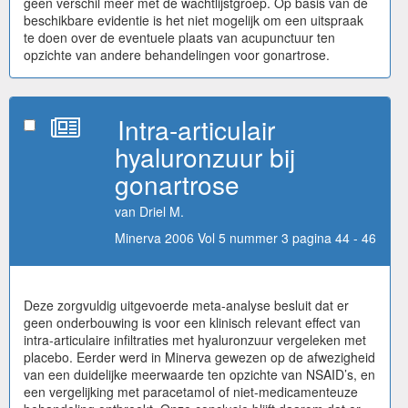
geen verschil meer met de wachtlijstgroep. Op basis van de
beschikbare evidentie is het niet mogelijk om een uitspraak
te doen over de eventuele plaats van acupunctuur ten
opzichte van andere behandelingen voor gonartrose.
Intra-articulair
hyaluronzuur bij
gonartrose
van Driel M.
Minerva 2006 Vol 5 nummer 3 pagina 44 - 46
Deze zorgvuldig uitgevoerde meta-analyse besluit dat er
geen onderbouwing is voor een klinisch relevant effect van
intra-articulaire infiltraties met hyaluronzuur vergeleken met
placebo. Eerder werd in Minerva gewezen op de afwezigheid
van een duidelijke meerwaarde ten opzichte van NSAID’s, en
een vergelijking met paracetamol of niet-medicamenteuze