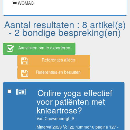
WOMAC
Aantal resultaten : 8 artikel(s)
- 2 bondige bespreking(en)
Aanvinken om te exporteren
Referenties alleen
Referenties en besluiten
Online yoga effectief
voor patiënten met
knieartrose?
Van Cauwenbergh S.
Minerva 2023 Vol 22 nummer 6 pagina 127 -