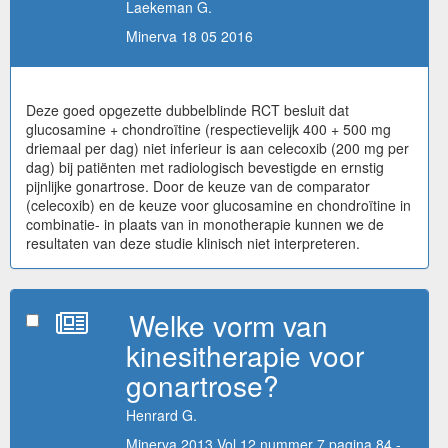
Laekeman G.
Minerva 18 05 2016
Deze goed opgezette dubbelblinde RCT besluit dat
glucosamine + chondroïtine (respectievelijk 400 + 500 mg
driemaal per dag) niet inferieur is aan celecoxib (200 mg per
dag) bij patiënten met radiologisch bevestigde en ernstig
pijnlijke gonartrose. Door de keuze van de comparator
(celecoxib) en de keuze voor glucosamine en chondroïtine in
combinatie- in plaats van in monotherapie kunnen we de
resultaten van deze studie klinisch niet interpreteren.
Welke vorm van
kinesitherapie voor
gonartrose?
Henrard G.
Minerva 2013 Vol 12 nummer 7 pagina 84 -