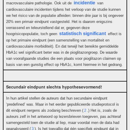
incidentie
macrovasculaire pathologie. Ook uit de
van
cardiovasculaire incidenten tijdens het verloop van de studie kunnen
we het risico van de populatie afleiden: binnen drie jaar is bij ongeveer
20% een primair eindpunt vastgesteld. Het is daarom enigszins
verrassend en teleurstellend dat er, gegeven deze
statistisch significant
hoogrisicopopulatie, toch geen
effect is
op het primaire eindpunt (een samenstelling van mortaliteit en
cardiovasculaire morbiditeit). En dat terwijl het bereikte gemiddelde
HbA1c wel significant beter was in de pioglitazongroep. De waarde
van voorafgaande studies die een plaats voor pioglitazon claimen op
basis van een gunstig effect op HbA1c, komt hiermee in het gedrang.
Secundair eindpunt slechts hypothesevormend!
In hun artikel stellen de auteurs dat hun secundaire eindpunt
‘predefined’ was. Maar in het eerder gepubliceerde studieprotocol is
dit eindpunt nergens als zodanig beschreven (
2
.) Het is, zoals de
auteurs zelf in het antwoord op lezersbrieven toegeven, pas achteraf
samengesteld toen de studie al liep, maar voordat men de data had
geanalyseerd (
3
). Is het toevallig dat één specifiek eindpunt dat in