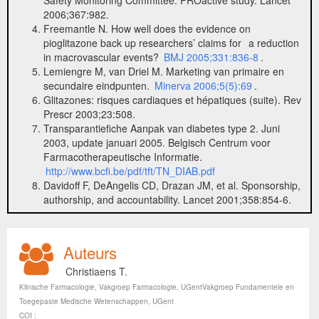
Safety Monitoring Committee. PROactive study. Lancet
2006;367:982.
Freemantle N. How well does the evidence on
pioglitazone back up researchers’ claims for
a reduction
in macrovascular events?
BMJ 2005;331:836-8
.
Lemiengre M, van Driel M. Marketing van primaire en
secundaire eindpunten.
Minerva 2006;5(5):69
.
Glitazones: risques cardiaques et hépatiques (suite). Rev
Prescr 2003;23:508.
Transparantiefiche Aanpak van diabetes type 2. Juni
2003, update januari 2005. Belgisch Centrum voor
Farmacotherapeutische Informatie.
http://www.bcfi.be/pdf/tft/TN_DIAB.pdf
Davidoff F, DeAngelis CD, Drazan JM, et al. Sponsorship,
authorship, and accountability. Lancet 2001;358:854-6.
Auteurs
Christiaens T.
Klinische Farmacologie, Vakgroep Farmacologie, UGentVakgroep Fundamentele en
Toegepaste Medische Wetenschappen, UGent
COI :