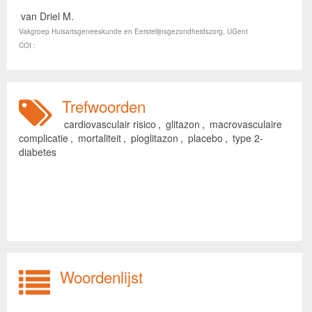
van Driel M.
Vakgroep Huisartsgeneeskunde en Eerstelijnsgezondheidszorg, UGent
COI :
Trefwoorden
cardiovasculair risico
,
glitazon
,
macrovasculaire
complicatie
,
mortaliteit
,
pioglitazon
,
placebo
,
type 2-
diabetes
Woordenlijst