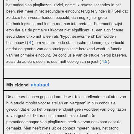
het nadeel van pioglitazon uitviel, namelijk revascularisaties in het
been, niet meer in het secundaire eindpunt terug te vinden is? Stel dat
ze deze toch vooraf hadden bepaald, dan nog zijn er grote
methodologische problemen met hun interpretatie. Freemantle wijst
erop dat als de primaire uitkomst niet significant is, een significante
secundaire uitkomst alleen als ‘hypothesevormend’ kan worden
beschouwd (
4
), om verschillende statistische redenen, bijvoorbeeld
omdat de grootte van een studiepopulatie berekend wordt in functie
van het primaire eindpunt. De conclusie van de studie hierop baseren,
zoals de auteurs doen, is dus methodologisch onjuist (
4,5
).
abstract
Misleidend
De auteurs hebben gepoogd om de wat teleurstellende resultaten van
hun studie mooier voor te stellen en ‘vergeten’ in hun conclusie
gewoon dat er op het primaire eindpunt geen voordeel van pioglitazon
is vastgesteld. Dat is op zijn minst ‘misleidend’. De
promotiecampagne van pioglitazon heeft hiervan dankbaar gebruik
gemaakt. Men heeft niets uit de context moeten halen, het stond