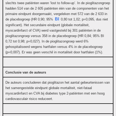
slechts twee patiënten waren ‘lost to follow-up’. In de pioglitazongroep
hadden 514 van de 2 605 patiënten één van de componenten van het
primaire eindpunt doorgemaakt, vergeleken met 572 van de 2 633 in
BI
de placebogroep (HR 0,90; 95%
0,80 tot 1,02; p=0,095, dus niet
significant). Het secundaire eindpunt (globale mortaliteit,
myocardinfarct of CVA) werd vastgesteld bij 301 patiënten in de
pioglitazongroep versus 358 in de placebogroep (HR 0,84; 95% BI
0,72 tot 0,98; p=0,027). In de pioglitazongroep werd 6%
gehospitaliseerd wegens hartfalen versus 4% in de placebogroep
(p=0,007). Er was geen verschil in mortaliteit door hartfalen (1%).
Conclusie van de auteurs
De auteurs concluderen dat pioglitazon het aantal gebeurtenissen van
het samengestelde eindpunt globale mortaliteit, niet-fataal
myocardinfarct en CVA bij diabetes type 2-patiënten met een hoog
cardiovasculair risico reduceert.