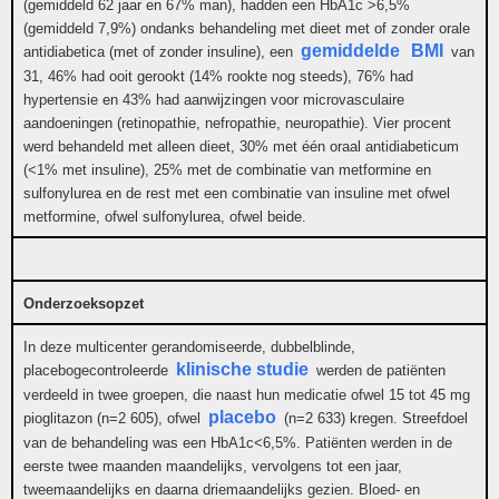
(gemiddeld 62 jaar en 67% man), hadden een HbA1c >6,5%
(gemiddeld 7,9%) ondanks behandeling met dieet met of zonder orale
gemiddelde
BMI
antidiabetica (met of zonder insuline), een
van
31, 46% had ooit gerookt (14% rookte nog steeds), 76% had
hypertensie en 43% had aanwijzingen voor microvasculaire
aandoeningen (retinopathie, nefropathie, neuropathie). Vier procent
werd behandeld met alleen dieet, 30% met één oraal antidiabeticum
(<1% met insuline), 25% met de combinatie van metformine en
sulfonylurea en de rest met een combinatie van insuline met ofwel
metformine, ofwel sulfonylurea, ofwel beide.
Onderzoeksopzet
In deze multicenter gerandomiseerde, dubbelblinde,
klinische studie
placebogecontroleerde
werden de patiënten
verdeeld in twee groepen, die naast hun medicatie ofwel 15 tot 45 mg
placebo
pioglitazon (n=2 605), ofwel
(n=2 633) kregen. Streefdoel
van de behandeling was een HbA1c<6,5%. Patiënten werden in de
eerste twee maanden maandelijks, vervolgens tot een jaar,
tweemaandelijks en daarna driemaandelijks gezien. Bloed- en