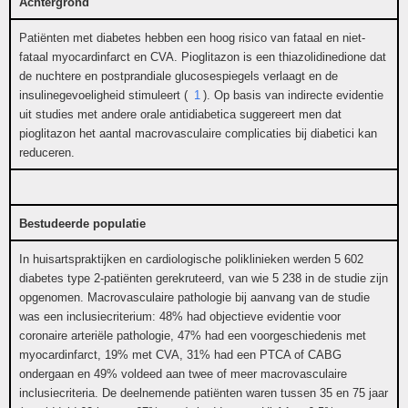
Achtergrond
Patiënten met diabetes hebben een hoog risico van fataal en niet-
fataal myocardinfarct en CVA. Pioglitazon is een thiazolidinedione dat
de nuchtere en postprandiale glucosespiegels verlaagt en de
insulinegevoeligheid stimuleert (
1
). Op basis van indirecte evidentie
uit studies met andere orale antidiabetica suggereert men dat
pioglitazon het aantal macrovasculaire complicaties bij diabetici kan
reduceren.
Bestudeerde populatie
In huisartspraktijken en cardiologische poliklinieken werden 5 602
diabetes type 2-patiënten gerekruteerd, van wie 5 238 in de studie zijn
opgenomen. Macrovasculaire pathologie bij aanvang van de studie
was een inclusiecriterium: 48% had objectieve evidentie voor
coronaire arteriële pathologie, 47% had een voorgeschiedenis met
myocardinfarct, 19% met CVA, 31% had een PTCA of CABG
ondergaan en 49% voldeed aan twee of meer macrovasculaire
inclusiecriteria. De deelnemende patiënten waren tussen 35 en 75 jaar