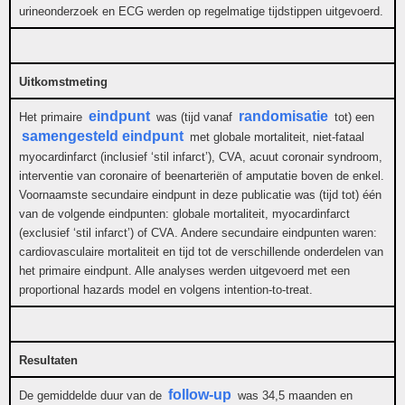
urineonderzoek en ECG werden op regelmatige tijdstippen uitgevoerd.
Uitkomstmeting
eindpunt
randomisatie
Het primaire
was (tijd vanaf
tot) een
samengesteld eindpunt
met globale mortaliteit, niet-fataal
myocardinfarct (inclusief ‘stil infarct’), CVA, acuut coronair syndroom,
interventie van coronaire of beenarteriën of amputatie boven de enkel.
Voornaamste secundaire eindpunt in deze publicatie was (tijd tot) één
van de volgende eindpunten: globale mortaliteit, myocardinfarct
(exclusief ‘stil infarct’) of CVA. Andere secundaire eindpunten waren:
cardiovasculaire mortaliteit en tijd tot de verschillende onderdelen van
het primaire eindpunt. Alle analyses werden uitgevoerd met een
proportional hazards model en volgens intention-to-treat.
Resultaten
follow-up
De gemiddelde duur van de
was 34,5 maanden en