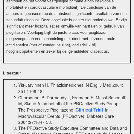
aantonen op het vooraf vastgelegde primaire eindpunt (globale
mortaliteit en cardiovasculaire morbiditeit). De conclusie van de
auteurs is gebaseerd op de statistisch significante resultaten van een
secundair eindpunt. Deze conclusie is echter niet onderbouwd. Er zijn
significant meer hospitalisaties omwille van hartfalen bij gebruik van
pioglitazon. Voorlopig blijft de juiste plaats voor pioglitazon,
toegevoegd aan een behandeling met dieet met of zonder orale
antidiabetica (met of zonder insuline), onduidelijk bij
hoogrisicopatiënten en zeker bij de ‘gemiddelde’ diabeticus.
Literatuur
Yki-Järvinnen H. Thiazlidinediones. N Engl J Med 2004;
351:1106-18.
Charbonnel B, Dormandy J, Erdmann E, Massi-Benedetti
M, Skene A, on behalf of the PROactive Study Group.
Clinical Trial
The Prospective Pioglitazone
In
Macrovascular Events (PROactive). Diabetes Care
2004;27:1647-53.
The PROactive Study Executive Committee and Data and