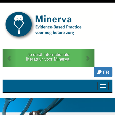
Previous
Next
Je duidt internationale
literatuur voor Minerva.
FR
Toggle
navigat