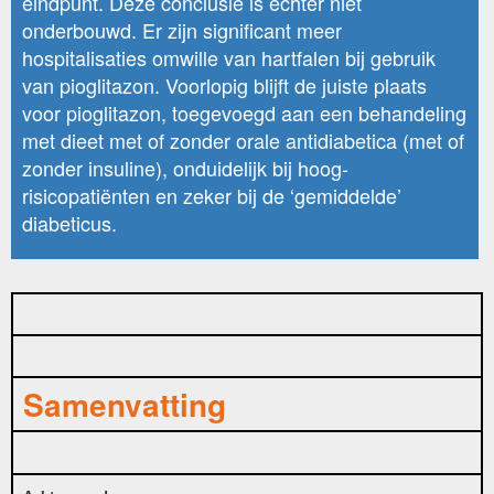
eindpunt. Deze conclusie is echter niet
onderbouwd. Er zijn significant meer
hospitalisaties omwille van hartfalen bij gebruik
van pioglitazon. Voorlopig blijft de juiste plaats
voor pioglitazon, toegevoegd aan een behandeling
met dieet met of zonder orale antidiabetica (met of
zonder insuline), onduidelijk bij hoog-
risicopatiënten en zeker bij de ‘gemiddelde’
diabeticus.
Samenvatting