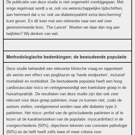
De publicatie van deze studie is niet ongemerkt voorbijgegaan. Met
enige regelmaat wordt u er, ook via wetenschappelijke tijdschriften,
aan herinnerd dat u nu
‘ook uw diabetespatiënt extra bescherming’
kunt geven. En dit keer met een referentie naar een wel zeer
gerenommeerde bron,
‘The Lancet’.
Moeten we daar dan nog aan
twijfelen? Wij denken van wel.
Methodologische bedenkingen: de bestudeerde populatie
Deze studie behandelt een relevante klinische vraag en rapporteert
als eerste een effect van pioglitazon op ‘harde eindpunten’, inclusief
mortaliteit en morbiditeit. De bestudeerde populatie heeft een hoog
cardiovasculair risico en vertegenwoordigt een kwetsbare groep in de
huisartspraktijk. De resultaten van deze studie zijn dan ook zeer
relevant voor deze groep patiënten, maar ze kunnen niet, zoals de
auteurs stellen, veralgemeend worden naar
alle
diabetes type 2-
patiënten. Het risico- profiel van de geïncludeerde patiënten is af te
lezen uit de karakteristieken van de populatie: myocardinfarct in de
voorgeschiedenis (50%), objectieve tekenen van coronaire pathologie
(50%) en de helft heeft zelfs twee of meer criteria voor