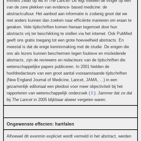
immers zwart op wit in
The Lancet!
Dit legt meteen de vinger op één
van de zere plekken van evidence- based medicine: de
abstractcultuur. Het aanbod aan informatie is zodanig groot dat we
niet anders kunnen dan zoeken naar efficiënte manieren om eraan te
geraken. Vele tijdschriften komen hieraan tegemoet door hun
abstracts vrij ter beschikking te stellen via het internet. Ook PubMed
geeft ons gratis toegang tot een grote hoeveelheid abstracts. En
meestal is dat de enige kennismaking met de studie. De enigen die
ons als lezers kunnen beschermen tegen foutieve en misleidende
abstracts, zijn de reviewers en redacteurs van de tijdschriften die
wetenschappelijke papers publiceren. In 2001 hielden de
hoofdredacteurs van een groot aantal vooraanstaande tijdschriften
(New England Journal of Medicine, Lancet, JAMA, ...) in een
gezamenlijk editoriaal een pleidooi voor meer objectiviteit bij het
rapporteren van wetenschappelijk onderzoek (
6
). Jammer dat ze dat
bij
The Lancet
in 2005 blijkbaar alweer vergeten waren.
Ongewenste effecten: hartfalen
Alhoewel dit evenmin expliciet wordt vermeld in het abstract, werden