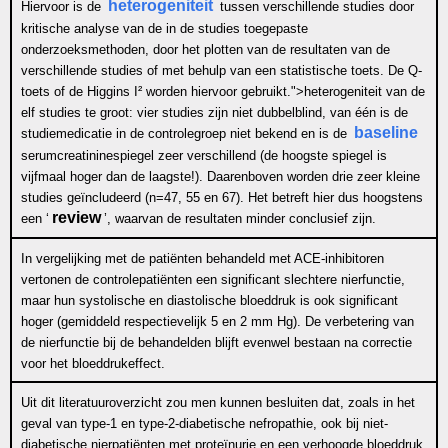
heterogeniteit
Hiervoor is de
tussen verschillende studies door
kritische analyse van de in de studies toegepaste
onderzoeksmethoden, door het plotten van de resultaten van de
verschillende studies of met behulp van een statistische toets. De Q-
toets of de Higgins I² worden hiervoor gebruikt.">
heterogeniteit
van de
elf studies te groot: vier studies zijn niet dubbelblind, van één is de
baseline
studiemedicatie in de controlegroep niet bekend en is de
serumcreatininespiegel zeer verschillend (de hoogste spiegel is
vijfmaal hoger dan de laagste!). Daarenboven worden drie zeer kleine
studies geïncludeerd (n=47, 55 en 67). Het betreft hier dus hoogstens
review
een ‘
’, waarvan de resultaten minder conclusief zijn.
In vergelijking met de patiënten behandeld met ACE-inhibitoren
vertonen de controlepatiënten een significant slechtere nierfunctie,
maar hun systolische en diastolische bloeddruk is ook significant
hoger (gemiddeld respectievelijk 5 en 2 mm Hg). De verbetering van
de nierfunctie bij de behandelden blijft evenwel bestaan na correctie
voor het bloeddrukeffect.
Uit dit literatuuroverzicht zou men kunnen besluiten dat, zoals in het
geval van type-1 en type-2-diabetische nefropathie, ook bij niet-
diabetische nierpatiënten met proteïnurie en een verhoogde bloeddruk,