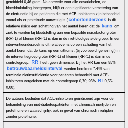
gemiddeld 0,46 gram. Na correctie voor alle covariabelen, de
bloeddrukdaling inbegrepen, blijft er een significante verbetering van
de nierfunctie bij de patiënten die met ACE-inhibitoren zijn behandeld,
cohortonderzoek
vooral als er proteïnurie aanwezig is (
is dit
kans
relatieve risico een schatting van het aantal keren dat de
om
ziek te worden bij blootstelling aan een bepaalde risicofactor groter
(RR>1) of kleiner (RR<1) is dan in de niet-blootgestelde groep. In een
interventieonderzoek is dit relatieve risico een schatting van het
aantal keren dat de kans op een uitkomst (bijvoorbeeld ‘genezing’) in
de interventiegroep groter (RR>1) of kleiner (RR<1) is dan in de
RR
controlegroep.
heeft geen dimensie. Bij het RR kan een 95%
betrouwbaarheidsinterval
worden berekend.">
RR
van
terminale nierinsufficiëntie voor patiënten behandeld met ACE-
BI
inhibitoren vergeleken met de controlegroep 0,70; 95%
0,55-
0,88).
De auteurs besluiten dat ACE-inhibitoren geïndiceerd zijn voor de
behandeling van niet-diabetespatiënten met chronisch nierlijden en
proteïnurie en waarschijnlijk ook in geval van chronisch nierlijden
zonder proteïnurie.