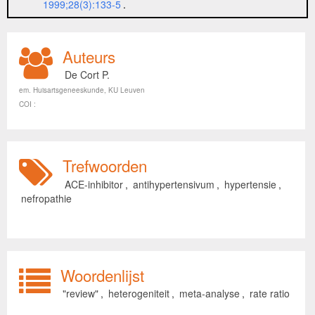
1999;28(3):133-5
.
Auteurs
De Cort P.
em. Huisartsgeneeskunde, KU Leuven
COI :
Trefwoorden
ACE-inhibitor
,
antihypertensivum
,
hypertensie
,
nefropathie
Woordenlijst
"review"
,
heterogeniteit
,
meta-analyse
,
rate ratio