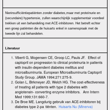
Nierinsufficiëntiepatiënten
zonder
diabetes,maar met proteïnurie en
(secundaire) hypertensie, zullen waarschijnlijk supplementair voordeel
trekken uit een behandeling met ACE-inhibitoren. Het betreft echter
een groep patiënten die de huisarts enkel in samenspraak met de
tweede lijn zal behandelen.
Literatuur
Viberti G, Mogensen CE, Groop LC, Pauls JF.
Effect of
captopril on progression to clinical proteinuria in patients
with insulin-dependent diabetes mellitus and
microalbuminuria.
European Microalbuminuria Captopril
Study Group. JAMA 1994;271:275-9.
Golan L, Birkmeyer JD, Welch HG. The cost-effectiveness
of treating all patients with type 2 diabetes with
angiotensin- converting enzyme inhibitors.
Ann Intern
Med 1999;131:660-7.
De Broe ME. Langdurig gebruik van ACE-inhibitoren bij
diabetes type 2-pa
tiënten.
Huisarts Nu (Minerva)