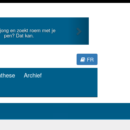
Next
 jong en zoekt roem met je
pen? Dat kan.
FR
nthese
Archief