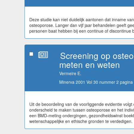
Deze studie kan niet duidelijk aantonen dat inname van
osteoporose. Langer dan vijf jaar behandelen geeft ge
personen baat hebben bij een continue of discontinue 
Screening op osteop
meten en weten
Vermeire E.
Minerva 2001 Vol 30 nummer 2 pagina 
Uit de beoordeling van de voorliggende evidentie volg
onderscheid te maken tussen osteoporose en het individ
een BMD-meting ondergingen, gezondheidswinst boekte
wetenschappelijke en ethische gronden te verdedigen.