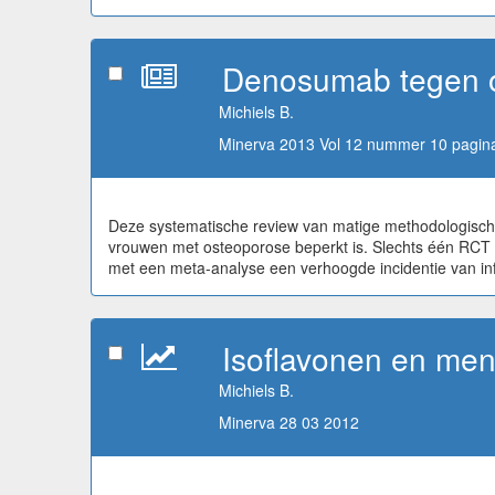
Denosumab tegen 
Michiels B.
Minerva 2013 Vol 12 nummer 10 pagina
Deze systematische review van matige methodologische
vrouwen met osteoporose beperkt is. Slechts één RCT ko
met een meta-analyse een verhoogde incidentie van inf
Isoflavonen en me
Michiels B.
Minerva 28 03 2012