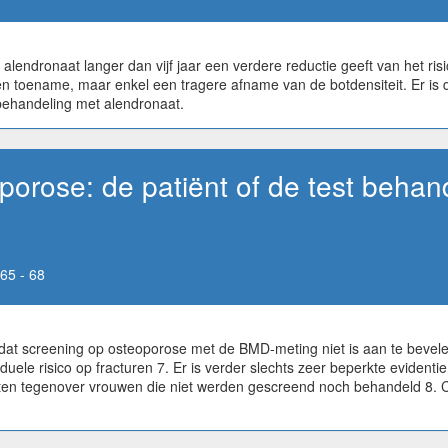
 alendronaat langer dan vijf jaar een verdere reductie geeft van het r
en toename, maar enkel een tragere afname van de botdensiteit. Er is
behandeling met alendronaat.
orose: de patiënt of de test behan
65 - 68
t dat screening op osteoporose met de BMD-meting niet is aan te bevele
uele risico op fracturen 7. Er is verder slechts zeer beperkte evident
n tegenover vrouwen die niet werden gescreend noch behandeld 8. Ca