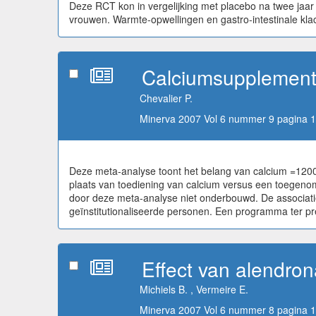
Deze RCT kon in vergelijking met placebo na twee jaar 
vrouwen. Warmte-opwellingen en gastro-intestinale kl
Calciumsupplemente
Chevalier P.
Minerva 2007 Vol 6 nummer 9 pagina 1
Deze meta-analyse toont het belang van calcium =1200
plaats van toediening van calcium versus een toegenome
door deze meta-analyse niet onderbouwd. De associati
geïnstitutionaliseerde personen. Een programma ter pre
Effect van alendrona
Michiels B. , Vermeire E.
Minerva 2007 Vol 6 nummer 8 pagina 1