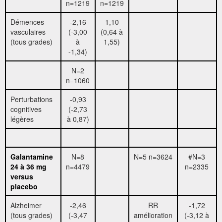
n=1219
n=1219
Démences
-2,16
1,10
vasculaires
(-3,00
(0,64 à
(tous grades)
à
1,55)
-1,34)
N=2
n=1060
Perturbations
-0,93
cognitives
(-2,73
légères
à 0,87)
Galantamine
N=8
N=5 n=3624
#N=3
24 à 36 mg
n=4479
n=2335
versus
placebo
Alzheimer
-2,46
RR
-1,72
(tous grades)
(-3,47
amélioration
(-3,12 à