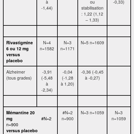
à
ou
-0,33)
-1,44)
stabilisation
: 1,22 (1,12
– 1,33)
Rivastigmine
N=4
N=3
N=5 n=1609
6 ou 12 mg
n=1582
n=1171
versus
placebo
Alzheimer
-3,91
-0,04
-0,36 (-0,45
(tous grades)
(-5,48
(-1,28
à -0,27)
à
à 1,20)
-2,34)
Mémantine 20
#N=2
N=3 n=1059
N=3
mg
#N=2
n=900
n=1059
n=900
versus placebo