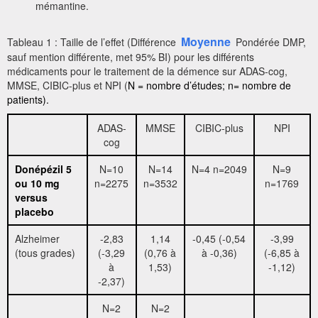
mémantine.
Moyenne
Tableau 1 : Taille de l’effet (Différence
Pondérée DMP,
sauf mention différente, met 95% BI) pour les différents
médicaments pour le traitement de la démence sur ADAS-cog,
MMSE, CIBIC-plus et NPI (
N = nombre d’études; n= nombre de
patients).
ADAS-
MMSE
CIBIC-plus
NPI
cog
Donépézil 5
N=10
N=14
N=4 n=2049
N=9
ou 10 mg
n=2275
n=3532
n=1769
versus
placebo
Alzheimer
-2,83
1,14
-0,45 (-0,54
-3,99
(tous grades)
(-3,29
(0,76 à
à -0,36)
(-6,85 à
à
1,53)
-1,12)
-2,37)
N=2
N=2