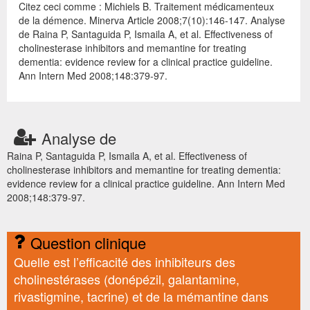
Citez ceci comme : Michiels B. Traitement médicamenteux
de la démence. Minerva Article 2008;7(10):146-147. Analyse
de Raina P, Santaguida P, Ismaila A, et al. Effectiveness of
cholinesterase inhibitors and memantine for treating
dementia: evidence review for a clinical practice guideline.
Ann Intern Med 2008;148:379-97.
Analyse de
Raina P, Santaguida P, Ismaila A, et al. Effectiveness of
cholinesterase inhibitors and memantine for treating dementia:
evidence review for a clinical practice guideline. Ann Intern Med
2008;148:379-97.
Question clinique
Quelle est l’efficacité des inhibiteurs des
cholinestérases (donépézil, galantamine,
rivastigmine, tacrine) et de la mémantine dans