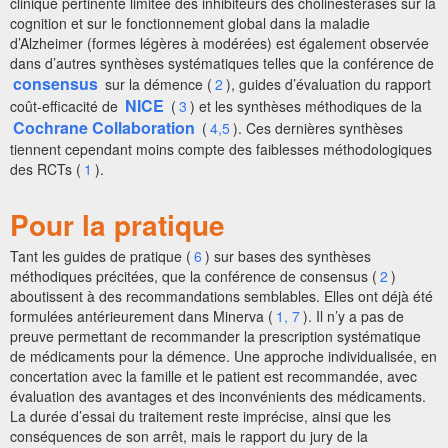
clinique pertinente limitée des inhibiteurs des cholinestérases sur la
cognition et sur le fonctionnement global dans la maladie
d’Alzheimer (formes légères à modérées) est également observée
dans d’autres synthèses systématiques telles que la conférence de
consensus
sur la démence (
2
), guides d’évaluation du rapport
NICE
coût-efficacité de
(
3
) et les synthèses méthodiques de la
Cochrane Collaboration
(
4,5
). Ces dernières synthèses
tiennent cependant moins compte des faiblesses méthodologiques
des RCTs (
1
).
Pour la pratique
Tant les guides de pratique (
6
) sur bases des synthèses
méthodiques précitées, que la conférence de consensus (
2
)
aboutissent à des recommandations semblables. Elles ont déjà été
formulées antérieurement dans Minerva (
1, 7
). Il n’y a pas de
preuve permettant de recommander la prescription systématique
de médicaments pour la démence. Une approche individualisée, en
concertation avec la famille et le patient est recommandée, avec
évaluation des avantages et des inconvénients des médicaments.
La durée d’essai du traitement reste imprécise, ainsi que les
conséquences de son arrêt, mais le rapport du jury de la