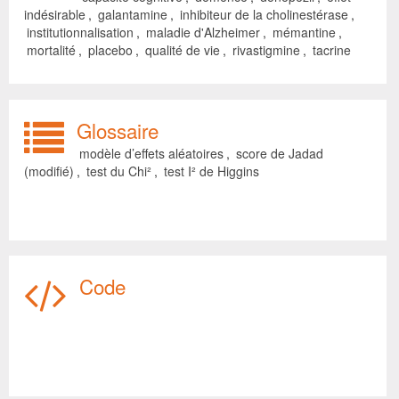
indésirable
,
galantamine
,
inhibiteur de la cholinestérase
,
institutionnalisation
,
maladie d'Alzheimer
,
mémantine
,
mortalité
,
placebo
,
qualité de vie
,
rivastigmine
,
tacrine
Glossaire
modèle d’effets aléatoires
,
score de Jadad
(modifié)
,
test du Chi²
,
test I² de Higgins
Code