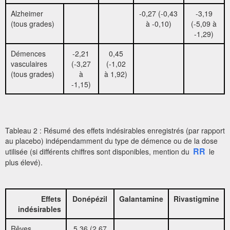
Alzheimer
-0,27 (-0,43
-3,19
(tous grades)
à -0,10)
(-5,09 à
-1,29)
Démences
-2,21
0,45
vasculaires
(-3,27
(-1,02
(tous grades)
à
à 1,92)
-1,15)
Tableau 2 : Résumé des effets indésirables enregistrés (par rapport
au placebo) indépendamment du type de démence ou de la dose
RR
utilisée (si différents chiffres sont disponibles, mention du
le
plus élevé).
Effets
Donépézil
Galantamine
Rivastigmine
indésirables
Rêves
5,36 (2,67