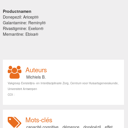
Productnamen
Donepezil: Aricept®
Galantamine: Reminyl®
Rivastigmine: Exelon®
Memantine: Ebixa®
Auteurs
Michiels B.
Vakgroep Eerstelijns- en Interdisciplinaire Zorg, Centrum voor Huisartsgeneeskunde,
Universiteit Antwerpen
COI :
Mots-clés
capacité cognitive
,
démence
,
donépézil
,
effet