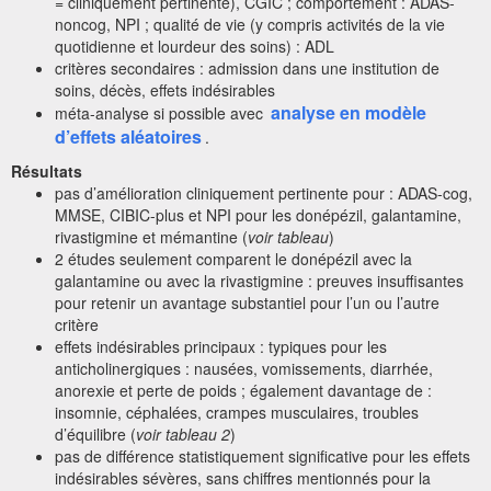
= cliniquement pertinente), CGIC ; comportement : ADAS-
noncog, NPI ; qualité de vie (y compris activités de la vie
quotidienne et lourdeur des soins) : ADL
critères secondaires : admission dans une institution de
soins, décès, effets indésirables
analyse en modèle
méta-analyse si possible avec
d’effets aléatoires
.
Résultats
pas d’amélioration cliniquement pertinente pour : ADAS-cog,
MMSE, CIBIC-plus et NPI pour les donépézil, galantamine,
rivastigmine et mémantine (
voir tableau
)
2 études seulement comparent le donépézil avec la
galantamine ou avec la rivastigmine : preuves insuffisantes
pour retenir un avantage substantiel pour l’un ou l’autre
critère
effets indésirables principaux : typiques pour les
anticholinergiques : nausées, vomissements, diarrhée,
anorexie et perte de poids ; également davantage de :
insomnie, céphalées, crampes musculaires, troubles
d’équilibre (
voir tableau 2
)
pas de différence statistiquement significative pour les effets
indésirables sévères, sans chiffres mentionnés pour la