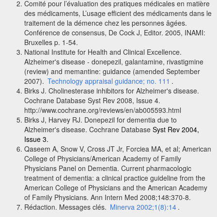
Comité pour l’évaluation des pratiques médicales en matière
des médicaments, L’usage efficient des médicaments dans le
traitement de la démence chez les personnes âgées.
Conférence de consensus, De Cock J, Editor. 2005, INAMI:
Bruxelles p. 1-54.
National Institute for Health and Clinical Excellence.
Alzheimer's disease - donepezil, galantamine, rivastigmine
(review) and memantine: guidance (amended September
2007).
Technology appraisal guidance; no. 111
.
Birks J. Cholinesterase inhibitors for Alzheimer's disease.
Cochrane Database Syst Rev 2008, Issue 4.
http://www.cochrane.org/reviews/en/ab005593.html
Birks J, Harvey RJ. Donepezil for dementia due to
Alzheimer's disease. Cochrane Database
Syst Rev 2004,
Issue 3.
Qaseem A, Snow V, Cross JT Jr, Forciea MA, et al; American
College of Physicians/American Academy of Family
Physicians Panel on Dementia. Current
pharmacologic
treatment of dementia: a clinical practice guideline from the
American College of Physicians and the American Academy
of Family Physicians. Ann Intern Med 2008;148:370-8.
Rédaction. Messages clés.
Minerva 2002;1(8):14
.