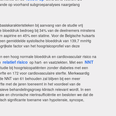
 plande op voorhand subgroepanalyses naargelang
siskarakteristieken bij aanvang van de studie vrij
he bloeddruk bedroeg bij 34% van de deelnemers minstens
m aspirine en 45% een statine. Voor de Belgische huisarts
e een gemiddelde systolische bloeddruk van 139,7 mmHg
ijkste factor van het hoogrisicoprofiel van deze
n een hoog normale bloeddruk en cardiovasculair risico na
relatief risico
NNT
in
op hart- en vaatziekten. Met een
studie bij hoogrisicopatiënten zonder diabetes met een
rfte en 172 voor cardiovasculaire sterfte. Merkwaardig
f de NNT van 61 behouden zal blijven bij een meer
rfte met de jaren toeneemt in het voordeel van de
sieve behandelingsgroep klinisch relevant wordt. In een
e en chronische nierinsufficiëntie en besloten we dat de
tisch significante toename van hypotensie, syncope,