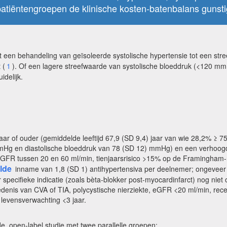
tiëntengroepen de klinische kosten-batenbalans gunstig
dat een behandeling van geïsoleerde systolische hypertensie tot een st
 (
1
). Of een lagere streefwaarde van systolische bloeddruk (<120 mm
idelijk.
 of ouder (gemiddelde leeftijd 67,9 (SD 9,4) jaar van wie 28,2% ≥ 75
en diastolische bloeddruk van 78 (SD 12) mmHg) en een verhoogd card
t eGFR tussen 20 en 60 ml/min, tienjaarsrisico >15% op de Framingham
lde
inname van 1,8 (SD 1) antihypertensiva per deelnemer; ongevee
r specifieke indicatie (zoals bèta-blokker post-myocardinfarct) nog ni
iedenis van CVA of TIA, polycystische nierziekte, eGFR <20 ml/min, re
, levensverwachting <3 jaar.
e, open-label studie met twee parallelle groepen: