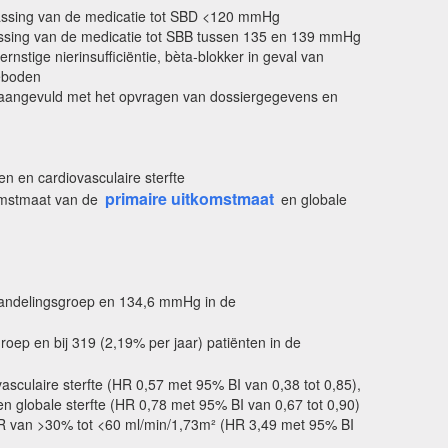
ssing van de medicatie tot SBD <120 mmHg
sing van de medicatie tot SBB tussen 135 en 139 mmHg
ernstige nierinsufficiëntie, bèta-blokker in geval van
geboden
n, aangevuld met het opvragen van dossiergegevens en
n en cardiovasculaire sterfte
primaire uitkomstmaat
komstmaat van de
en globale
handelingsgroep en 134,6 mmHg in de
oep en bij 319 (2,19% per jaar) patiënten in de
asculaire sterfte (HR 0,57 met 95% BI van 0,38 tot 0,85),
n globale sterfte (HR 0,78 met 95% BI van 0,67 tot 0,90)
GFR van >30% tot <60 ml/min/1,73m² (HR 3,49 met 95% BI