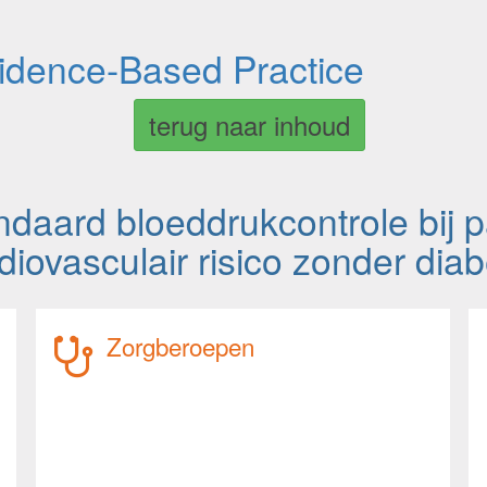
vidence-Based Practice
terug naar inhoud
ndaard bloeddrukcontrole bij 
diovasculair risico zonder dia
Zorgberoepen