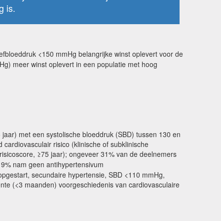
 is.
reefbloeddruk <150 mmHg belangrijke winst oplevert voor de
Hg) meer winst oplevert in een populatie met hoog
 jaar) met een systolische bloeddruk (SBD) tussen 130 en
iovasculair risico (klinische of subklinische
-risicoscore, ≥75 jaar); ongeveer 31% van de deelnemers
r 9% nam geen antihypertensivum
et opgestart, secundaire hypertensie, SBD <110 mmHg,
cente (<3 maanden) voorgeschiedenis van cardiovasculaire