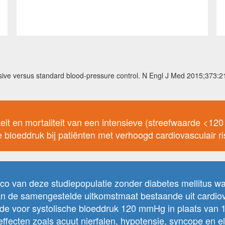
nsive versus standard blood-pressure control. N Engl J Med 2015;37
diteit en mortaliteit van een intensieve (streefwaarde <
loeddruk bij patiënten met verhoogd cardiovasculair ri
co van deze studiepopulatie zonder diabetes mellitus wa
an de samengestelde uitkomstmaat bestaande uit cardiovas
arde voor systolische bloeddruk 120 mmHg in plaats van
cten zoals acuut nierfalen, hypotensie, syncope en ele