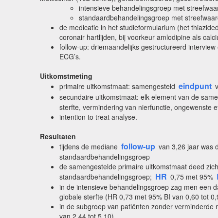
intensieve behandelingsgroep met streefw
standaardbehandelingsgroep met streefwaa
de medicatie in het studieformularium (het thiazidedi
coronair hartlijden, bij voorkeur amlodipine als ca
follow-up: driemaandelijks gestructureerd intervi
ECG’s.
Uitkomstmeting
eindpunt
primaire uitkomstmaat: samengesteld
v
secundaire uitkomstmaat: elk element van de same
sterfte, vermindering van nierfunctie, ongewenste e
intention to treat analyse.
Resultaten
follow-up
tijdens de mediane
van 3,26 jaar was 
standaardbehandelingsgroep
de samengestelde primaire uitkomstmaat deed zich v
HR
standaardbehandelingsgroep;
0,75 met 95%
in de intensieve behandelingsgroep zag men een dal
globale sterfte (HR 0,73 met 95% BI van 0,60 tot 0
in de subgroep van patiënten zonder verminderde 
van 2,44 tot 5,10)