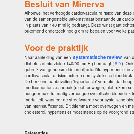
Besluit van Minerva
Alhoewel het verhoogde cardiovasculaire risico van deze s
van de samengestelde uitkomstmaat bestaande uit cardiova
in plaats van 140 mmHg bedraagt. Deze winst gaat echter
bijkomend onderzoek nodig om te bepalen voor welke pati
Voor de praktijk
systematische review
Naar aanleiding van een
van 
diabetes of nierziekte 140/90 mmHg bedraagt (
8,9
). Ook
gebruik van geneesmiddelen bij arteriële hypertensie’ bev
cardiovasculaire risicofactoren een systolische bloeddr
De herziene aanbeveling ‘hypertensie’ vermeldt dat hoog
medicamenteuze aanpak (dieet, bewegen, niet roken) snel
hoognormale tot matig verhoogde systolische bloeddruk to
mortaliteit, wanneer de streefwaarde voor systolische b
van nierinsufficiëntie. Dit dilemma moet overwogen en met
cholesterol, hypertensie) moet steeds op de voorgrond st
Referenties