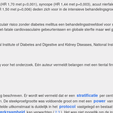
sie (HR 1,70 met p<0,001), syncope (HR 1,44 met p=0,003), acuut nierf
 1,50 met p=0,006) deden zich voor in de intensieve behandelingsgro
sculair risico zonder diabetes mellitus een behandelingsstreefdoel voo
niet-fatale cardiovasculaire gebeurtenissen en globale sterfte maar we
l Institute of Diabetes and Digestive and Kidney Diseases, National Ins
ng voor het onderzoek. Eén auteur vermeldt belangen met een tiental 
stratificatie
dig beschreven. Er wordt wel vermeld dat er een
per cent
power
epen. De steekproefgrootte was voldoende groot om met een
van 
protocol
de uitkomstmaat is duidelijk in het
vastgelegd en bestaat 
erkzaamheid
kan verwachten (
2,3
).
Het was niet mogelijk om de in