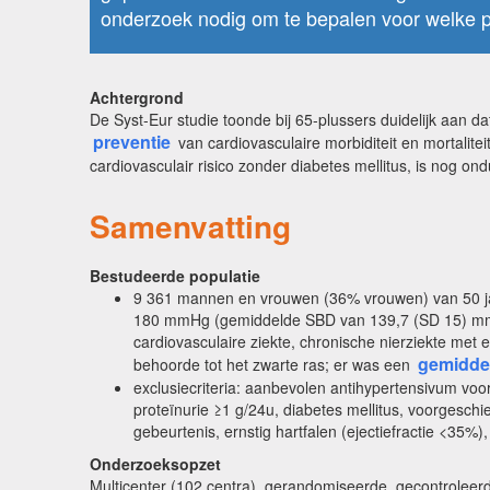
onderzoek nodig om te bepalen voor welke pa
Achtergrond
De Syst-Eur studie toonde bij 65-plussers duidelijk aan 
preventie
van cardiovasculaire morbiditeit en mortaliteit
cardiovasculair risico zonder diabetes mellitus, is nog ondu
Samenvatting
Bestudeerde populatie
9 361 mannen en vrouwen (36% vrouwen) van 50 jaar
180 mmHg (gemiddelde SBD van 139,7 (SD 15) mmHg 
cardiovasculaire ziekte, chronische nierziekte me
gemidde
behoorde tot het zwarte ras; er was een
exclusiecriteria: aanbevolen antihypertensivum voo
proteïnurie ≥1 g/24u, diabetes mellitus, voorgesch
gebeurtenis, ernstig hartfalen (ejectiefractie <35%)
Onderzoeksopzet
Multicenter (102 centra), gerandomiseerde, gecontroleerd