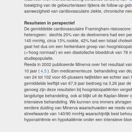
toewijzing van de gebeurtenissen tijdens de follow-up g
aanwezigheid van cardiovasculaire ziekte, chronische nierins
Resultaten in perspectief
De gemiddelde cardiovasculaire Framingham-risicoscore be
heterogeen: slechts 20% van de deelnemers had een pers
145 mmHg, circa 13% rookte, 42% had een totaal cholester
gaat het dus om een herkenbare groep van hoogrisicopat
(=‘hoog normaal’) en een diastolische bloeddruk van 78 m
studiepopulatie.
Reeds in 2002 publiceerde Minerva over het resultaat va
10 jaar (
4,5
). Een medicamenteuze behandeling van dez
van 24 tot 102 voor 65-plussers twijfelden we echter aan h
gemiddelde leeftijd van 67,9 jaar bedroeg na 3,26 jaar d
genoeg zijn deze resultaten bij hoogrisicopatiënten verge
langdurige behandeling, ook al blijkt uit de Kaplan-Meier
intensieve behandeling. We kunnen ons immers afvragen wa
eerdere duiding van Minerva waarschuwden we reeds voor h
streefwaarde van 140/90 mmHg waarschijnlijk best behoude
hyponatriëmie en hypokaliëmie onder een intensieve blo