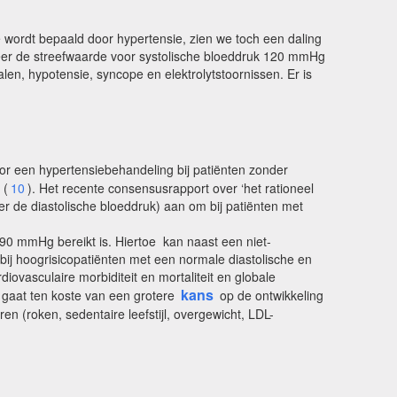
e wordt bepaald door hypertensie, zien we toch een daling
nneer de streefwaarde voor systolische bloeddruk 120 mmHg
n, hypotensie, syncope en elektrolytstoornissen. Er is
or een hypertensiebehandeling bij patiënten zonder
 (
10
). Het recente consensusrapport over ‘het rationeel
er de diastolische bloeddruk) aan om bij patiënten met
90 mmHg bereikt is. Hiertoe kan naast een niet-
 bij hoogrisicopatiënten met een normale diastolische en
ovasculaire morbiditeit en mortaliteit en globale
kans
 gaat ten koste van een grotere
op de ontwikkeling
n (roken, sedentaire leefstijl, overgewicht, LDL-