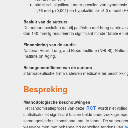
statistisch significant meer gevallen van hypoten
1,76 met p<0,001) en hypokaliëmie <3,0 mmol/l (HR
Besluit van de auteurs
De auteurs besluiten dat bij patiënten met hoog cardiova
dan 140 mmHg resulteert in significant minder fatale en 
Financiering van de studie
National Heart, Lung, and Blood Institute (NHLBI), Nationa
Institute on Aging.
Belangenconflicten van de auteurs
2 farmaceutische firma’s stelden medicatie ter beschikki
Bespreking
Methodologische beschouwingen
RCT
Het randomisatieproces van deze
wordt niet volle
statistisch niet significant tussen beide onderzoeksgro
samengestelde uitkomstmaat aan te tonen. De samengestel
w
waarvoor men met behandeling eenzelfde tendens van