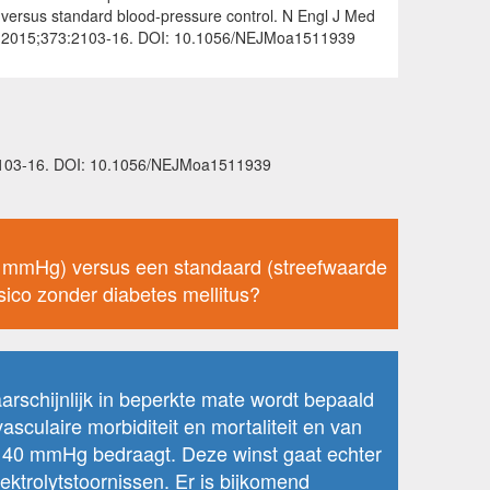
versus standard blood-pressure control. N Engl J Med
2015;373:2103-16. DOI: 10.1056/NEJMoa1511939
3:2103-16. DOI: 10.1056/NEJMoa1511939
120 mmHg) versus een standaard (streefwaarde
sico zonder diabetes mellitus?
arschijnlijk in beperkte mate wordt bepaald
culaire morbiditeit en mortaliteit en van
 140 mmHg bedraagt. Deze winst gaat echter
ktrolytstoornissen. Er is bijkomend