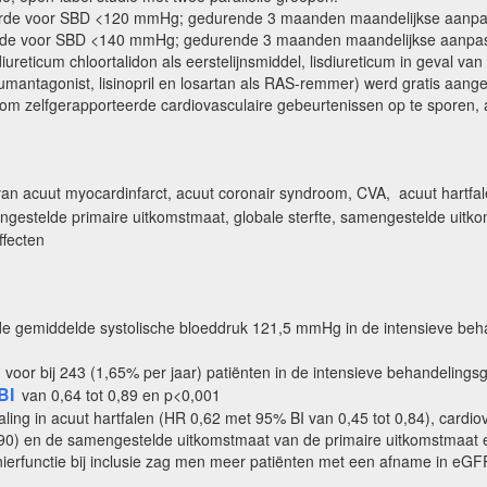
aarde voor SBD <120 mmHg; gedurende 3 maanden maandelijkse aanpa
rde voor SBD <140 mmHg; gedurende 3 maanden maandelijkse aanpas
ureticum chloortalidon als eerstelijnsmiddel, lisdiureticum in geval van 
lciumantagonist, lisinopril en losartan als RAS-remmer) werd gratis aan
ew om zelfgerapporteerde cardiovasculaire gebeurtenissen op te spore
an acuut myocardinfarct, acuut coronair syndroom, CVA, acuut hartfale
ngestelde primaire uitkomstmaat, globale sterfte, samengestelde uit
ffecten
de gemiddelde systolische bloeddruk 121,5 mmHg in de intensieve be
oor bij 243 (1,65% per jaar) patiënten in de intensieve behandelingsgr
BI
van 0,64 tot 0,89 en p<0,001
ing in acuut hartfalen (HR 0,62 met 95% BI van 0,45 tot 0,84), cardiov
,90) en de samengestelde uitkomstmaat van de primaire uitkomstmaat e
nierfunctie bij inclusie zag men meer patiënten met een afname in e