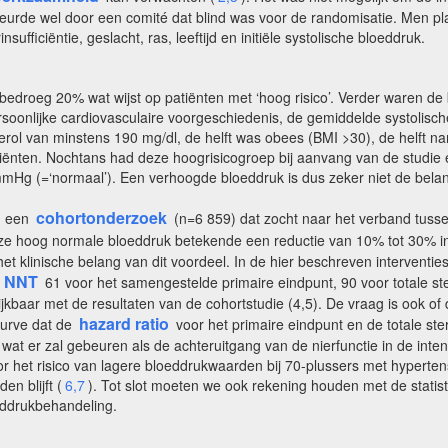
ebeurde wel door een comité dat blind was voor de randomisatie. Men
ufficiëntie, geslacht, ras, leeftijd en initiële systolische bloeddruk.
droeg 20% wat wijst op patiënten met ‘hoog risico’. Verder waren de ba
oonlijke cardiovasculaire voorgeschiedenis, de gemiddelde systolisc
ol van minstens 190 mg/dl, de helft was obees (BMI >30), de helft na
iënten. Nochtans had deze hoogrisicogroep bij aanvang van de studi
mHg (=‘normaal’). Een verhoogde bloeddruk is dus zeker niet de belangr
cohortonderzoek
n een
(n=6 859) dat zocht naar het verband tusse
e hoog normale bloeddruk betekende een reductie van 10% tot 30% 
et klinische belang van dit voordeel. In de hier beschreven interventie
NNT
e
61 voor het samengestelde primaire eindpunt, 90 voor totale ste
lijkbaar met de resultaten van de cohortstudie (4,5). De vraag is ook o
hazard ratio
 curve dat de
voor het primaire eindpunt en de totale ste
t er zal gebeuren als de achteruitgang van de nierfunctie in de inten
et risico van lagere bloeddrukwaarden bij 70-plussers met hypertensi
n blijft (
6,7
). Tot slot moeten we ook rekening houden met de statis
eddrukbehandeling.