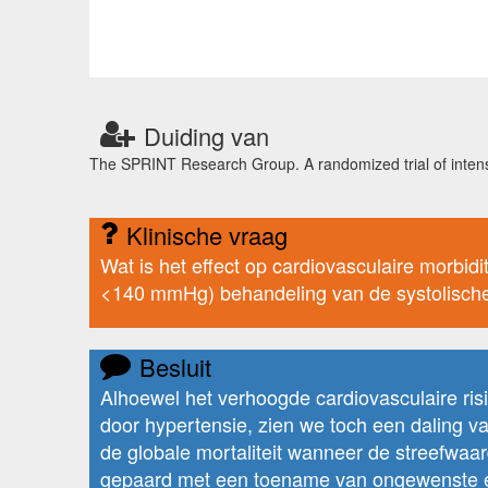
Duiding van
The SPRINT Research Group. A randomized trial of inte
Klinische vraag
Wat is het effect op cardiovasculaire morbi
<140 mmHg) behandeling van de systolische b
Besluit
Alhoewel het verhoogde cardiovasculaire risi
door hypertensie, zien we toch een daling v
de globale mortaliteit wanneer de streefwa
gepaard met een toename van ongewenste effe