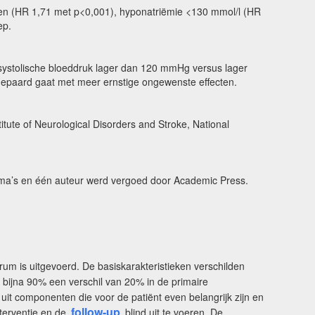
alen (HR 1,71 met p<0,001), hyponatriëmie <130 mmol/l (HR
ep.
r systolische bloeddruk lager dan 120 mmHg versus lager
l gepaard gaat met meer ernstige ongewenste effecten.
titute of Neurological Disorders and Stroke, National
firma’s en één auteur werd vergoed door Academic Press.
rum is uitgevoerd. De basiskarakteristieken verschilden
bijna 90% een verschil van 20% in de primaire
uit
componenten die voor de patiënt even belangrijk zijn en
follow-up
terventie en de
blind uit te voeren. De