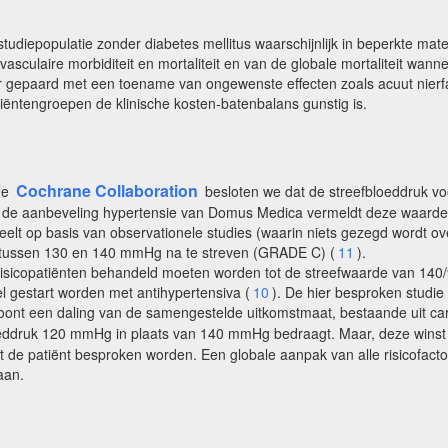
tudiepopulatie zonder diabetes mellitus waarschijnlijk in beperkte mat
sculaire morbiditeit en mortaliteit en van de globale mortaliteit wa
 gepaard met een toename van ongewenste effecten zoals acuut nierfale
ëntengroepen de klinische kosten-batenbalans gunstig is.
Cochrane Collaboration
de
besloten we dat de streefbloeddruk vo
 de aanbeveling hypertensie van Domus Medica vermeldt deze waarde
eelt op basis van observationele studies (waarin niets gezegd wordt ov
uk tussen 130 en 140 mmHg na te streven (GRADE C) (
11
).
risicopatiënten behandeld moeten worden tot de streefwaarde van 140/
 gestart worden met antihypertensiva (
10
). De hier besproken studie
ont een daling van de samengestelde uitkomstmaat, bestaande uit cardi
loeddruk 120 mmHg in plaats van 140 mmHg bedraagt. Maar, deze winst
 de patiënt besproken worden. Een globale aanpak van alle risicofactore
aan.