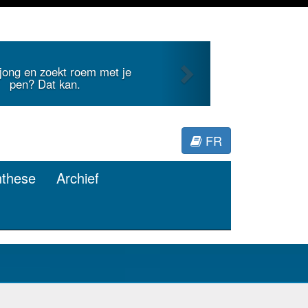
Next
nternationale literatuur voor
Minerva.
FR
nthese
Archief