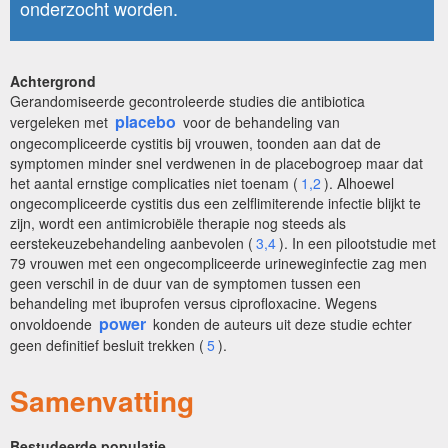
onderzocht worden.
Achtergrond
Gerandomiseerde gecontroleerde studies die antibiotica
placebo
vergeleken met
voor de behandeling van
ongecompliceerde cystitis bij vrouwen, toonden aan dat de
symptomen minder snel verdwenen in de placebogroep maar dat
het aantal ernstige complicaties niet toenam (
1,2
). Alhoewel
ongecompliceerde cystitis dus een zelflimiterende infectie blijkt te
zijn, wordt een antimicrobiële therapie nog steeds als
eerstekeuzebehandeling aanbevolen (
3,4
). In een pilootstudie met
79 vrouwen met een ongecompliceerde urineweginfectie zag men
geen verschil in de duur van de symptomen tussen een
behandeling met ibuprofen versus ciprofloxacine. Wegens
power
onvoldoende
konden de auteurs uit deze studie echter
geen definitief besluit trekken (
5
).
Samenvatting
Bestudeerde populatie