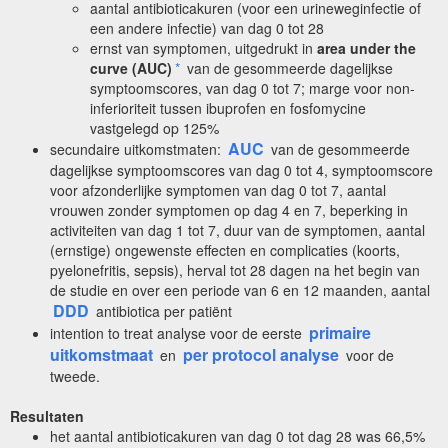
aantal antibioticakuren (voor een urineweginfectie of
een andere infectie) van dag 0 tot 28
ernst van symptomen, uitgedrukt in
area under the
curve (AUC)
*
van de gesommeerde dagelijkse
symptoomscores, van dag 0 tot 7; marge voor non-
inferioriteit tussen ibuprofen en fosfomycine
vastgelegd op 125%
AUC
secundaire uitkomstmaten:
van de gesommeerde
dagelijkse symptoomscores van dag 0 tot 4, symptoomscore
voor afzonderlijke symptomen van dag 0 tot 7, aantal
vrouwen zonder symptomen op dag 4 en 7, beperking in
activiteiten van dag 1 tot 7, duur van de symptomen, aantal
(ernstige) ongewenste effecten en complicaties (koorts,
pyelonefritis, sepsis), herval tot 28 dagen na het begin van
de studie en over een periode van 6 en 12 maanden, aantal
DDD
antibiotica per patiënt
primaire
intention to treat analyse voor de eerste
uitkomstmaat
per protocol analyse
en
voor de
tweede.
Resultaten
het aantal antibioticakuren van dag 0 tot dag 28 was 66,5%