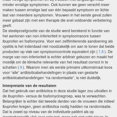
minder ernstige symptomen. Ook kunnen we geen verschil meer
maken tussen ernstige last van één bepaald symptoom en lichte
last van meerdere symptomen. Vrouwen in het eerste geval zullen
meer gebaat zijn met een therapie die snel voldoende verbetering
geeft.
De steekproefgrootte van de studie werd berekend in functie van
het aantonen van non-inferioriteit in symptoomscore tussen
ibuprofen en fosfomycine. Voor een zelflimiterende aandoening als
cystitis is het inderdaad niet noodzakelijk om aan te tonen dat beide
producten op vlak van symptoomcontrole equivalent zijn (
7,8
). De
marge van non-inferioriteit is echter arbitrair gekozen en maakt het
moeilijk om de klinische relevantie van het resultaat correct in te
schatten (
9
). Waarom men als eerste primaire uitkomstmaat koos
voor “alle” antibioticabehandelingen in plaats van gestarte
antibioticabehandelingen “na randomisatie”, is niet duidelijk.
Interpretatie van de resultaten
Dat het gebruik van antibiotica in deze studie lager zou uitvallen in
de ibuprofen- versus de fosfomycinegroep, was te verwachten.
Belangrijker is echter dat tweede derden van de vrouwen die initieel
ibuprofen kregen, geen antibiotica nodig hadden na randomisatie.
Dat is zowel op niveau van de individuele patiënt als op
maatschappelijk vlak zeer relevant, maar ook niet echt nieuw. In