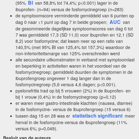
BI
(95%
van 58,8% tot 74,4%; p<0.001) lager in de
ibuprofen- (n=94) versus de fosfomycinegroep (n=283)
de symptoomscore verminderde gemiddeld van 6 punten op
AUC
dag 0 naar <1 punt op dag 7 in beide groepen;
van
de gesommeerde dagelijkse symptoomscores van dag 0 tot
7 was gemiddeld 17,3 (SD 11,0) voor ibuprofen en 12,1 (SD
8,2) voor fosfomycine; dat kwam neer op een ratio van
140,5% (met 95% BI van 125,4% tot 157,3%) waardoor de
non-inferioriteitsmarge van 125% overschreden werd
alle secundaire uitkomstmaten in verband met symptoomlast
en beperking in activiteiten waren in het voordeel van de
fosfomycinegroep; gemiddeld duurden de symptomen in de
ibuprofengroep ongeveer 1 dag langer dan in de
fosfomycinegroep (5,6 versus 4,6 dagen; p<0.001).
pyelonefritis trad op bij 5 vrouwen (2%) in de ibuprofen- en
bij 1 vrouw (0,4%) in de fosfomycinegroep (p=0,12)
er waren meer gastro-intestinale klachten (nausea, diarree)
in de fosfomycine- versus de ibuprofengroep (15 versus 6)
statistisch significant
tussen dag 15 en 28 was er
meer
herval in de fosfomycine-versus de ibuprofengroep (11%
versus 6%; p=0,049).
Besluit van de auteurs