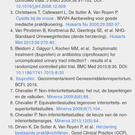
10.1016/j.jinf.2008.12.009
Christiaens T, Callewaert L, De Sutter A, Van Royen P.
Cystitis bij de vrouw
. WVVH-Aanbeveling voor goede
medische praktijkvoering.
Huisarts Nu 2000;29:282-97
.
Van Pinxteren B, Knottnerus BJ, Geerlings SE, et al. NHG-
Standaard Urineweginfecties (derde herziening).
Huisarts
Wet 2013;56:270-80
.
Bleidorn J, Gágyor I, Kochen MM, et al. Symptomatic
treatment (ibuprofen) or antibiotics (ciprofloxacin) for
uncomplicated urinary tract infection? - results of a
randomized controlled pilot trial. BMC Med 2010;8:30. DOI:
10.1186/1741-7015-8-30
Ibuprofen
. Gecommentarieerd Geneesmiddelenrepertorium.
BCFI, 2016.
Chevalier P. Non-inferioriteitsstudies: het nut, de beperkingen
en de valkuilen.
Minerva 2009;8(6):88
.
Chevalier P. Equivalentiestudies tegenover inferioriteits- en
superioriteitsstudies.
Minerva 2009;8(7):104
.
Chevalier P. Non-inferioriteitsstudies: de keuze van de non-
inferioriteitsmarges.
Minerva 2013;12(5):64
.
Dirven K, De Sutter A, Van Royen P, et al.
Herziening
bestaande praktijkrichtlijnen
. Good Clinical Practice (GCP).