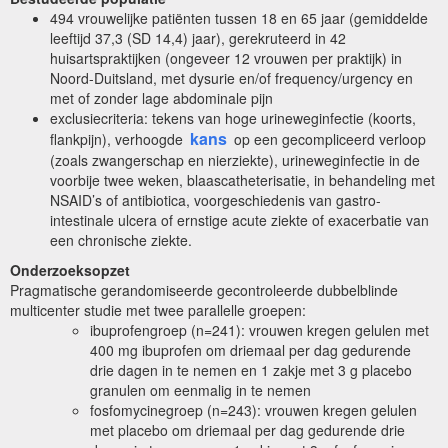
494 vrouwelijke patiënten tussen 18 en 65 jaar (gemiddelde
leeftijd 37,3 (SD 14,4) jaar), gerekruteerd in 42
huisartspraktijken (ongeveer 12 vrouwen per praktijk) in
Noord-Duitsland, met dysurie en/of frequency/urgency en
met of zonder lage abdominale pijn
exclusiecriteria: tekens van hoge urineweginfectie (koorts,
kans
flankpijn), verhoogde
op een gecompliceerd verloop
(zoals zwangerschap en nierziekte), urineweginfectie in de
voorbije twee weken, blaascatheterisatie, in behandeling met
NSAID’s of antibiotica, voorgeschiedenis van gastro-
intestinale ulcera of ernstige acute ziekte of exacerbatie van
een chronische ziekte.
Onderzoeksopzet
Pragmatische gerandomiseerde gecontroleerde dubbelblinde
multicenter studie met twee parallelle groepen:
ibuprofengroep (n=241): vrouwen kregen gelulen met
400 mg ibuprofen om driemaal per dag gedurende
drie dagen in te nemen en 1 zakje met 3 g placebo
granulen om eenmalig in te nemen
fosfomycinegroep (n=243): vrouwen kregen gelulen
met placebo om driemaal per dag gedurende drie