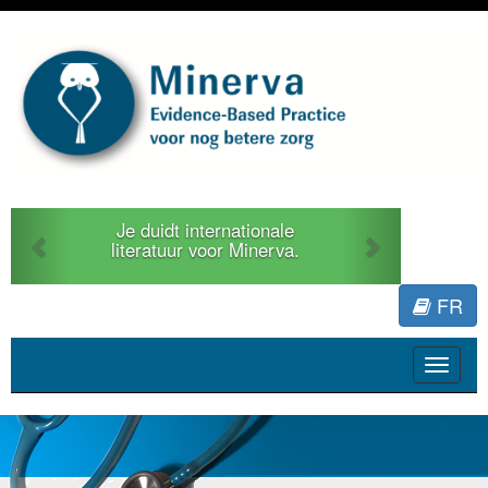
Previous
Next
Je duidt internationale
literatuur voor Minerva.
FR
Toggle
navigat