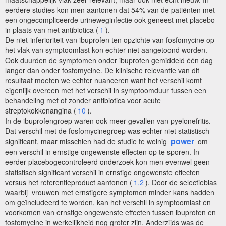
eerdere studies kon men aantonen dat 54% van de patiënten met
een ongecompliceerde urineweginfectie ook geneest met placebo
in plaats van met antibiotica (
1
).
De niet-inferioriteit van ibuprofen ten opzichte van fosfomycine op
het vlak van symptoomlast kon echter niet aangetoond worden.
Ook duurden de symptomen onder ibuprofen gemiddeld één dag
langer dan onder fosfomycine. De klinische relevantie van dit
resultaat moeten we echter nuanceren want het verschil komt
eigenlijk overeen met het verschil in symptoomduur tussen een
behandeling met of zonder antibiotica voor acute
streptokokkenangina (
10
).
In de ibuprofengroep waren ook meer gevallen van pyelonefritis.
Dat verschil met de fosfomycinegroep was echter niet statistisch
power
significant, maar misschien had de studie te weinig
om
een verschil in ernstige ongewenste effecten op te sporen. In
eerder placebogecontroleerd onderzoek kon men evenwel geen
statistisch significant verschil in ernstige ongewenste effecten
versus het referentieproduct aantonen (
1,2
). Door de selectiebias
waarbij vrouwen met ernstigere symptomen minder kans hadden
om geïncludeerd te worden, kan het verschil in symptoomlast en
voorkomen van ernstige ongewenste effecten tussen ibuprofen en
fosfomycine in werkelijkheid nog groter zijn. Anderzijds was de