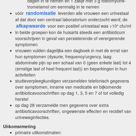
dagen in te nemen en 1 zakje met 3 g fosfomycine-
trometamol om eenmalig in te nemen
randomisatie
vóór
leverden alle vrouwen een urinestaal
af dat door een centraal laboratorium onderzocht werd; de
afkapwaarde
voor een positief urinestaal was >10² cfu/ml
in beide groepen kon de huisarts steeds een antibioticum
voorschrijven in geval van persisterende of verergerende
symptomen
vrouwen vulden dagelijks een dagboek in met de ernst van
hun symptomen (dysurie, frequency/urgency, laag
abdominale pijn op een schaal van 0 (geen enkele last) tot 4
(ernstige last of heel frequent last)) en beperkingen in hun
activiteiten
studieverpleegkundigen verzamelden telefonisch gegevens
over symptomen, inname van medicatie en bijkomende
antibioticavoorschriften op dag 1, 3, 5 en 7 of tot volledig
herstel
op dag 28 verzamelde men gegevens over extra
antibioticavoorschriften, ongewenste effecten en recidief van
urineweginfecties.
Uitkomstmeting
primaire uitkomstmaten: