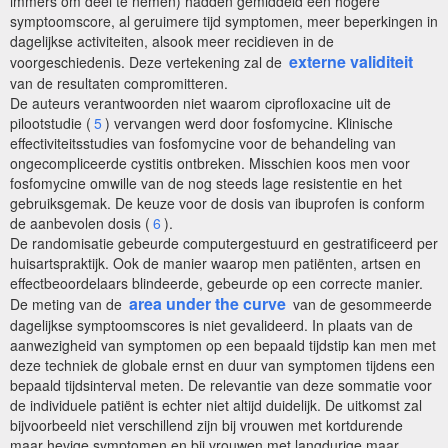
immers om deel te nemen) hadden gemiddeld een hogere
symptoomscore, al geruimere tijd symptomen, meer beperkingen in
dagelijkse activiteiten, alsook meer recidieven in de
externe validiteit
voorgeschiedenis. Deze vertekening zal de
van de resultaten compromitteren.
De auteurs verantwoorden niet waarom ciprofloxacine uit de
pilootstudie (
5
) vervangen werd door fosfomycine. Klinische
effectiviteitsstudies van fosfomycine voor de behandeling van
ongecompliceerde cystitis ontbreken. Misschien koos men voor
fosfomycine omwille van de nog steeds lage resistentie en het
gebruiksgemak. De keuze voor de dosis van ibuprofen is conform
de aanbevolen dosis (
6
).
De randomisatie gebeurde computergestuurd en gestratificeerd per
huisartspraktijk. Ook de manier waarop men patiënten, artsen en
effectbeoordelaars blindeerde, gebeurde op een correcte manier.
area under the curve
De meting van de
van de gesommeerde
dagelijkse symptoomscores is niet gevalideerd. In plaats van de
aanwezigheid van symptomen op een bepaald tijdstip kan men met
deze techniek de globale ernst en duur van symptomen tijdens een
bepaald tijdsinterval meten. De relevantie van deze sommatie voor
de individuele patiënt is echter niet altijd duidelijk. De uitkomst zal
bijvoorbeeld niet verschillend zijn bij vrouwen met kortdurende
maar hevige symptomen en bij vrouwen met langdurige maar