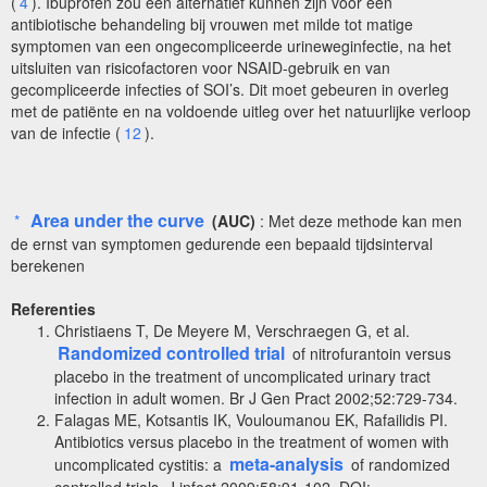
(
4
). Ibuprofen zou een alternatief kunnen zijn voor een
antibiotische behandeling bij vrouwen met milde tot matige
symptomen van een ongecompliceerde urineweginfectie, na het
uitsluiten van risicofactoren voor NSAID-gebruik en van
gecompliceerde infecties of SOI’s. Dit moet gebeuren in overleg
met de patiënte en na voldoende uitleg over het natuurlijke verloop
van de infectie (
12
).
Area under the curve
*
(AUC)
: Met deze methode kan men
de ernst van symptomen gedurende een bepaald tijdsinterval
berekenen
Referenties
Christiaens T, De Meyere M, Verschraegen G, et al.
Randomized controlled trial
of nitrofurantoin versus
placebo in the treatment of uncomplicated urinary tract
infection in adult women. Br J Gen Pract 2002;52:729-734.
Falagas ME, Kotsantis IK, Vouloumanou EK, Rafailidis PI.
Antibiotics versus placebo in the treatment of women with
meta-analysis
uncomplicated cystitis: a
of randomized
controlled trials. J infect 2009;58:91-102. DOI: