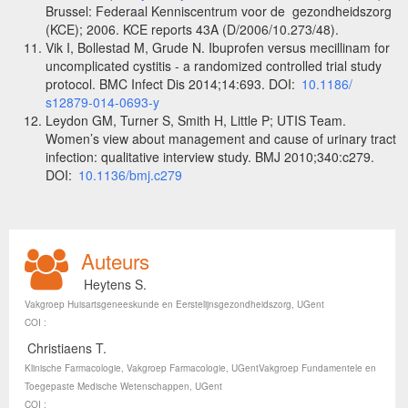
Brussel: Federaal Kenniscentrum voor de gezondheidszorg
(KCE); 2006. KCE reports 43A (D/2006/10.273/48).
Vik I, Bollestad M, Grude N. Ibuprofen versus mecillinam for
uncomplicated cystitis - a randomized controlled trial study
protocol. BMC Infect Dis 2014;14:693. DOI:
10.1186/
s12879-014-0693-y
Leydon GM, Turner S, Smith H, Little P; UTIS Team.
Women’s view about management and cause of urinary tract
infection: qualitative interview study. BMJ 2010;340:c279.
DOI:
10.1136/bmj.c279
Auteurs
Heytens S.
Vakgroep Huisartsgeneeskunde en Eerstelijnsgezondheidszorg, UGent
COI :
Christiaens T.
Klinische Farmacologie, Vakgroep Farmacologie, UGentVakgroep Fundamentele en
Toegepaste Medische Wetenschappen, UGent
COI :