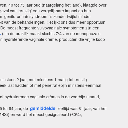
n, 40 tot 75 jaar oud (naargelang het land), klaagde over
eval van ‘ernstig’ een vergelijkbare impact op hun
m ‘genito-urinair syndroom’ is zonder twijfel minder
teit van de behandelingen. Het lijkt ons dus meer opportuun
. De meest frequente vulvovaginale symptomen zijn een
4
). In de praktijk maakt slechts 7% van de menopauzale
en hydraterende vaginale crème, producten die vrij te koop
minstens 2 jaar, met minstens 1 matig tot ernstig
week last hadden of met penetratiepijn minstens eenmaal
a of hydraterende vaginale crèmes in de voorbije maand,
gemiddelde
 tot 64 jaar, de
leeftijd was 61 jaar, van het
MBS)) en werd het meest gesignaleerd (60%),