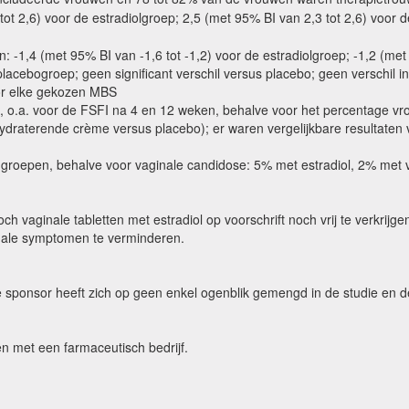
tot 2,6) voor de estradiolgroep; 2,5 (met 95% BI van 2,3 tot 2,6) voo
-1,4 (met 95% BI van -1,6 tot -1,2) voor de estradiolgroep; -1,2 (met
 placebogroep; geen significant verschil versus placebo; geen verschil
oor elke gekozen MBS
il, o.a. voor de FSFI na 4 en 12 weken, behalve voor het percentage v
ydraterende crème versus placebo); er waren vergelijkbare resultaten 
 groepen, behalve voor vaginale candidose: 5% met estradiol, 2% met
och vaginale tabletten met estradiol op voorschrift noch vrij te verkr
nale symptomen te verminderen.
 de sponsor heeft zich op geen enkel ogenblik gemengd in de studie en d
en met een farmaceutisch bedrijf.