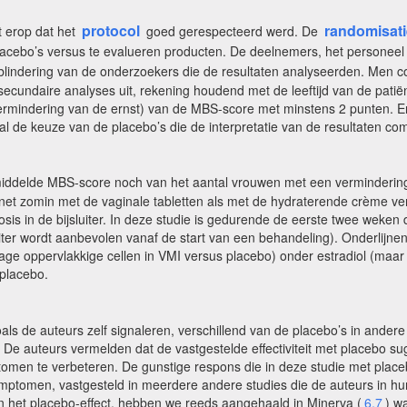
protocol
randomisati
t erop dat het
goed gerespecteerd werd. De
lacebo’s versus te evalueren producten. De deelnemers, het personeel e
 blindering van de onderzoekers die de resultaten analyseerden. Men c
secundaire analyses uit, rekening houdend met de leeftijd van de patië
ermindering van de ernst) van de MBS-score met minstens 2 punten. Er 
l de keuze van de placebo’s die de interpretatie van de resultaten co
emiddelde MBS-score noch van het aantal vrouwen met een verminderin
 net zomin met de vaginale tabletten als met de hydraterende crème ver
sis in de bijsluiter. In deze studie is gedurende de eerste twee weken 
iter wordt aanbevolen vanaf de start van een behandeling). Onderlijnen 
ge oppervlakkige cellen in VMI versus placebo) onder estradiol (maar 
placebo.
zoals de auteurs zelf signaleren, verschillend van de placebo’s in and
. De auteurs vermelden dat de vastgestelde effectiviteit met placebo
men te verbeteren. De gunstige respons die in deze studie met placebo 
mptomen, vastgesteld in meerdere andere studies die de auteurs in hun
iten het placebo-effect, hebben we reeds aangehaald in Minerva (
6,7
) w