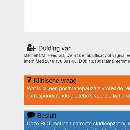
Duiding van
Mitchell CM, Reed SD, Diem S, et al. Efficacy of vaginal e
Intern Med 2018;178:681-90. DOI: 10.1001/jamainternm
Klinische vraag
Wat is bij een postmenopauzale vrouw de rela
corresponderende placebo’s voor de behande
Besluit
Deze RCT met een correcte studieopzet bij e