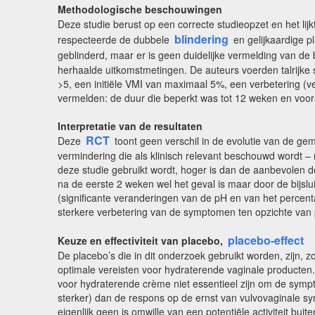
Methodologische beschouwingen
Deze studie berust op een correcte studieopzet en het lijk
blindering
respecteerde de dubbele
en gelijkaardige p
geblinderd, maar er is geen duidelijke vermelding van de
herhaalde uitkomstmetingen. De auteurs voerden talrijke 
>5, een initiële VMI van maximaal 5%, een verbetering (v
vermelden: de duur die beperkt was tot 12 weken en voora
Interpretatie van de resultaten
RCT
Deze
toont geen verschil in de evolutie van de g
vermindering die als klinisch relevant beschouwd wordt –
deze studie gebruikt wordt, hoger is dan de aanbevolen do
na de eerste 2 weken wel het geval is maar door de bijslu
(significante veranderingen van de pH en van het percenta
sterkere verbetering van de symptomen ten opzichte van 
placebo-effect
Keuze en effectiviteit van placebo,
De placebo’s die in dit onderzoek gebruikt worden, zijn, 
optimale vereisten voor hydraterende vaginale producten
voor hydraterende crème niet essentieel zijn om de sympto
sterker) dan de respons op de ernst van vulvovaginale sy
eigenlijk geen is omwille van een potentiële activiteit bu