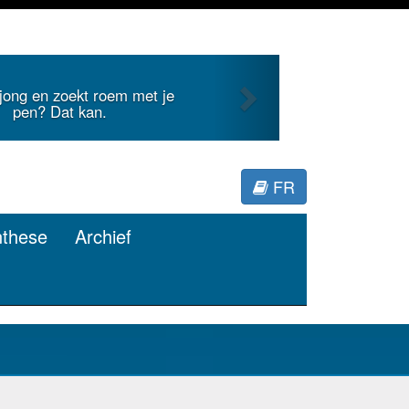
Next
nternationale literatuur voor
Minerva.
FR
nthese
Archief