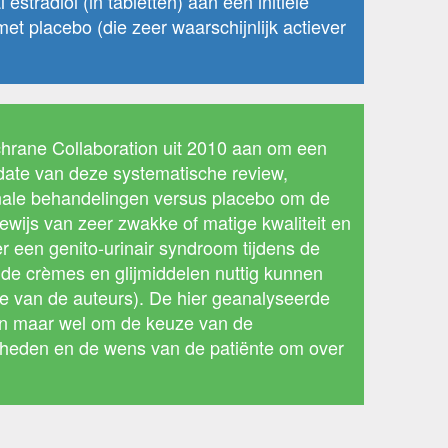
radiol (in tabletten) aan een initiële
et placebo (die zeer waarschijnlijk actiever
hrane Collaboration uit 2010 aan om een
pdate van deze systematische review,
monale behandelingen versus placebo om de
ewijs van zeer zwakke of matige kwaliteit en
r een genito-urinair syndroom tijdens de
de crèmes en glijmiddelen nuttig kunnen
nie van de auteurs). De hier geanalyseerde
en maar wel om de keuze van de
jkheden en de wens van de patiënte om over