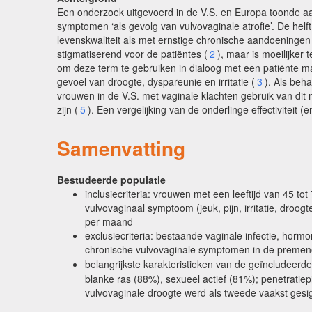
Een onderzoek uitgevoerd in de V.S. en Europa toonde aa
symptomen ‘als gevolg van vulvovaginale atrofie’. De hel
levenskwaliteit als met ernstige chronische aandoeningen
stigmatiserend voor de patiëntes (
2
), maar is moeilijker
om deze term te gebruiken in dialoog met een patiënte m
gevoel van droogte, dyspareunie en irritatie (
3
). Als beh
vrouwen in de V.S. met vaginale klachten gebruik van dit 
zijn (
5
). Een vergelijking van de onderlinge effectiviteit
Samenvatting
Bestudeerde populatie
inclusiecriteria: vrouwen met een leeftijd van 45 to
vulvovaginaal symptoom (jeuk, pijn, irritatie, dr
per maand
exclusiecriteria: bestaande vaginale infectie, hor
chronische vulvovaginale symptomen in de preme
belangrijkste karakteristieken van de geïncludeer
blanke ras (88%), sexueel actief (81%); penetrat
vulvovaginale droogte werd als tweede vaakst gesi