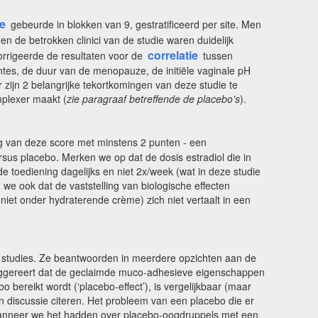
e
gebeurde in blokken van 9, gestratificeerd per site. Men
n de betrokken clinici van de studie waren duidelijk
correlatie
orrigeerde de resultaten voor de
tussen
ntes, de duur van de menopauze, de initiële vaginale pH
zijn 2 belangrijke tekortkomingen van deze studie te
mplexer maakt (
zie paragraaf betreffende de placebo’s
).
g van deze score met minstens 2 punten - een
sus placebo. Merken we op dat de dosis estradiol die in
de toediening dagelijks en niet 2x/week (wat in deze studie
we ook dat de vaststelling van biologische effecten
niet onder hydraterende crème) zich niet vertaalt in een
ere studies. Ze beantwoorden in meerdere opzichten aan de
 suggereert dat de geclaimde muco-adhesieve eigenschappen
bereikt wordt (‘placebo-effect’), is vergelijkbaar (maar
 discussie citeren. Het probleem van een placebo die er
anneer we het hadden over placebo-oogdruppels met een