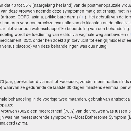
n dat 40 tot 55% (naargelang het land) van de postmenopauzale vrouwe
ft van deze vrouwen noemde deze symptomen matig tot ernstig, met in g
 (artrose, COPD, astma, prikkelbare darm) (
1
). Het gebruik van de ter
 te hanteren voor een precieze evaluatie van de klachten en de effectivi
aar niet voor een wetenschappelijke beoordeling van een behandeling
andeling wordt de toediening van estriol via vaginale weg aanbevolen (
medicament, 25% onder hen zoekt zijn toevlucht tot een glijmiddel of e
 (en versus placebo) van deze behandelingen was dus nuttig.
t 70 jaar, gerekruteerd via mail of Facebook, zonder menstruaties sinds 
oogte) waarvan ze gedurende de laatste 30 dagen minstens eenmaal per 
monale behandeling in de voorbije twee maanden, gebruik van antibiotic
nopauze
de vrouwen (302): een meerderheid (78%) van de vrouwen was tussen 55
iepijn was het meest storende symptoom (=Most Bothersome Symptom (
gnaleerd (21%).