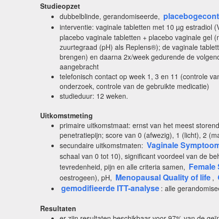
Studieopzet
placebogecontr
dubbelblinde, gerandomiseerde,
interventie: vaginale tabletten met 10 µg estradiol
placebo vaginale tabletten + placebo vaginale gel (
zuurtegraad (pH) als Replens®); de vaginale table
brengen) en daarna 2x/week gedurende de volgend
aangebracht
telefonisch contact op week 1, 3 en 11 (controle v
onderzoek, controle van de gebruikte medicatie)
studieduur: 12 weken.
Uitkomstmeting
primaire uitkomstmaat: ernst van het meest storende
penetratiepijn; score van 0 (afwezig), 1 (licht), 2 
Vaginale Symptoom
secundaire uitkomstmaten:
schaal van 0 tot 10), significant voordeel van de be
Female 
tevredenheid, pijn en alle criteria samen,
Menopausal Quality of life
oestrogeen), pH,
,
gemodifieerde ITT-analyse
: alle gerandomise
Resultaten
er zijn resultaten beschikbaar voor 97% van de ge