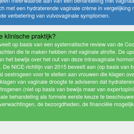
een meerwaarde aan van een behandeling met vaginaal est
h met een hydraterende vaginale crème in vergelijking m
r de verbetering van vulvovaginale symptomen.
 klinische praktijk?
eelt op basis van een systematische review van de Coc
 klachten die te maken hebben met vaginale atrofie. De u
van het bewijs over het nut van deze intravaginale hor
. De NICE-richtlijn van 2015 beveelt aan (op basis van b
l oestrogeen voor te stellen aan vrouwen die klagen ove
agen van vaginale droogte te adviseren dat hydrateren
estrogenen (niet op basis van bewijs maar van expertopi
ale behandeling als formele eerste keuze te beschouw
de verwachtingen, de bezorgdheden, de financiële mogeli