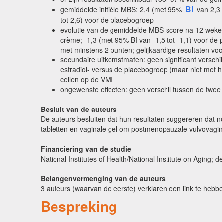
BI
gemiddelde initiële MBS: 2,4 (met 95%
van 2,3 
tot 2,6) voor de placebogroep
evolutie van de gemiddelde MBS-score na 12 weken: 
crème; -1,3 (met 95% BI van -1,5 tot -1,1) voor de
met minstens 2 punten; gelijkaardige resultaten v
secundaire uitkomstmaten: geen significant versch
estradiol- versus de placebogroep (maar niet met h
cellen op de VMI
ongewenste effecten: geen verschil tussen de twee
Besluit van de auteurs
De auteurs besluiten dat hun resultaten suggereren dat n
tabletten en vaginale gel om postmenopauzale vulvovagi
Financiering van de studie
National Institutes of Health/National Institute on Aging;
Belangenvermenging van de auteurs
3 auteurs (waarvan de eerste) verklaren een link te hebb
Bespreking