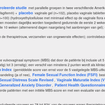
oleerde studie
met parallelle groepen in twee verschillende Ameri
placebo
 (Vagifem®) +
vaginale gel (n=102), placebo vaginale tablett
n=100) (hydroxyethylcellulose met minimaal effect op de vaginale flora 
tten moesten dagelijks worden toegediend gedurende de eerste 2 weken
e 10 weken (alternerend dagen naargelang het aanbrengen van gel)
an de therapietrouw, verzamelen van ongewenste effecten); controlebe
 vulvovaginaal symptoom (MBS) dat door de patiënte bij inclusie uit 5 m
(matig) tot 3 (ernstig); een verschil van minstens 2 punten wordt als kli
 Index
(gemiddelde score van ernst voor de 5 vastgelegde MBS-uitko
Female Sexual Function Index (FSFI)
handeling (ja of nee),
best
Sexual Distress Scale Revised
Vaginale Maturatie Index (V
,
Generalized Anxiety Disorder
Patient Health Questionnair
,
erde patiënten met een initiële MBS-score en met een evaluatie van de
ïncludeerde vrouwen en 78 tot 82% van de vrouwen waren therapietrou