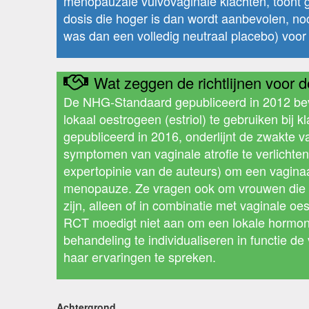
menopauzale vulvovaginale klachten, toont g
dosis die hoger is dan wordt aanbevolen, noc
was dan een volledig neutraal placebo) voo
Wat zeggen de richtlijnen voor de
De NHG-Standaard gepubliceerd in 2012 bev
lokaal oestrogeen (estriol) te gebruiken bij
gepubliceerd in 2016, onderlijnt de zwakte 
symptomen van vaginale atrofie te verlichten
expertopinie van de auteurs) om een vaginaa
menopauze. Ze vragen ook om vrouwen die kl
zijn, alleen of in combinatie met vaginale o
RCT moedigt niet aan om een lokale hormon
behandeling te individualiseren in functie 
haar ervaringen te spreken.
Achtergrond