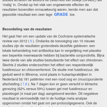
‘matig’ in. Omdat op het vlak van ongewenste effecten de
resultaten bovendien onnauwkeurig waren, kende men aan dat
GRADE
gepoolde resultaat een zeer lage
toe.
Beoordeling van de resultaten
Het gaat hier om een update van de Cochrane systematische
review van 2012 (
5
). Ondanks de toevoeging van 10 nieuwe
studies zijn de resultaten grotendeels dezelfde gebleven: een
lokale behandeling met antibiotica kan in vergelijking met placebo
een beperkte meerwaarde hebben bij bacteriële conjunctivitis. Bijna
twee derde van alle studies bestudeerde het effect van chinolonen.
Slechts 2 studies onderzochten het effect van respectievelijk
fusidinezuur en chlooramfenicol. De studie met fusidinezuur, die
geduid werd in Minerva, vond plaats in huisartspraktijken in
Nederland bij 181 patiënten met een rood oog en (muco)purulente
afscheiding (
7,8
). Na 7 dagen kon er geen verschil in klinische
genezing (62% versus 59%) tussen gel met fusidinezuur en
placebogel (4 maal per dag) aangetoond worden. Dit negatieve
resultaat is vermoedelijk niet in de huidige meta-analyse
opgenomen omdat het gaat om per-protocolgegevens. Ook de