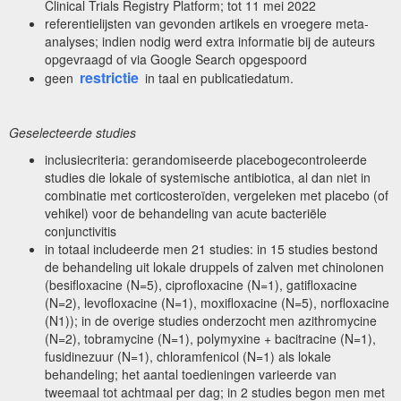
Clinical Trials Registry Platform; tot 11 mei 2022
referentielijsten van gevonden artikels en vroegere meta-
analyses; indien nodig werd extra informatie bij de auteurs
opgevraagd of via Google Search opgespoord
restrictie
geen
in taal en publicatiedatum.
Geselecteerde studies
inclusiecriteria: gerandomiseerde placebogecontroleerde
studies die lokale of systemische antibiotica, al dan niet in
combinatie met corticosteroïden, vergeleken met placebo (of
vehikel) voor de behandeling van acute bacteriële
conjunctivitis
in totaal includeerde men 21 studies: in 15 studies bestond
de behandeling uit lokale druppels of zalven met chinolonen
(besifloxacine (N=5), ciprofloxacine (N=1), gatifloxacine
(N=2), levofloxacine (N=1), moxifloxacine (N=5), norfloxacine
(N1)); in de overige studies onderzocht men azithromycine
(N=2), tobramycine (N=1), polymyxine + bacitracine (N=1),
fusidinezuur (N=1), chloramfenicol (N=1) als lokale
behandeling; het aantal toedieningen varieerde van
tweemaal tot achtmaal per dag; in 2 studies begon men met