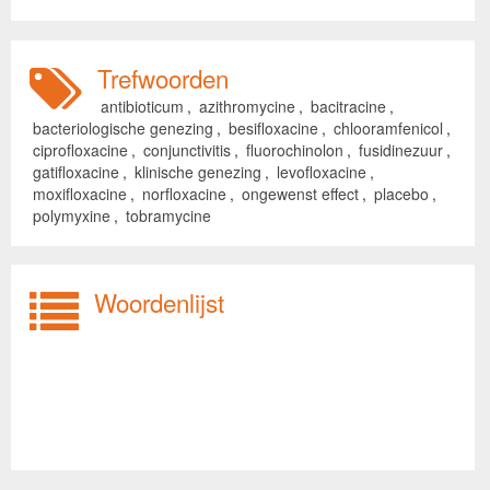
Trefwoorden
antibioticum
,
azithromycine
,
bacitracine
,
bacteriologische genezing
,
besifloxacine
,
chlooramfenicol
,
ciprofloxacine
,
conjunctivitis
,
fluorochinolon
,
fusidinezuur
,
gatifloxacine
,
klinische genezing
,
levofloxacine
,
moxifloxacine
,
norfloxacine
,
ongewenst effect
,
placebo
,
polymyxine
,
tobramycine
Woordenlijst