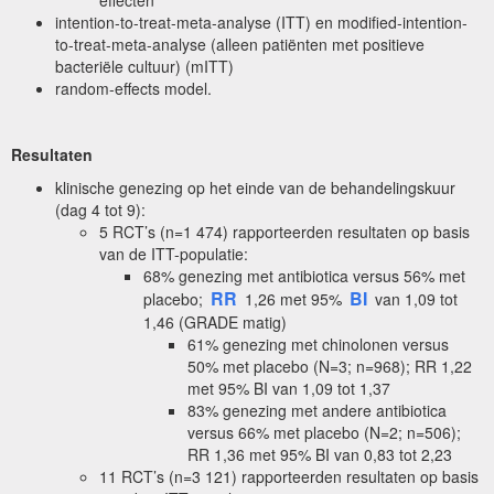
effecten
intention-to-treat-meta-analyse (ITT) en modified-intention-
to-treat-meta-analyse (alleen patiënten met positieve
bacteriële cultuur) (mITT)
random-effects model.
Resultaten
klinische genezing op het einde van de behandelingskuur
(dag 4 tot 9):
5 RCT’s (n=1 474) rapporteerden resultaten op basis
van de ITT-populatie:
68% genezing met antibiotica versus 56% met
RR
BI
placebo;
1,26 met 95%
van 1,09 tot
1,46 (GRADE matig)
61% genezing met chinolonen versus
50% met placebo (N=3; n=968); RR 1,22
met 95% BI van 1,09 tot 1,37
83% genezing met andere antibiotica
versus 66% met placebo (N=2; n=506);
RR 1,36 met 95% BI van 0,83 tot 2,23
11 RCT’s (n=3 121) rapporteerden resultaten op basis