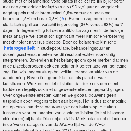
studie met chloramfenicol vond plaats in de eerste lijn bij kinderen
met een gemiddelde leeftijd van 3,5 (SD 2,5) jaar en vergeleek
oogdruppels met chloramfenicol 0,5% versus druppels met
boorzuur 1,5% en borax 0,3% (
9
). Evenmin zag men hier een
statistisch significant verschil in genezing (86% versus 83%) na 7
dagen. In tegenstelling tot deze antibiotica zag men in de huidige
meta-analyse wel statistisch significant meer klinische verbetering
met chinolonen versus placebo. Door de belangrijke klinische
heterogeniteit
in studiepopulatie, behandelingsduur en
doseringsschema, moeten we dit resultaat echter voorzichtig
interpreteren. Bovendien is het belangrijk om op te merken dat men
in de placebogroepen ook een belangrijk percentage van genezing
zag. Dat wijst nogmaals op het zelflimiterende karakter van de
aandoening. Bovendien gebruikte men als placebo vaak
kunsttranen. We kunnen niet uitsluiten dat deze ook een effect
hadden en tegelijk ook met ongewenste effecten gepaard gingen.
Over ongewenste effecten kunnen we globaal trouwens geen
uitspraken doen wegens tekort aan bewijs. Het is dus zeer moeilijk
om op basis van deze meta-analyse een balans op te maken
tussen de voor- en nadelen van lokale antibiotica (in het bijzonder
chinolonen) bij bacteriële conjunctivitis. Merk ook op dat chinolonen
in de ‘watch’-categorie van de AWaRe lijst van de WHO
(www.who.int/publications/i/item/2021-aware-classification)