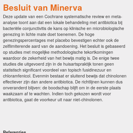
Besluit van Minerva
Deze update van een Cochrane systematische review en meta-
analyse toont aan dat een lokale behandeling met antibiotica bij
bacteriële conjunctivitis de kans op klinische en microbiologische
genezing in lichte mate doet toenemen. De hoge
genezingspercentages met placebo bevestigen echter ook de
zelflimiterende aard van de aandoening. Het besluit is gebaseerd
op studies met mogelijke methodologische tekortkomingen
waardoor de zekerheid van het bewijs matig is. De enige twee
studies die uitgevoerd zijn in de huisartspraktijk tonen geen
statistisch significant voordeel van topisch fusidinezuur en
chloramfenicol. Evenmin bestaat er sluitend bewijs dat chinolonen
effectiever zijn dan andere antibiotica. De richtlijnen kunnen dus
onveranderd blijven: de boodschap blijft om in de eerste plaats
waakzaam af te wachten. Indien toch gekozen wordt voor
antibiotica, gaat de voorkeur uit naar niet-chinolonen.
Referenties