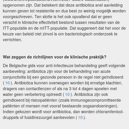
opgenomen zijn. Dat betekent dat deze antibiotica snel aanleiding
kunnen geven tot resistentie en dus best zo weinig mogelijk worden
voorgeschreven. Ten slotte is het ook opvallend dat er geen
verschil in klinische effectiviteit bestond tussen resultaten van de
ITT-populatie en de mITT-populatie. Dat suggereert dat het voor de
keuze van beleid niet zinvol is om bacteriologisch onderzoek te
verrichten.
Wat zeggen de richtlijnen voor de klinische praktijk?
De Belgische gids voor anti-infectieuze behandeling geeft volgende
aanbeveling: antibiotica zijn voor de behandeling van acute
conjunctivitis bij een gezonde persoon in de regel niet geïndiceerd
(
10
). Antibiotica kunnen overwogen worden bij ernstige klachten,
dragers van contactlenzen of als na 3 tot 4 dagen spoelen met
water geen verbetering optreedt (
10
). Antibiotica zijn ook
geïndiceerd bij risicopatiënten (zoals immunogecompromitteerde
patiënten of mensen met vooraf bestaande oogaandoeningen).
Indien gekozen wordt voor antibiotica, dan worden chloramfenicol-
druppels of fusidinezuurgel aanbevolen (
10
).