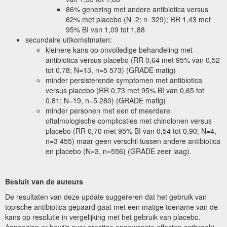
86% genezing met andere antibiotica versus
62% met placebo (N=2; n=329); RR 1,43 met
95% BI van 1,09 tot 1,88
secundaire uitkomstmaten:
kleinere kans op onvolledige behandeling met
antibiotica versus placebo (RR 0,64 met 95% van 0,52
tot 0,78; N=13, n=5 573) (GRADE matig)
minder persisterende symptomen met antibiotica
versus placebo (RR 0,73 met 95% BI van 0,65 tot
0,81; N=19, n=5 280) (GRADE matig)
minder personen met een of meerdere
oftalmologische complicaties met chinolonen versus
placebo (RR 0,70 met 95% BI van 0,54 tot 0,90; N=4,
n=3 455) maar geen verschil tussen andere antibiotica
en placebo (N=3, n=556) (GRADE zeer laag).
Besluit van de auteurs
De resultaten van deze update suggereren dat het gebruik van
topische antibiotica gepaard gaat met een matige toename van de
kans op resolutie in vergelijking met het gebruik van placebo.