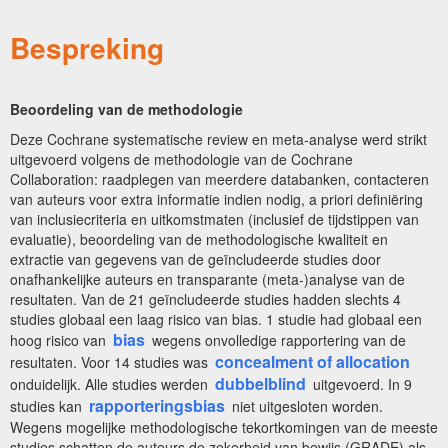
Bespreking
Beoordeling van de methodologie
Deze Cochrane systematische review en meta-analyse werd strikt
uitgevoerd volgens de methodologie van de Cochrane
Collaboration: raadplegen van meerdere databanken, contacteren
van auteurs voor extra informatie indien nodig, a priori definiëring
van inclusiecriteria en uitkomstmaten (inclusief de tijdstippen van
evaluatie), beoordeling van de methodologische kwaliteit en
extractie van gegevens van de geïncludeerde studies door
onafhankelijke auteurs en transparante (meta-)analyse van de
resultaten. Van de 21 geïncludeerde studies hadden slechts 4
studies globaal een laag risico van bias. 1 studie had globaal een
bias
hoog risico van
wegens onvolledige rapportering van de
concealment of allocation
resultaten. Voor 14 studies was
dubbelblind
onduidelijk. Alle studies werden
uitgevoerd. In 9
rapporteringsbias
studies kan
niet uitgesloten worden.
Wegens mogelijke methodologische tekortkomingen van de meeste
studies schatten de auteurs de zekerheid van bewijs (GRADE) als