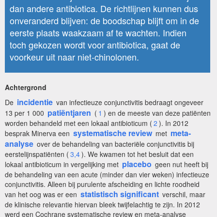
dan andere antibiotica. De richtlijnen kunnen dus
onveranderd blijven: de boodschap blijft om in de
eerste plaats waakzaam af te wachten. Indien
toch gekozen wordt voor antibiotica, gaat de
voorkeur uit naar niet-chinolonen.
Achtergrond
incidentie
De
van infectieuze conjunctivitis bedraagt ongeveer
patiëntjaren
13 per 1 000
(
1
) en de meeste van deze patiënten
worden behandeld met een lokaal antibioticum (
2
). In 2012
systematische review
meta-
besprak Minerva een
met
analyse
over de behandeling van bacteriële conjunctivitis bij
eerstelijnspatiënten (
3,4
). We kwamen tot het besluit dat een
placebo
lokaal antibioticum in vergelijking met
geen nut heeft bij
de behandeling van een acute (minder dan vier weken) infectieuze
conjunctivitis. Alleen bij purulente afscheiding en lichte roodheid
statistisch significant
van het oog was er een
verschil, maar
de klinische relevantie hiervan bleek twijfelachtig te zijn. In 2012
werd een Cochrane systematische review en meta-analyse