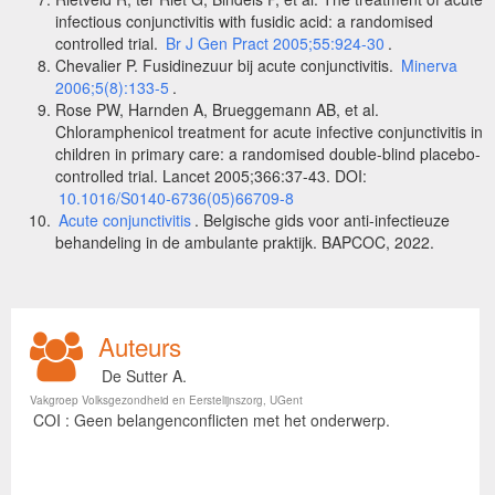
infectious conjunctivitis with fusidic acid: a randomised
controlled trial.
Br J Gen Pract 2005;55:924-30
.
Chevalier P. Fusidinezuur bij acute conjunctivitis.
Minerva
2006;5(8):133-5
.
Rose PW, Harnden A, Brueggemann AB, et al.
Chloramphenicol treatment for acute infective conjunctivitis in
children in primary care: a randomised double-blind placebo-
controlled trial. Lancet 2005;366:37-43. DOI:
10.1016/S0140-6736(05)66709-8
Acute conjunctivitis
. Belgische gids voor anti-infectieuze
behandeling in de ambulante praktijk. BAPCOC, 2022.
Auteurs
De Sutter A.
Vakgroep Volksgezondheid en Eerstelijnszorg, UGent
COI : Geen belangenconflicten met het onderwerp.