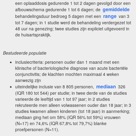
een oplaaddosis gedurende 1 tot 2 dagen gevolgd door een
gemiddelde
afbouwschema gedurende 1 tot 6 dagen; de
range
behandelingsduur bedroeg 5 dagen met een
van 3
tot 7 dagen; in 1 studie werd de behandeling verdergezet tot
48 uur na genezing; twee studies zijn expliciet uitgevoerd in
de huisartspraktijk.
Bestudeerde populatie
inclusiecriteria: personen ouder dan 1 maand met een
klinische of bacteriologische diagnose van acute bacteriële
conjunctivitis; de klachten mochten maximaal 4 weken
aanwezig zijn
mediaan
uiteindelijke inclusie van 8 805 personen,
326
(IQR 180 tot 544) per studie; in twee derde van de studies
varieerde de leeftijd van 1 tot 97 jaar; in 2 studies
rekruteerde men alleen volwassenen ouder dan 18 jaar; in 3
studies kwamen alleen kinderen (tot 18 jaar) in aanmerking;
mediaan ging het om 58% (IQR 56% tot 59%) vrouwen
(N=17) en 74,6% (IQR 67,8% tot 79,7%) blanke
proefpersonen (N=11).