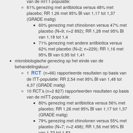
van de mITT-populatie:
61% genezing met antibiotica versus 48% met
placebo; RR 1,26 met 95% BI van 1,17 tot 1,37
(GRADE matig)
60% genezing met chinolonen versus 47% met
placebo (N=9; n=2 892); RR 1,28 met 95% BI
van 1,18 tot 1,4
71% genezing met andere antibiotica versus
62% met placebo (N=2; n=229); RR 1,16 met
95% BI van 0,95 tot 1,41
microbiologische genezing op het einde van de
behandelingskuur:
RCT
1
(n=66) rapporteerde resultaten op basis van
de ITT-populatie: RR 2,54 met 95% BI van 1,48 tot
4,37 (GRADE matig)
10 RCT’s (n=2 827) rapporteerden resultaten op basis
van de mITT-populatie:
80% genezing met antibiotica versus 56% met
placebo; RR 1,26 met 95% BI van 1,17 tot 1,37
(GRADE matig)
79% genezing met chinolonen versus 55% met
placebo (N=7; n=2 498); RR 1,56 met 95% BI
van 1,33 tot 1,83