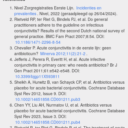
Nivel Zorgregistraties Eerste Lijn.
Incidenties en
prevalenties
. Nivel, 2022 (geraadpleegd op 26/04/2024).
Rietveld RP, ter Riet G, Bindels PJ, et al. Do general
practitioners adhere to the guideline on infectious
conjunctivitis? Results of the second Dutch national survey of
general practice. BMC Fam Pract 2007;8:54. DOI:
10.1186/1471-2296-8-54
Chevalier P. Acute conjunctivitis in de eerste lijn: geen
antibioticum?
Minerva 2012;11(2):21-2
.
Jefferis J, Perera R, Everitt H, et al. Acute infective
conjunctivitis in primary care: who needs antibiotics? Br J
Gen Pract 2011;61:e542-e548. DOI:
10.3399/bjgp11X593811
Sheikh A, Hurwitz B, van Schayck CP, et al. Antibiotics versus
placebo for acute bacterial conjunctivitis. Cochrane Database
Syst Rev 2012, Issue 9. DOI:
10.1002/14651858.CD001211.pub3
Chen YY, Liu AH, Nurmatov U, et al. Antibiotics versus
placebo for acute bacterial conjunctivitis. Cochrane Database
Syst Rev 2023, Issue 3. DOI:
10.1002/14651858.CD001211.pub4
Rietveld R, ter Riet G, Bindels P, et al. The treatment of acute