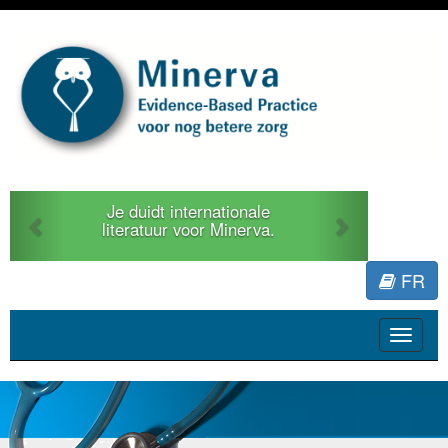
Previous
Next
Je duidt internationale
literatuur voor Minerva.
FR
Toggle
navigat