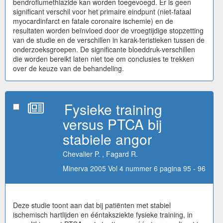
bendroflumethiazide kan worden toegevoegd. Er is geen
significant verschil voor het primaire eindpunt (niet-fataal
myocardinfarct en fatale coronaire ischemie) en de
resultaten worden beïnvloed door de vroegtijdige stopzetting
van de studie en de verschillen in karak-teristieken tussen de
onderzoeksgroepen. De significante bloeddruk-verschillen
die worden bereikt laten niet toe om conclusies te trekken
over de keuze van de behandeling.
Fysieke training
versus PTCA bij
stabiele angor
Chevalier P. , Fagard R.
Minerva 2005 Vol 4 nummer 6 pagina 95 - 96
Deze studie toont aan dat bij patiënten met stabiel
ischemisch hartlijden en ééntaksziekte fysieke training, in