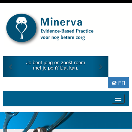
Previous
Next
Je bent jong en zoekt roem
met je pen? Dat kan.
FR
Toggle
navigat