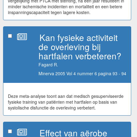
vergelijking met PTCA met stenting, na één jaar resulteert in
minder ischemische incidenten en mortaliteit en een betere
inspanningscapaciteit tegen lagere kosten.
Kan fysieke activiteit
de overleving bij
hartfalen verbeteren?
Fagard R.
Minerva 2005 Vol 4 nummer 6 pagina 93 - 94
Deze meta-analyse toont aan dat medisch gesuperviseerde
fysieke training van patiënten met hartfalen op basis van
systolische disfunctie de overleving verbetert.
Effect van aërobe