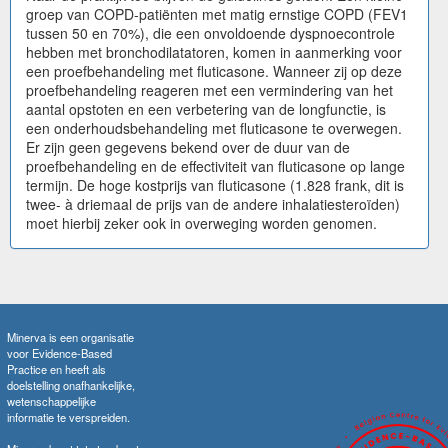
groep van COPD-patiënten met matig ernstige COPD (FEV1
tussen 50 en 70%), die een onvoldoende dyspnoecontrole
hebben met bronchodilatatoren, komen in aanmerking voor
een proefbehandeling met fluticasone. Wanneer zij op deze
proefbehandeling reageren met een vermindering van het
aantal opstoten en een verbetering van de longfunctie, is
een onderhoudsbehandeling met fluticasone te overwegen.
Er zijn geen gegevens bekend over de duur van de
proefbehandeling en de effectiviteit van fluticasone op lange
termijn. De hoge kostprijs van fluticasone (1.828 frank, dit is
twee- à driemaal de prijs van de andere inhalatiesteroïden)
moet hierbij zeker ook in overweging worden genomen.
Minerva is een organisatie
voor Evidence-Based
Practice en heeft als
doelstelling onafhankelijke,
wetenschappelijke
informatie te verspreiden.