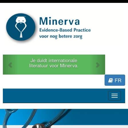
Previous
Next
Je duidt internationale
literatuur voor Minerva.
FR
Toggle
navigat