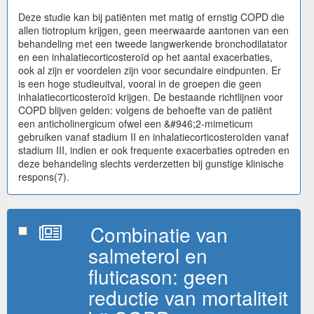
Deze studie kan bij patiënten met matig of ernstig COPD die
allen tiotropium krijgen, geen meerwaarde aantonen van een
behandeling met een tweede langwerkende bronchodilatator
en een inhalatiecorticosteroïd op het aantal exacerbaties,
ook al zijn er voordelen zijn voor secundaire eindpunten. Er
is een hoge studieuitval, vooral in de groepen die geen
inhalatiecorticosteroïd krijgen. De bestaande richtlijnen voor
COPD blijven gelden: volgens de behoefte van de patiënt
een anticholinergicum ofwel een &#946;2-mimeticum
gebruiken vanaf stadium II en inhalatiecorticosteroïden vanaf
stadium III, indien er ook frequente exacerbaties optreden en
deze behandeling slechts verderzetten bij gunstige klinische
respons(7).
Combinatie van
salmeterol en
fluticason: geen
reductie van mortaliteit