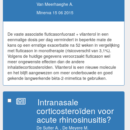
Van Meerhaeghe A.
Minerva 15 06 2015
De vaste associatie fluticasonfuoraat + vilanterol in een
eenmalige dosis per dag vermindert in beperkte mate de
kans op een ernstige exacerbatie na 52 weken in vergelijking
met fluticason in monotherapie (risicoverschil van 3,1%).
Volgens de huidige gegevens veroorzaakt fluticason wel
meer ongewenste effecten dan de andere
inhalatiecorticosteroïden. Vilanterol is een nieuwe molecule
en het blijft aangewezen om meer onderbouwde en goed
gekende langwerkende bèta-2-mimetica te gebruiken.
Intranasale
corticosteroïden voor
acute rhinosinusitis?
De Sutter A. , De Meyere M.