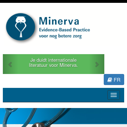
Previous
Next
Je duidt internationale
literatuur voor Minerva.
FR
Toggle
navigat