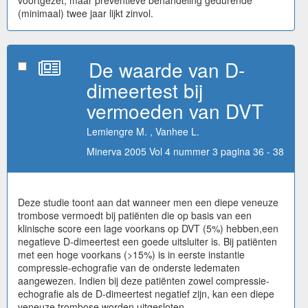
(minimaal) twee jaar lijkt zinvol.
De waarde van D-
dimeertest bij
vermoeden van DVT
Lemiengre M. , Vanhee L.
Minerva 2005 Vol 4 nummer 3 pagina 36 - 38
Deze studie toont aan dat wanneer men een diepe veneuze
trombose vermoedt bij patiënten die op basis van een
klinische score een lage voorkans op DVT (5%) hebben,een
negatieve D-dimeertest een goede uitsluiter is. Bij patiënten
met een hoge voorkans (>15%) is in eerste instantie
compressie-echografie van de onderste ledematen
aangewezen. Indien bij deze patiënten zowel compressie-
echografie als de D-dimeertest negatief zijn, kan een diepe
veneuze trombose worden uitgesloten.