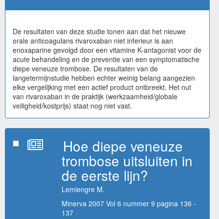
De resultaten van deze studie tonen aan dat het nieuwe
orale anticoagulans rivaroxaban niet inferieur is aan
enoxaparine gevolgd door een vitamine K-antagonist voor de
acute behandeling en de preventie van een symptomatische
diepe veneuze trombose. De resultaten van de
langetermijnstudie hebben echter weinig belang aangezien
elke vergelijking met een actief product ontbreekt. Het nut
van rivaroxaban in de praktijk (werkzaamheid/globale
veiligheid/kostprijs) staat nog niet vast.
Hoe diepe veneuze
trombose uitsluiten in
de eerste lijn?
Lemiengre M.
Minerva 2007 Vol 6 nummer 9 pagina 136 -
137