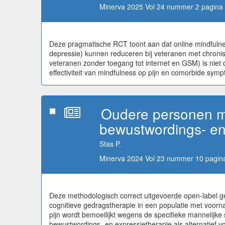
Minerva 2025 Vol 24 nummer 2 pagina 
Deze pragmatische RCT toont aan dat online mindfulnes
depressie) kunnen reduceren bij veteranen met chronis
veteranen zonder toegang tot internet en GSM) is niet d
effectiviteit van mindfulness op pijn en comorbide sym
Oudere personen me
bewustwordings- en
Stas P.
Minerva 2024 Vol 23 nummer 10 pagina
Deze methodologisch correct uitgevoerde open-label g
cognitieve gedragstherapie in een populatie met voorn
pijn wordt bemoeilijkt wegens de specifieke mannelijke
bewustwordings- en expressietherapie als alternatief v