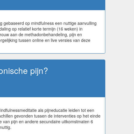
g gebaseerd op mindfulness een nuttige aanvulling
ling op relatief korte termijn (16 weken) in
etrouw aan de methadonbehandeling, pijn en
elijking tussen online en live versies van deze
onische pijn?
dfulnessmeditatie als pijneducatie leiden tot een
schillen gevonden tussen de interventies op het einde
me van pijn en andere secundaire uitkomstmaten 6
uttig.