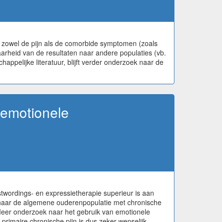
, zowel de pijn als de comorbide symptomen (zoals
arheid van de resultaten naar andere populaties (vb.
appelijke literatuur, blijft verder onderzoek naar de
 emotionele
wordings- en expressietherapie superieur is aan
e naar de algemene ouderenpopulatie met chronische
 Meer onderzoek naar het gebruik van emotionele
rimaire chronische pijn is dus zeker wenselijk.