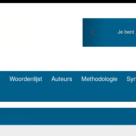
Previous
Je bent jong en zoekt roem met je
pen? Dat kan.
t
Woordenlijst
Auteurs
Methodologie
Sy