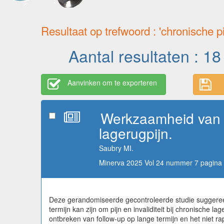
Resultaat op trefwoord : 'chronische pi
Aantal resultaten : 18
Aanvinken om te exporteren
Werkzaamheid van h
lagerugpijn.
Saubry MI.
Minerva 2025 Vol 24 nummer 7 pagina 
Deze gerandomiseerde gecontroleerde studie suggereer
termijn kan zijn om pijn en invaliditeit bij chronische
ontbreken van follow-up op lange termijn en het niet 