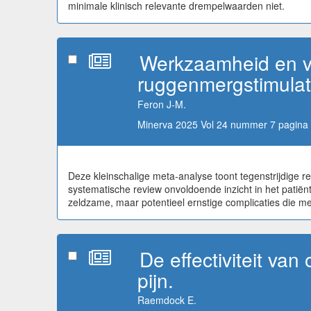
minimale klinisch relevante drempelwaarden niet.
Werkzaamheid en ve
ruggenmergstimulati
Feron J-M.
Minerva 2025 Vol 24 nummer 7 pagina 
Deze kleinschalige meta-analyse toont tegenstrijdige 
systematische review onvoldoende inzicht in het pati
zeldzame, maar potentieel ernstige complicaties die 
De effectiviteit van
pijn.
Raemdock E.