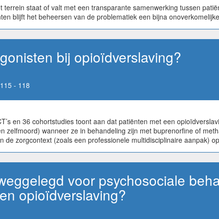
terrein staat of valt met een transparante samenwerking tussen patiën
nten blijft het beheersen van de problematiek een bijna onoverkomelijke
gonisten bij opioïdverslaving?
115 - 118
s en 36 cohortstudies toont aan dat patiënten met een opioïdverslavin
n en zelfmoord) wanneer ze in behandeling zijn met buprenorfine of met
en de zorgcontext (zoals een professionele multidisciplinaire aanpak) o
ol weggelegd voor psychosociale beh
een opioïdverslaving?