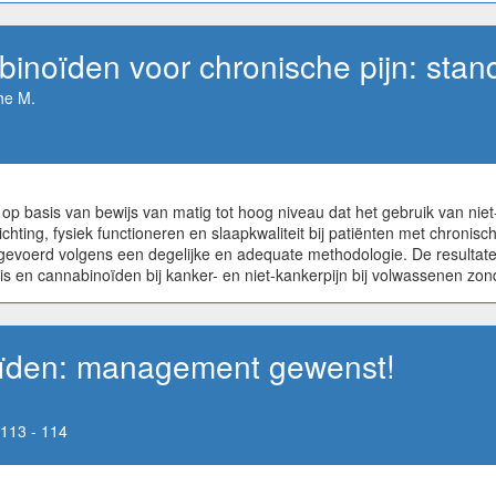
inoïden voor chronische pijn: stan
he M.
 op basis van bewijs van matig tot hoog niveau dat het gebruik van nie
ichting, fysiek functioneren en slaapkwaliteit bij patiënten met chronisc
gevoerd volgens een degelijke en adequate methodologie. De resultate
s en cannabinoïden bij kanker- en niet-kankerpijn bij volwassenen zo
pioïden: management gewenst!
113 - 114