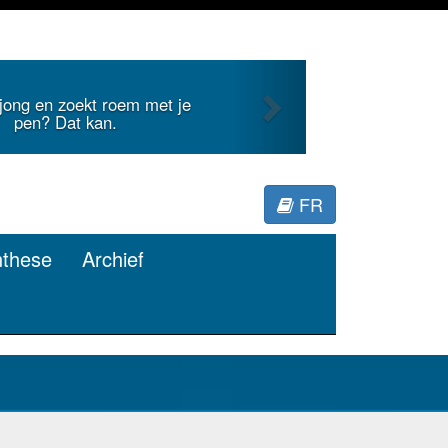
Next
Je duidt internationale literatuur voor
Minerva.
FR
nthese
Archief