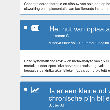
Gecontroleerde therapie en afbouw van opioïden op het 
uitwerking en implementatie van faciliterende instrume
Het nut van opiaata
Laekeman G.
Minerva 2022 Vol 21 nummer 6 pagina 
Deze systematische review en meta-analyse van 15 RCT’
mortaliteit door specifieke oorzaken (zoals ongevalle
bepaalde patiëntkarakteristieken (zoals comorbiditeit) 
Is er een kleine r
chronische pijn bij 
Sculier J.P.