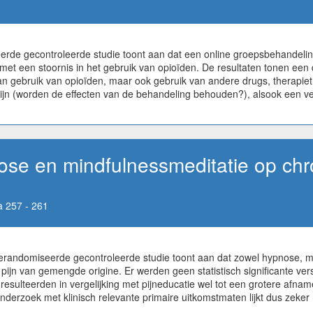
rde gecontroleerde studie toont aan dat een online groepsbehandelin
et een stoornis in het gebruik van opioïden. De resultaten tonen een da
van gebruik van opioïden, maar ook gebruik van andere drugs, therapi
jn (worden de effecten van de behandeling behouden?), alsook een verg
ose en mindfulnessmeditatie op chr
 257 - 261
randomiseerde gecontroleerde studie toont aan dat zowel hypnose, min
pijn van gemengde origine. Er werden geen statistisch significante ver
esulteerden in vergelijking met pijneducatie wel tot een grotere afna
rzoek met klinisch relevante primaire uitkomstmaten lijkt dus zeker n