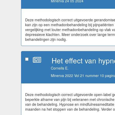
Minerva 24 05 2024
Deze methodologisch correct uitgevoerde gerandomisee
kan zijn op een methadonbehandeling bij pijnpatiënten m
vergelijking met louter methadonbehandeling op vlak 
depressieve klachten. Meer onderzoek over lange termi
behandelingen zijn nodig.
Het effect van hypn
Cornelis E.
Minerva 2022 Vol 21 nummer 10 pagina
Deze methodologisch correct uitgevoerde open-label ge
beperkte afname van pijn bij veteranen met chronische 
van de behandeling. Hypnose en mindfulnessmeditatie r
maanden na het stoppen van de behandeling. Verder onde