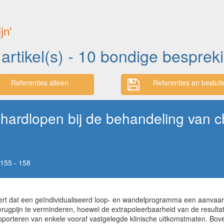
jn'
 artikel(s) - 10 bondige besprek
Referenties alleen
Referenties en besluit
ardlopen bij de behandeling van ch
155 - 158
t dat een geïndividualiseerd loop- en wandelprogramma een aanvaardb
 lagerugpijn te verminderen, hoewel de extrapoleerbaarheid van de result
rapporteren van enkele vooraf vastgelegde klinische uitkomstmaten. Bo