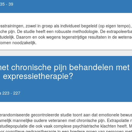
35 - 39
strainingen, zowel in groep als individueel begeleid (op eigen tempo)
che pijn. De studie heeft een robuuste methodologie. De extrapoleerba
uidelijk. Daarom en ook wegens tegenstrijdige resultaten in de wetensch
ptomen noodzakelijk.
t chronische pijn behandelen met
 expressietherapie?
 223 - 227
erandomiseerde gecontroleerde studie toont aan dat emotionele bewust
amelijk mannelijke oudere veteranen met chronische pijn. Extrapolati
 studiepopulatie die ook vaak complexe psychiatrische klachten heeft.
oor cognitieve gedragstherapie in een bredere groep van personen met p