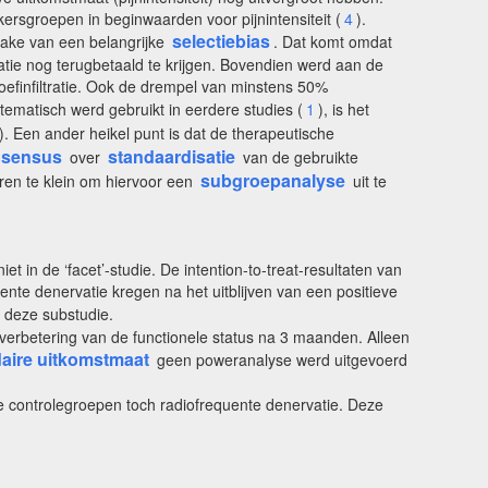
ersgroepen in beginwaarden voor pijnintensiteit (
4
).
selectiebias
rake van een belangrijke
. Dat komt omdat
ie nog terugbetaald te krijgen. Bovendien werd aan de
oefinfiltratie. Ook de drempel van minstens 50%
tematisch werd gebruikt in eerdere studies (
1
), is het
). Een ander heikel punt is dat de therapeutische
nsensus
standaardisatie
over
van de gebruikte
subgroepanalyse
aren te klein om hiervoor een
uit te
et in de ‘facet’-studie. De intention-to-treat-resultaten van
uente denervatie kregen na het uitblijven van een positieve
 deze substudie.
en verbetering van de functionele status na 3 maanden. Alleen
aire uitkomstmaat
geen poweranalyse werd uitgevoerd
e controlegroepen toch radiofrequente denervatie. Deze