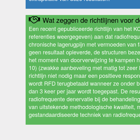
Wat zeggen de richtlijnen voor de
Een recent gepubliceerde richtlijn van het K
referenties weergegeven) aan dat radiofrequ
chronische lagerugpijn met vermoeden van f
geen resultaat opleverde, de structuren bez
het moment van doorverwijzing te kampen hee
10) (zwakke aanbeveling met matig tot zeer 
richtlijn niet nodig maar een positieve res
wordt RFD terugbetaald wanneer ze onder bee
dan 3 keer per jaar wordt toegepast. De re
radiofrequente denervatie bij de behandeling 
van uitstekende methodologische kwaliteit, 
gestandaardiseerde techniek van radiofrequen