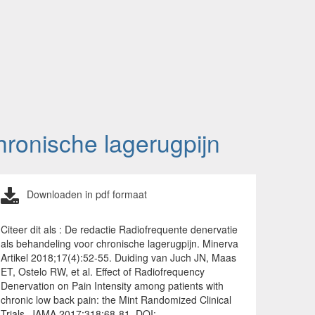
hronische lagerugpijn
Downloaden in pdf formaat
Citeer dit als : De redactie Radiofrequente denervatie
als behandeling voor chronische lagerugpijn. Minerva
Artikel 2018;17(4):52-55. Duiding van Juch JN, Maas
ET, Ostelo RW, et al. Effect of Radiofrequency
Denervation on Pain Intensity among patients with
chronic low back pain: the Mint Randomized Clinical
Trials. JAMA 2017;318:68-81. DOI: