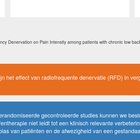
ency Denervation on Pain Intensity among patients with chronic low bac
jn het effect van radiofrequente denervatie (RFD) in ver
gerandomiseerde gecontroleerde studies kunnen we besl
ntherapie niet leidt tot een klinisch relevante verbeterin
ebias van patiënten en de afwezigheid van een gestanda