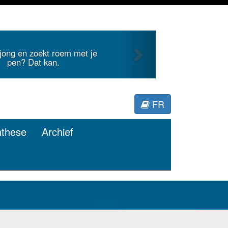
Next
Je duidt internationale literatuur voor
Minerva.
FR
nthese
Archief