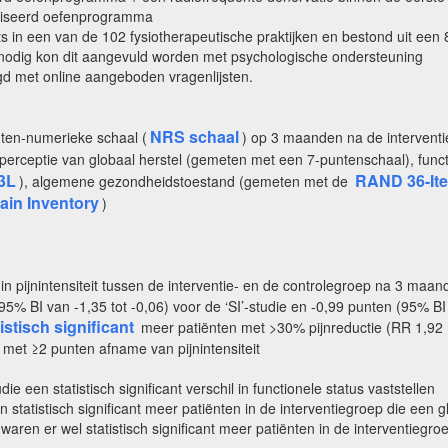
rdiseerd oefenprogramma
n een van de 102 fysiotherapeutische praktijken en bestond uit een 8
nodig kon dit aangevuld worden met psychologische ondersteuning
 met online aangeboden vragenlijsten.
NRS schaal
nten-numerieke schaal (
) op 3 maanden na de interventi
perceptie van globaal herstel (gemeten met een 7-puntenschaal), func
3L
RAND 36-Ite
), algemene gezondheidstoestand (gemeten met de
ain Inventory
)
in pijnintensiteit tussen de interventie- en de controlegroep na 3 maa
 (95% BI van -1,35 tot -0,06) voor de ‘SI’-studie en -0,99 punten (95% BI
tistisch significant
meer patiënten met >30% pijnreductie (RR 1,92 m
met ≥2 punten afname van pijnintensiteit
een statistisch significant verschil in functionele status vaststellen
 statistisch significant meer patiënten in de interventiegroep die een g
 waren er wel statistisch significant meer patiënten in de interventiegr