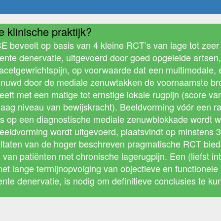
 klinische praktijk?
CE beveelt op basis van 4 kleine RCT’s van lage tot zeer
ente denervatie, uitgevoerd door goed opgeleide artsen
acetgewrichtspijn, op voorwaarde dat een multimodale, 
enuwd door de mediale zenuwtakken de voornaamste bron v
ft met een matige tot ernstige lokale rugpijn (score v
laag niveau van bewijskracht). Beeldvorming vóór een ra
pons op een diagnostische mediale zenuwblokkade wordt we
ldvorming wordt uitgevoerd, plaatsvindt op minstens 3 
sultaten van de hoger beschreven pragmatische RCT bie
van patiënten met chronische lagerugpijn. Een (liefst inte
met lange termijnopvolging van objectieve en functione
te denervatie, is nodig om definitieve conclusies te ku