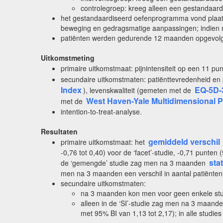
controlegroep: kreeg alleen een gestandaa
het gestandaardiseerd oefenprogramma vond plaats i
beweging en gedragsmatige aanpassingen; indien 
patiënten werden gedurende 12 maanden opgevolgd
Uitkomstmeting
primaire uitkomstmaat: pijnintensiteit op een 11 pu
secundaire uitkomstmaten: patiënttevredenheid en 
Index
EQ-5D-
), levenskwaliteit (gemeten met de
West Haven-Yale Multidimensional P
met de
intention-to-treat-analyse.
Resultaten
gemiddeld verschil
primaire uitkomstmaat:
het
-0,76 tot 0,40) voor de ‘facet’-studie, -0,71 punten
sta
de ‘gemengde’ studie zag men na 3 maanden
men na 3 maanden een verschil in aantal patiënten 
secundaire uitkomstmaten:
na 3 maanden kon men voor geen enkele studie 
alleen in de ‘SI’-studie zag men na 3 maanden
met 95% BI van 1,13 tot 2,17); in alle studies