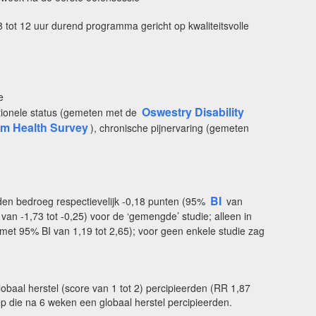
 tot 12 uur durend programma gericht op kwaliteitsvolle
e
Oswestry Disability
tionele status (gemeten met de
m Health Survey
), chronische pijnervaring (gemeten
BI
nden bedroeg respectievelijk -0,18 punten (95%
van
 van -1,73 tot -0,25) voor de ‘gemengde’ studie; alleen in
et 95% BI van 1,19 tot 2,65); voor geen enkele studie zag
lobaal herstel (score van 1 tot 2) percipieerden (RR 1,87
oep die na 6 weken een globaal herstel percipieerden.