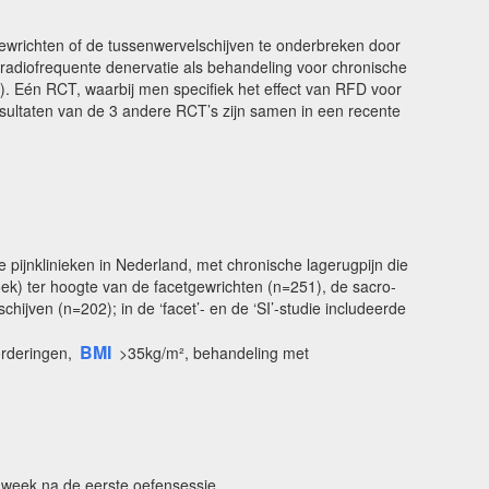
gewrichten of de tussenwervelschijven te onderbreken door
n radiofrequente denervatie als behandeling voor chronische
). Eén RCT, waarbij men specifiek het effect van RFD voor
sultaten van de 3 andere RCT’s zijn samen in een recente
e pijnklinieken in Nederland, met chronische lagerugpijn die
oek) ter hoogte van de facetgewrichten (n=251), de sacro-
hijven (n=202); in de ‘facet’- en de ‘SI’-studie includeerde
BMI
orderingen,
>35kg/m², behandeling met
 week na de eerste oefensessie