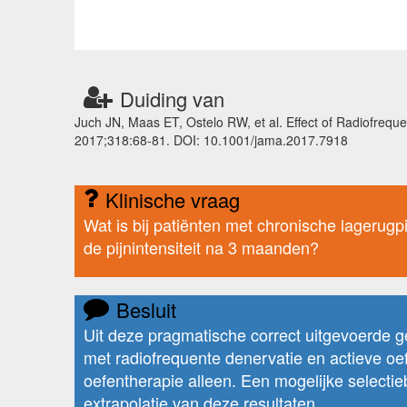
Duiding van
Juch JN, Maas ET, Ostelo RW, et al. Effect of Radiofrequ
2017;318:68-81. DOI: 10.1001/jama.2017.7918
Klinische vraag
Wat is bij patiënten met chronische lagerugpi
de pijnintensiteit na 3 maanden?
Besluit
Uit deze pragmatische correct uitgevoerde 
met radiofrequente denervatie en actieve oefe
oefentherapie alleen. Een mogelijke selecti
extrapolatie van deze resultaten.