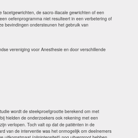
 facetgewrichten, de sacro-iliacale gewrichten of een
een oefenprogramma niet resulteert in een verbetering of
eze bevindingen ondersteunen het gebruik van
se vereniging voor Anesthesie en door verschillende
ke studie wordt de steekproefgrootte berekend om met
rbij hielden de onderzoekers ook rekening met een
ijn verlopen. Toch valt op dat de patiënten in de
 aard van de interventie was het onmogelijk om deelnemers
 uitkomstmaat (pijnintensiteit) nog uitvergroot hebben.