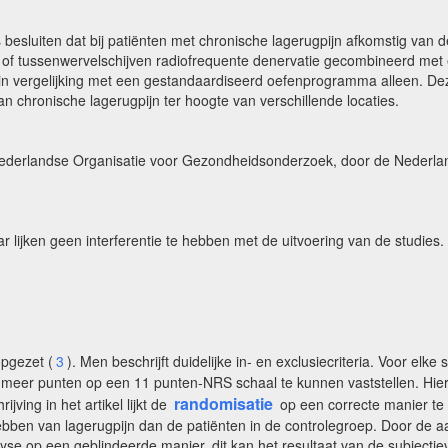
esluiten dat bij patiënten met chronische lagerugpijn afkomstig van de
n of tussenwervelschijven radiofrequente denervatie gecombineerd met 
jn in vergelijking met een gestandaardiseerd oefenprogramma alleen. D
n chronische lagerugpijn ter hoogte van verschillende locaties.
derlandse Organisatie voor Gezondheidsonderzoek, door de Nederland
r lijken geen interferentie te hebben met de uitvoering van de studies.
pgezet (
3
). Men beschrijft duidelijke in- en exclusiecriteria. Voor el
of meer punten op een 11 punten-NRS schaal te kunnen vaststellen. Hie
randomisatie
jving in het artikel lijkt de
op een correcte manier te z
t hebben van lagerugpijn dan de patiënten in de controlegroep. Door de
e op een geblindeerde manier, dit kan het resultaat van de subjectieve