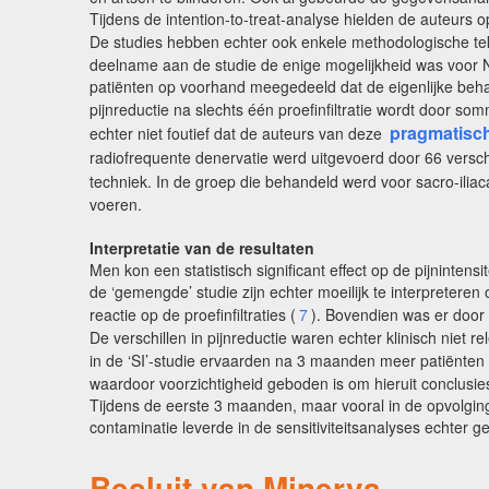
Tijdens de intention-to-treat-analyse hielden de auteurs 
De studies hebben echter ook enkele methodologische tek
deelname aan de studie de enige mogelijkheid was voor 
patiënten op voorhand meegedeeld dat de eigenlijke behan
pijnreductie na slechts één proefinfiltratie wordt door so
pragmatisch
echter niet foutief dat de auteurs van deze
radiofrequente denervatie werd uitgevoerd door 66 versc
techniek. In de groep die behandeld werd voor sacro-iliac
voeren.
Interpretatie van de resultaten
Men kon een statistisch significant effect op de pijnintensi
de ‘gemengde’ studie zijn echter moeilijk te interpreteren
reactie op de proefinfiltraties (
7
). Bovendien was er door 
De verschillen in pijnreductie waren echter klinisch niet r
in de ‘SI’-studie ervaarden na 3 maanden meer patiënten 
waardoor voorzichtigheid geboden is om hieruit conclusies
Tijdens de eerste 3 maanden, maar vooral in de opvolgin
contaminatie leverde in de sensitiviteitsanalyses echter g
Besluit van Minerva