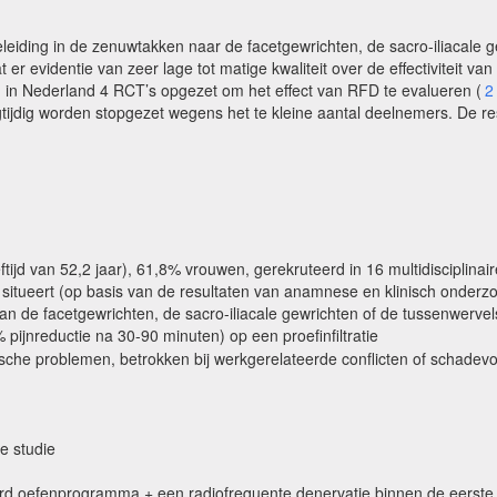
leiding in de zenuwtakken naar de facetgewrichten, de sacro-iliacale 
r evidentie van zeer lage tot matige kwaliteit over de effectiviteit va
n in Nederland 4 RCT’s opgezet om het effect van RFD te evalueren (
2
ijdig worden stopgezet wegens het te kleine aantal deelnemers. De re
tijd van 52,2 jaar), 61,8% vrouwen, gerekruteerd in 16 multidisciplinair
 situeert (op basis van de resultaten van anamnese en klinisch onderz
an de facetgewrichten, de sacro-iliacale gewrichten of de tussenwervelsc
 pijnreductie na 30-90 minuten) op een proefinfiltratie
ische problemen, betrokken bij werkgerelateerde conflicten of schadev
e studie
erd oefenprogramma + een radiofrequente denervatie binnen de eerste