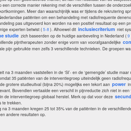
op een correcte manier rekening met de verschillen tussen de onderzoek
ortkomingen. Meer dan waarschijnlijk was er tijdens de rekrutering sp
Nederlandse patiënten om een behandeling met radiofrequente denervat
deling pas uitgevoerd kon worden na een positief resultaat op een pr
inclusiecriterium
mmige experten betwist (
5-8
). Alhoewel dit
niet sys
e studie
zich baseerden op de huidige aanbeveling in Nederland (
9
co
hillende pijntherapeuten zonder enige vorm van voorafgaandelijke
ale pijn gebruikte men zelfs 3 verschillende technieken. De groepen w
teit na 3 maanden vaststellen in de ‘SI’- en de ‘gemengde’ studie maar ni
 omdat 35 patiënten van de interventiegroep uiteindelijk geen radiofreq
power
de grotere studieuitval (bijna 20%) mogelijks een tekort aan
in
elevant. Bovendien vertaalde een verschil in pijnreductie zich niet in e
secund
in de interventiegroep globaal herstel. Merk op dat voor deze
 te trekken.
g na 3 maanden kregen 25 tot 35% van de patiënten in de verschillend
een andere resultaten op.