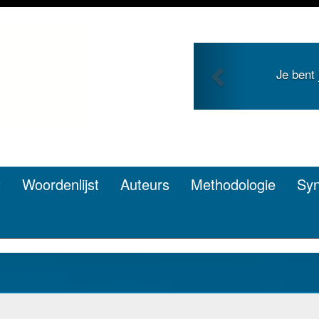
Previous
Je bent jong en zoekt roem met je
pen? Dat kan.
t
Woordenlijst
Auteurs
Methodologie
Sy