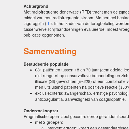
Achtergrond
Met radiofrequente denervatie (RFD) tracht men de pijnge
middel van een radiofrequente stroom. Momenteel bestaat e
lagerugpijn (
1
). In het kader van de terugbetaling werde
tussenwervelschijfaandoeningen evalueerde, moest vroegt
publicatie opgenomen.
Samenvatting
Bestudeerde populatie
681 patiënten tussen 18 en 70 jaar (gemiddelde leef
niet reageert op conservatieve behandeling en zich
iliacale (SI) gewrichten (n=228) of een combinatie v
men uitsluitend patiënten na positieve reactie (≥50%
exclusiecriteria: zwangerschap, ernstige psycholog
anticoagulantia, aanwezigheid van coagulopathie.
Onderzoeksopzet
Pragmatische open-label gecontroleerde gerandomiseerd
met 2 groepen:
interventiegroep: kreeg een gestandaardise