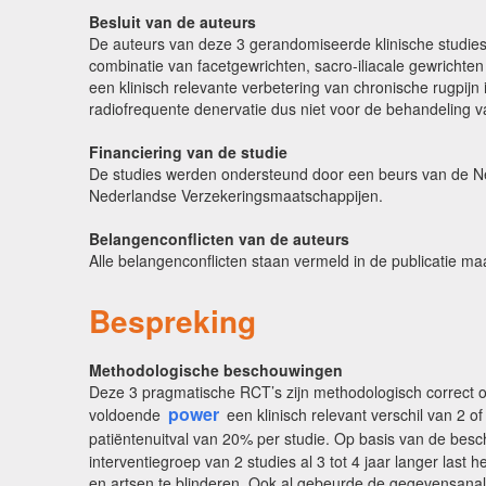
Besluit van de auteurs
De auteurs van deze 3 gerandomiseerde klinische studies b
combinatie van facetgewrichten, sacro-iliacale gewrichte
een klinisch relevante verbetering van chronische rugpi
radiofrequente denervatie dus niet voor de behandeling va
Financiering van de studie
De studies werden ondersteund door een beurs van de Ne
Nederlandse Verzekeringsmaatschappijen.
Belangenconflicten van de auteurs
Alle belangenconflicten staan vermeld in de publicatie maa
Bespreking
Methodologische beschouwingen
Deze 3 pragmatische RCT’s zijn methodologisch correct o
power
voldoende
een klinisch relevant verschil van 2 
patiëntenuitval van 20% per studie. Op basis van de beschri
interventiegroep van 2 studies al 3 tot 4 jaar langer las
en artsen te blinderen. Ook al gebeurde de gegevensanalys