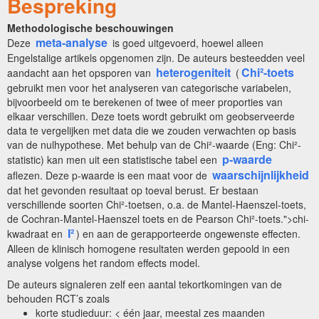
Bespreking
Methodologische beschouwingen
meta-analyse
Deze
is goed uitgevoerd, hoewel alleen
Engelstalige artikels opgenomen zijn. De auteurs besteedden veel
heterogeniteit
Chi²-toets
aandacht aan het opsporen van
(
gebruikt men voor het analyseren van categorische variabelen,
bijvoorbeeld om te berekenen of twee of meer proporties van
elkaar verschillen. Deze toets wordt gebruikt om geobserveerde
data te vergelijken met data die we zouden verwachten op basis
van de nulhypothese. Met behulp van de Chi²-waarde (Eng: Chi²-
p-waarde
statistic) kan men uit een statistische tabel een
waarschijnlijkheid
aflezen. Deze p-waarde is een maat voor de
dat het gevonden resultaat op toeval berust. Er bestaan
verschillende soorten Chi²-toetsen, o.a. de Mantel-Haenszel-toets,
de Cochran-Mantel-Haenszel toets en de Pearson Chi²-toets.">chi-
I²
kwadraat en
) en aan de gerapporteerde ongewenste effecten.
Alleen de klinisch homogene resultaten werden gepoold in een
analyse volgens het random effects model.
De auteurs signaleren zelf een aantal tekortkomingen van de
behouden RCT’s zoals
korte studieduur: < één jaar, meestal zes maanden