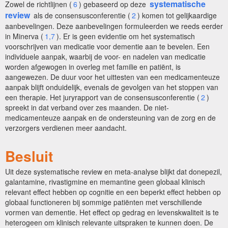
systematische
Zowel de richtlijnen (
6
) gebaseerd op deze
review
als de consensusconferentie (
2
) komen tot gelijkaardige
aanbevelingen. Deze aanbevelingen formuleerden we reeds eerder
in Minerva (
1,7
). Er is geen evidentie om het systematisch
voorschrijven van medicatie voor dementie aan te bevelen. Een
individuele aanpak, waarbij de voor- en nadelen van medicatie
worden afgewogen in overleg met familie en patiënt, is
aangewezen. De duur voor het uittesten van een medicamenteuze
aanpak blijft onduidelijk, evenals de gevolgen van het stoppen van
een therapie. Het juryrapport van de consensusconferentie (
2
)
spreekt in dat verband over zes maanden. De niet-
medicamenteuze aanpak en de ondersteuning van de zorg en de
verzorgers verdienen meer aandacht.
Besluit
Uit deze systematische review en meta-analyse blijkt dat donepezil,
galantamine, rivastigmine en memantine geen globaal klinisch
relevant effect hebben op cognitie en een beperkt effect hebben op
globaal functioneren bij sommige patiënten met verschillende
vormen van dementie. Het effect op gedrag en levenskwaliteit is te
heterogeen om klinisch relevante uitspraken te kunnen doen. De