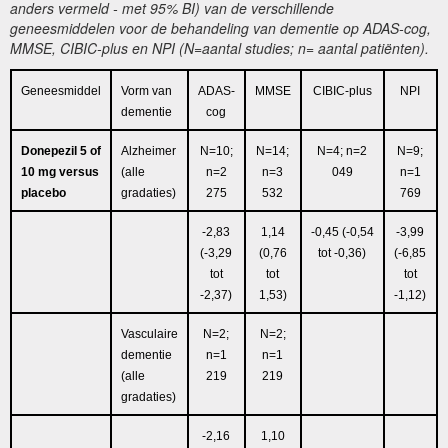
anders vermeld - met 95% BI) van de verschillende
geneesmiddelen voor de behandeling van dementie op ADAS-cog,
MMSE, CIBIC-plus en NPI (N=aantal studies; n= aantal patiënten).
Geneesmiddel
Vorm van
ADAS-
MMSE
CIBIC-plus
NPI
dementie
cog
Donepezil 5 of
Alzheimer
N=10;
N=14;
N=4; n=2
N=9;
10 mg versus
(alle
n=2
n=3
049
n=1
placebo
gradaties)
275
532
769
-2,83
1,14
-0,45 (-0,54
-3,99
(-3,29
(0,76
tot -0,36)
(-6,85
tot
tot
tot
-2,37)
1,53)
-1,12)
Vasculaire
N=2;
N=2;
dementie
n=1
n=1
(alle
219
219
gradaties)
-2,16
1,10