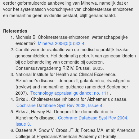
eerder geformuleerde aanbeveling van Minerva, namelijk dat er
voor het systematisch voorschrijven van cholinesterase-inhibitoren
en memantine geen evidentie bestaat, blijft gehandhaafd.
Referenties
Michiels B. Cholinesterase-inhibitoren: wetenschappelijke
evidentie?
Minerva 2006;5(5):82-4
.
Comité voor de evaluatie van de medische praktijk inzake
geneesmiddelen. Het doelmatig gebruik van geneesmiddelen
bij de behandeling van dementie bij ouderen.
Consensusvergadering RIZIV. Brussel, 2005.
National Institute for Health and Clinical Excellence.
Alzheimer's disease - donepezil, galantamine, rivastigmine
(review) and memantine: guidance (amended September
2007).
Technology appraisal guidance; no. 111
.
Birks J. Cholinesterase inhibitors for Alzheimer's disease.
Cochrane Database Syst Rev 2008, Issue 4
.
Birks J, Harvey RJ. Donepezil for dementia due to
Alzheimer's disease.
Cochrane Database Syst Rev 2004,
Issue 3.
Qaseem A, Snow V, Cross JT Jr, Forciea MA, et al; American
College of Physicians/American Academy of Family