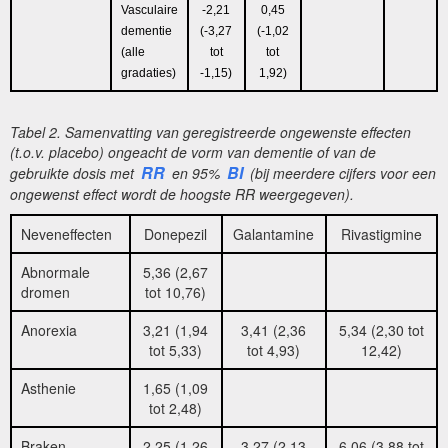
Vasculaire
-2,21
0,45
dementie
(-3,27
(-1,02
(alle
tot
tot
gradaties)
-1,15)
1,92)
Tabel 2. Samenvatting van geregistreerde ongewenste effecten
(t.o.v. placebo) ongeacht de vorm van dementie of van de
RR
BI
gebruikte dosis met
en 95%
(bij meerdere cijfers voor een
ongewenst effect wordt de hoogste RR weergegeven).
Neveneffecten
Donepezil
Galantamine
Rivastigmine
Abnormale
5,36 (2,67
dromen
tot 10,76)
Anorexia
3,21 (1,94
3,41 (2,36
5,34 (2,30 tot
tot 5,33)
tot 4,93)
12,42)
Asthenie
1,65 (1,09
tot 2,48)
Braken
2,25 (1,26
3,27 (2,13
6,06 (3,88 tot