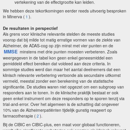
vertekening van de effectgrootte kan leiden.
We hebben deze tekortkomingen eerder reeds uitvoerig besproken
in Minerva (
1
).
De resultaten in perspectief
Als grens voor klinische relevantie stelden de meeste studies
voorop dat bij milde tot matig ernstige vormen van de ziekte van
Alzheimer, de ADAS-cog op zijn minst met vier punten en de
MMSE
minstens met drie punten moesten verbeteren. Zoals
weergegeven in de tabel kon geen enkel geneesmiddel een
gemiddeld effect bereiken dat voldeed aan deze criteria. In
sommige studies werd dan maar het aantal deelnemers dat een
klinisch relevante verbetering vertoonde als secundaire uitkomst
vermeld, meestal zonder een berekening van de statistische
significantie. De studies waren niet opgezet om een subgroep van
responders aan te tonen. In de klinische praktijk bestaat er ook
geen enkel instrument om deze responders op te sporen tenzij via
trial-and-error. Over het algemeen is de schatting dat ongeveer
10% van de Alzheimerpatiënten tijdelijk gunstig reageert op
farmacotherapie (
2
).
Bij de CIBIC en CIBIC-plus, een maat voor globaal functioneren,