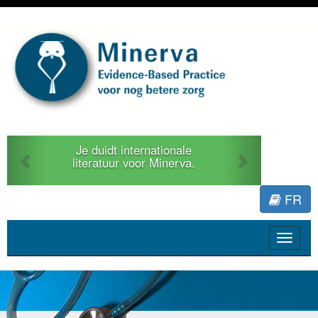
Previous
Next
Je duidt internationale
literatuur voor Minerva.
FR
Toggle
navigat