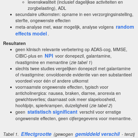
levenskwaliteit (inclusief dagelijkse activiteiten en
zorgbelasting), ADL
secundaire uitkomsten: opname in een verzorgingsinstelling,
sterfte, ongewenste effecten
random
meta-analyse met, waar mogelijk, analyse volgens
effects model
.
Resultaten
geen klinisch relevante verbetering op ADAS-cog, MMSE,
NPI
CIBIC-plus en
voor donepezil, galantamine,
rivastigmine en memantine (
zie tabel
1
)
slechts twee studies vergelijken donepezil met galantamine
of rivastigmine: onvoldoende evidentie van een substantieel
voordeel voor één of andere uitkomst
voornaamste ongewenste effecten, typisch voor
anticholinergica: nausea, braken, diarree, anorexia en
gewichtsverlies; daarnaast ook meer slapeloosheid,
hoofdpijn, spierkrampen, duizeligheid (
zie tabel 2
)
statistisch significant
geen
verschil voor ernstige
ongewenste effecten, geen cijfergegevens voor memantine.
Effectgrootte
gemiddeld verschil
Tabel 1.
(gewogen
- tenzij