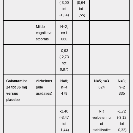
(-3,00
(0,64
tot
tot
-1,34)
1,55)
Milde
N=2;
cognitieve
n=1
stoornis
060
-0,93
(-2,73
tot
0,87)
Galantamine
Alzheimer
N=8;
N=5; n=3
N=3;
24 tot 36 mg
(alle
n=4
624
n=2
versus
gradaties)
479
335
placebo
-2,46
RR
-1,72
(-3,47
verbetering
(-3,12
tot
of
tot
-1,44)
stabilisatie:
-0,33)