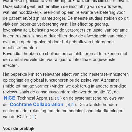
wordt elke significante verbetering ook aanzien als klinisch relevant.
Deze schaal geeft echter alleen de inschatting van de arts weer,
wat niet noodzakelijk neerkomt op een relevante verbetering voor
de patiënt en/of zijn mantelzorger. De meeste studies stelden op dit
vlak een beperkte verbetering vast. Het effect op gedrag,
levenskwaliteit, belasting voor de verzorgers en uitstel van opname
in een rusthuis is nog onduidelijker door de afwezigheid van enige
evaluatie op dat gebied of door het gebruik van heterogene
meetinstrumenten.
Bovendien hebben de cholinesterase-inhibitoren af te rekenen met
een aantal vervelende, vooral gastro-intestinale ongewenste
effecten.
Het beperkte klinisch relevante effect van cholinesterase-inhibitoren
op cognitie en globaal functioneren bij de ziekte van Alzheimer
(milde tot matige vormen) vinden we ook terug in andere grondige
reviews, zoals de consensusconferentie over dementie (2), de
NICE
Technical Appraisal (
3
) en de systematische reviews van
Cochrane Collaboration
de
(
4,5
). Deze laatste houden
echter minder rekening met de methodologische tekortkomingen
van de RCT’s (
1
).
Voor de praktijk