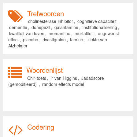
Trefwoorden
cholinesterase-inhibitor
,
cognitieve capaciteit
,
dementie
,
donepezil
,
galantamine
,
institutionalisering
,
kwaliteit van leven
,
memantine
,
mortaliteit
,
ongewenst
effect
,
placebo
,
rivastigmine
,
tacrine
,
ziekte van
Alzheimer
Woordenlijst
Chi²-toets
,
I² van Higgins
,
Jadadscore
(gemodifieerd)
,
random effects model
Codering