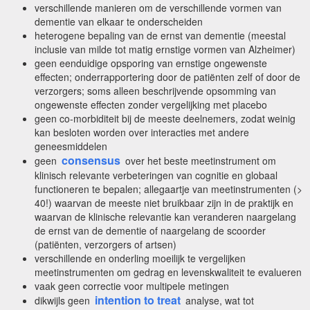
verschillende manieren om de verschillende vormen van
dementie van elkaar te onderscheiden
heterogene bepaling van de ernst van dementie (meestal
inclusie van milde tot matig ernstige vormen van Alzheimer)
geen eenduidige opsporing van ernstige ongewenste
effecten; onderrapportering door de patiënten zelf of door de
verzorgers; soms alleen beschrijvende opsomming van
ongewenste effecten zonder vergelijking met placebo
geen co-morbiditeit bij de meeste deelnemers, zodat weinig
kan besloten worden over interacties met andere
geneesmiddelen
consensus
geen
over het beste meetinstrument om
klinisch relevante verbeteringen van cognitie en globaal
functioneren te bepalen; allegaartje van meetinstrumenten (>
40!) waarvan de meeste niet bruikbaar zijn in de praktijk en
waarvan de klinische relevantie kan veranderen naargelang
de ernst van de dementie of naargelang de scoorder
(patiënten, verzorgers of artsen)
verschillende en onderling moeilijk te vergelijken
meetinstrumenten om gedrag en levenskwaliteit te evalueren
vaak geen correctie voor multipele metingen
intention to treat
dikwijls geen
analyse, wat tot