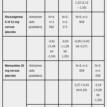
1,22 (1,12
– 1,33)
Rivastigmine
Alzheimer
N=4;
N=3;
N=5; n=1
6 of 12 mg
(alle
n=1
n=1
609
versus
gradaties)
582
171
placebo
-3,91
-0,04
-0,36 (-0,45
(-5,48
(-1,28
tot -0,27)
tot
tot
-2,34)
1,20)
Memantine 20
Alzheimer
N=3; n=1
N=3;
mg versus
(alle
059
n=1
placebo
gradaties)
059
0,27 (-0,43
-3,19
tot 0,10)
(-5,09
tot
-1,29)