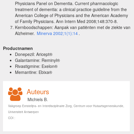
Physicians Panel on Dementia. Current
pharmacologic
treatment of dementia: a clinical practice guideline from the
American College of Physicians and the American Academy
of Family Physicians. Ann Intern Med 2008;148:370-8.
Kernboodschappen: Aanpak van patiënten met de ziekte van
Alzheimer.
Minerva 2002;1(1):14
.
Productnamen
Donepezil: Aricept®
Galantamine: Reminyl®
Rivastigmine: Exelon®
Memantine: Ebixa®
Auteurs
Michiels B.
Vakgroep Eerstelijns- en Interdisciplinaire Zorg, Centrum voor Huisartsgeneeskunde,
Universiteit Antwerpen
COI :