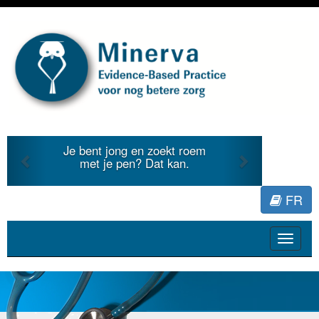
Previous
Next
Je bent jong en zoekt roem
met je pen? Dat kan.
FR
Toggle
navigat