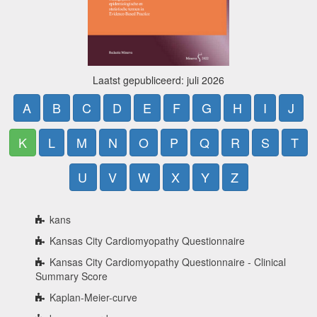
Laatst gepubliceerd: juli 2026
A
B
C
D
E
F
G
H
I
J
K
L
M
N
O
P
Q
R
S
T
U
V
W
X
Y
Z
kans
Kansas City Cardiomyopathy Questionnaire
Kansas City Cardiomyopathy Questionnaire - Clinical
Summary Score
Kaplan-Meier-curve