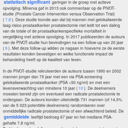
statistisch significant
geringer in de groep met actieve
opvolging. Minerva gaf in 2013 ook commentaar op de PIVOT-
studie (Prostate Cancer Intervention versus Observation Trial)
(
7,8
). Deze studie toonde aan dat bij mannen met gelokaliseerde
laag-risico-prostaatkanker prostatectomie niet leidt tot een daling
van de totale of de prostaatkankerspecifieke mortaliteit in
vergelijking met actieve opvolging. In 2017 publiceerden de auteurs
van de PIVOT-studie hun bevindingen na een follow-up van 20 jaar
(
9
). Met deze follow-up wilden ze nagaan in hoeverre ze de eerste
resultaten konden bevestigen en welke functionele impact de
behandeling heeft op de kwaliteit van leven.
In de PIVOT-studie rekruteerden de auteurs tussen 1990 en 2002
mannen jonger dan 75 jaar met een via PSA-screening
gelokaliseerde prostaatkanker (PSA <50 ng/ml) en met een
levensverwachting van minstens 10 jaar (
10
). De deelnemers
moesten bereid zijn om eventueel een radicale prostatectomie te
ondergaan. De auteurs konden uiteindelijk 731 mannen (of 14,5%
van de 5 023 potentiële deelnemers) randomiseren over
onmiddellijke radicale prostatectomie of een afwachtend beleid. De
gemiddelde
leeftijd bedroeg 67 jaar en het mediane PSA-
gehalte 7,8 ng/ml.