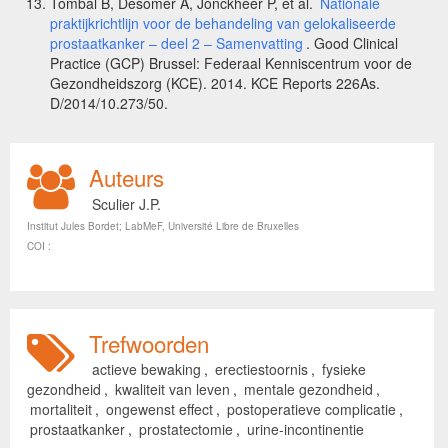
Tombal B, Desomer A, Jonckheer P, et al.
Nationale
praktijkrichtlijn voor de behandeling van gelokaliseerde
prostaatkanker – deel 2 – Samenvatting
. Good Clinical
Practice (GCP) Brussel: Federaal Kenniscentrum voor de
Gezondheidszorg (KCE). 2014. KCE Reports 226As.
D/2014/10.273/50.
Auteurs
Sculier J.P.
Institut Jules Bordet; LabMeF, Université Libre de Bruxelles
COI :
Trefwoorden
actieve bewaking
,
erectiestoornis
,
fysieke
gezondheid
,
kwaliteit van leven
,
mentale gezondheid
,
mortaliteit
,
ongewenst effect
,
postoperatieve complicatie
,
prostaatkanker
,
prostatectomie
,
urine-incontinentie