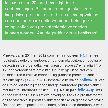
follow-up van 20 jaar bevestigt deze
aanbevelingen. Bij mannen met gelokaliseerde
laag-risico-prostaatkanker blijft actieve opvolging
een aanvaardbare optie waardoor belangrijke
complicaties van prostatectomie vermeden
kunnen worden. Aan de patiënt om te beslissen!
RCT
Minerva gaf in 2011 en 2012 commentaar op een
en een
registratiestudie die aantoonden dat een afwachtende houding bij
gelokaliseerde prostaatkanker (Gleason-score ≤7 en stadia T1 of
T2) een verdedigbare optie kan zijn in vergelijking met een
onmiddellijke curatieve behandeling (radicale prostatectomie of
follow-up
radiotherapie) (
1-4
). In 2017 besprak Minerva de
van
de ProtecT-studie bij mannen met gelokaliseerde prostaatkanker
follow-up
met laag tot intermediair risico (
5,6
). Na 10 jaar
was
er geen verschil tussen actieve opvolging, radicale prostatectomie
en radiotherapie in prostaatkankerspecifieke en globale overleving.
De negatieve impact op de urinaire, seksuele en darmfunctie was