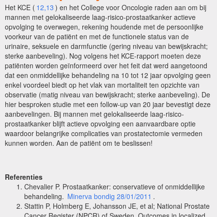
Het KCE (
12,13
) en het College voor Oncologie raden aan om bij
mannen met gelokaliseerde laag-risico-prostaatkanker actieve
opvolging te overwegen, rekening houdende met de persoonlijke
voorkeur van de patiënt en met de functionele status van de
urinaire, seksuele en darmfunctie (gering niveau van bewijskracht;
sterke aanbeveling). Nog volgens het KCE-rapport moeten deze
patiënten worden geïnformeerd over het feit dat werd aangetoond
dat een onmiddellijke behandeling na 10 tot 12 jaar opvolging geen
enkel voordeel biedt op het vlak van mortaliteit ten opzichte van
observatie (matig niveau van bewijskracht; sterke aanbeveling). De
hier besproken studie met een follow-up van 20 jaar bevestigt deze
aanbevelingen. Bij mannen met gelokaliseerde laag-risico-
prostaatkanker blijft actieve opvolging een aanvaardbare optie
waardoor belangrijke complicaties van prostatectomie vermeden
kunnen worden. Aan de patiënt om te beslissen!
Referenties
Chevalier P. Prostaatkanker: conservatieve of onmiddellijke
behandeling.
Minerva bondig 28/01/2011
.
Stattin P, Holmberg E, Johansson JE, et al; National Prostate
Cancer Register (NPCR) of Sweden. Outcomes in localized