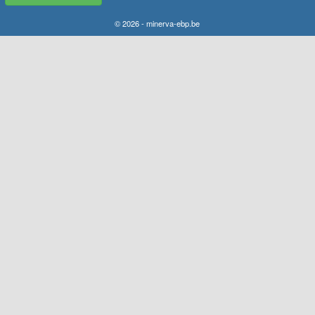
© 2026 - minerva-ebp.be