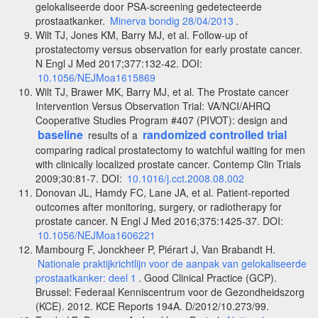
gelokaliseerde door PSA-screening gedetecteerde
prostaatkanker.
Minerva bondig 28/04/2013
.
Wilt TJ, Jones KM, Barry MJ, et al. Follow-up of
prostatectomy versus observation for early prostate cancer.
N Engl J Med 2017;377:132-42. DOI:
10.1056/NEJMoa1615869
Wilt TJ, Brawer MK, Barry MJ, et al. The Prostate cancer
Intervention Versus Observation Trial: VA/NCI/AHRQ
Cooperative Studies Program #407 (PIVOT): design and
baseline
randomized controlled trial
results of a
comparing radical prostatectomy to watchful waiting for men
with clinically localized prostate cancer. Contemp Clin Trials
2009;30:81-7. DOI:
10.1016/j.cct.2008.08.002
Donovan JL, Hamdy FC, Lane JA, et al. Patient-reported
outcomes after monitoring, surgery, or radiotherapy for
prostate cancer. N Engl J Med 2016;375:1425-37. DOI:
10.1056/NEJMoa1606221
Mambourg F, Jonckheer P, Piérart J, Van Brabandt H.
Nationale praktijkrichtlijn voor de aanpak van gelokaliseerde
prostaatkanker: deel 1
. Good Clinical Practice (GCP).
Brussel: Federaal Kenniscentrum voor de Gezondheidszorg
(KCE). 2012. KCE Reports 194A. D/2012/10.273/99.