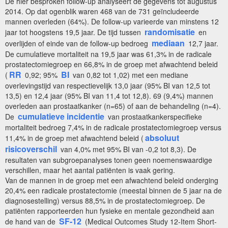
De hier besproken follow-up analyseert de gegevens tot augustus
2014. Op dat ogenblik waren 468 van de 731 geïncludeerde
mannen overleden (64%). De follow-up varieerde van minstens 12
randomisatie
jaar tot hoogstens 19,5 jaar. De tijd tussen
en
mediaan
overlijden of einde van de follow-up bedroeg
12,7 jaar.
De cumulatieve mortaliteit na 19,5 jaar was 61,3% in de radicale
prostatectomiegroep en 66,8% in de groep met afwachtend beleid
RR
BI
(
0,92; 95%
van 0,82 tot 1,02) met een mediane
overlevingstijd van respectievelijk 13,0 jaar (95% BI van 12,5 tot
13,5) en 12,4 jaar (95% BI van 11,4 tot 12,8). 69 (9,4%) mannen
overleden aan prostaatkanker (n=65) of aan de behandeling (n=4).
cumulatieve incidentie
De
van prostaatkankerspecifieke
mortaliteit bedroeg 7,4% in de radicale prostatectomiegroep versus
absoluut
11,4% in de groep met afwachtend beleid (
risicoverschil
van 4,0% met 95% BI van -0,2 tot 8,3). De
resultaten van subgroepanalyses tonen geen noemenswaardige
verschillen, maar het aantal patiënten is vaak gering.
Van de mannen in de groep met een afwachtend beleid onderging
20,4% een radicale prostatectomie (meestal binnen de 5 jaar na de
diagnosestelling) versus 88,5% in de prostatectomiegroep. De
patiënten rapporteerden hun fysieke en mentale gezondheid aan
SF-12
de hand van de
(Medical Outcomes Study 12-Item Short-