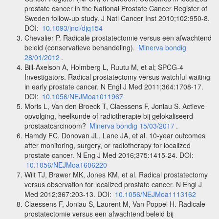
prostate cancer in the National Prostate Cancer Register of
Sweden follow-up study. J Natl Cancer Inst 2010;102:950-8.
DOI:
10.1093/jnci/djq154
Chevalier P. Radicale prostatectomie versus een afwachtend
beleid (conservatieve behandeling).
Minerva bondig
28/01/2012
.
Bill-Axelson A, Holmberg L, Ruutu M, et al; SPCG-4
Investigators. Radical prostatectomy versus watchful waiting
in early prostate cancer. N Engl J Med 2011;364:1708-17.
DOI:
10.1056/NEJMoa1011967
Moris L, Van den Broeck T, Claessens F, Joniau S. Actieve
opvolging, heelkunde of radiotherapie bij gelokaliseerd
prostaatcarcinoom?
Minerva bondig 15/03/2017
.
Hamdy FC, Donovan JL, Lane JA, et al. 10-year outcomes
after monitoring, surgery, or radiotherapy for localized
prostate cancer. N Eng J Med 2016;375:1415-24. DOI:
10.1056/NEJMoa1606220
Wilt TJ, Brawer MK, Jones KM, et al. Radical prostatectomy
versus observation for localized prostate cancer. N Engl J
Med 2012;367:203-13. DOI:
10.1056/NEJMoa1113162
Claessens F, Joniau S, Laurent M, Van Poppel H. Radicale
prostatectomie versus een afwachtend beleid bij