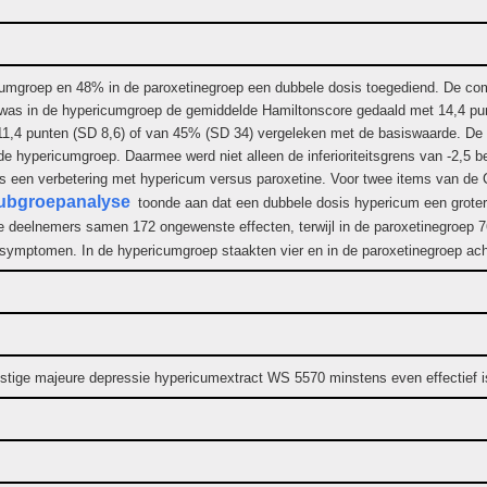
mgroep en 48% in de paroxetinegroep een dubbele dosis toegediend. De comp
was in de hypericumgroep de gemiddelde Hamiltonscore gedaald met 14,4 pun
11,4 punten (SD 8,6) of van 45% (SD 34) vergeleken met de basiswaarde. De
 hypericumgroep. Daarmee werd niet alleen de inferioriteitsgrens van -2,5 be
een verbetering met hypericum versus paroxetine. Voor twee items van de CGI
ubgroepanalyse
toonde aan dat een dubbele dosis hypericum een grotere
de deelnemers samen 172 ongewenste effecten, terwijl in de paroxetinegroep
he symptomen. In de hypericumgroep staakten vier en in de paroxetinegroep a
rnstige majeure depressie hypericumextract WS 5570 minstens even effectief i