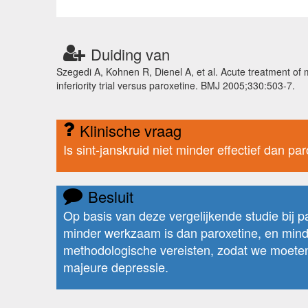
Duiding van
Szegedi A, Kohnen R, Dienel A, et al. Acute treatment of
inferiority trial versus paroxetine. BMJ 2005;330:503-7.
Klinische vraag
Is sint-janskruid niet minder effectief dan p
Besluit
Op basis van deze vergelijkende studie bij p
minder werkzaam is dan paroxetine, en minder
methodologische vereisten, zodat we moeten 
majeure depressie.