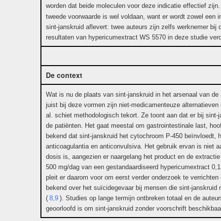
worden dat beide moleculen voor deze indicatie effectief zijn.
tweede voorwaarde is wel voldaan, want er wordt zowel een int
sint-janskruid aflevert: twee auteurs zijn zelfs werknemer bij
resultaten van hypericumextract WS 5570 in deze studie verd
De context
Wat is nu de plaats van sint-janskruid in het arsenaal van 
juist bij deze vormen zijn niet-medicamenteuze alternatieve
al. schiet methodologisch tekort. Ze toont aan dat er bij sin
de patiënten. Het gaat meestal om gastrointestinale last, hoo
bekend dat sint-janskruid het cytochroom P-450 beïnvloedt, 
anticoagulantia en anticonvulsiva. Het gebruik ervan is nie
dosis is, aangezien er naargelang het product en de extracti
500 mg/dag van een gestandaardiseerd hypericumextract 0,12
pleit er daarom voor om eerst verder onderzoek te verrichte
bekend over het suïcidegevaar bij mensen die sint-janskruid n
(
8,9
). Studies op lange termijn ontbreken totaal en de auteu
geoorloofd is om sint-janskruid zonder voorschrift beschikbaar