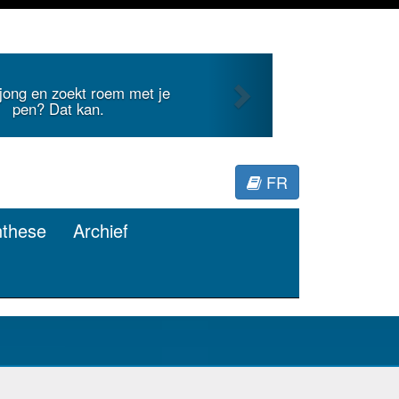
Next
t internationale literatuur voor
Minerva.
FR
nthese
Archief