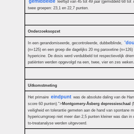
gemiddelde
leeftijd van 45 tot 49 jaar (gemiddeld 68 t
twee groepen: 23,1 en 22,7 punten.
Onderzoeksopzet
'do
In een gerandomiseerde, gecontroleerde, dubbelblinde,
(n=125) en een groep die dagelijks 20 mg paroxetine (n=126
hypericine. De dosis werd verdubbeld tot respectievelijk d
patiënten werden opgevolgd na een, twee, vier en zes weken
Uitkomstmeting
eindpunt
Het primaire
was de absolute daling van de Ham
score 60 punten).">
Montgomery-Åsberg depressieschaal
(
veiligheid en tolerantie gemeten aan de hand van spontane me
hypericumgroep niet meer dan 2,5 punten kleiner was dan in 
to-treatanalyse werden uitgevoerd.