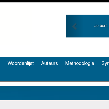
Previous
ong en zoekt roem met je
Je duid
pen? Dat kan.
t
Woordenlijst
Auteurs
Methodologie
Sy