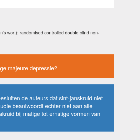
n’s wort): randomised controlled double blind non-
stige majeure depressie?
sluiten de auteurs dat sint-janskruid niet
udie beantwoordt echter niet aan alle
kruid bij matige tot ernstige vormen van