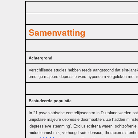
Samenvatting
Achtergrond
Verschillende studies hebben reeds aangetoond dat sint-jansk
ernstige majeure depressie werd hypericum vergeleken met 
Bestudeerde populatie
In 21 psychiatrische eerstelijnscentra in Duitsland werden pa
unipolaire majeure depressie doormaakten. Ze hadden minst
‘depressieve stemming’. Exclusiecriteria waren: schizofrenie
middelenmisbruik, verhoogd suïciderisico, therapieresistent