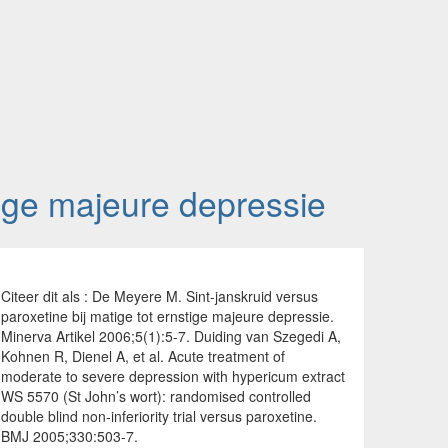
stige majeure depressie
Citeer dit als : De Meyere M. Sint-janskruid versus
paroxetine bij matige tot ernstige majeure depressie.
Minerva Artikel 2006;5(1):5-7. Duiding van Szegedi A,
Kohnen R, Dienel A, et al. Acute treatment of
moderate to severe depression with hypericum extract
WS 5570 (St John’s wort): randomised controlled
double blind non-inferiority trial versus paroxetine.
BMJ 2005;330:503-7.