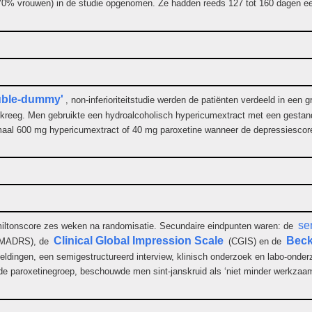
ot 70% vrouwen) in de studie opgenomen. Ze hadden reeds 127 tot 160 dagen e
uble-dummy'
, non-inferioriteitstudie werden de patiënten verdeeld in ee
) kreeg. Men gebruikte een hydroalcoholisch hypericumextract met een gesta
riemaal 600 mg hypericumextract of 40 mg paroxetine wanneer de depressiesc
.
se
iltonscore zes weken na randomisatie. Secundaire eindpunten waren: de
Clinical Global Impression Scale
Beck
MADRS), de
(CGIS) en de
ldingen, een semigestructureerd interview, klinisch onderzoek en labo-onder
de paroxetinegroep, beschouwde men sint-janskruid als ‘niet minder werkzaa