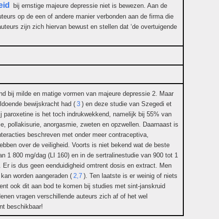
eid
bij ernstige majeure depressie niet is bewezen. Aan de
 auteurs op de een of andere manier verbonden aan de firma die
auteurs zijn zich hiervan bewust en stellen dat ‘de overtuigende
nd bij milde en matige vormen van majeure depressie 2. Maar
oldoende bewijskracht had (
3
) en deze studie van Szegedi et
bij paroxetine is het toch indrukwekkend, namelijk bij 55% van
tie, pollakisurie, anorgasmie, zweten en opzwellen. Daarnaast is
nteracties beschreven met onder meer contraceptiva,
bben over de veiligheid. Voorts is niet bekend wat de beste
n 1 800 mg/dag (LI 160) en in de sertralinestudie van 900 tot 1
Er is dus geen eenduidigheid omtrent dosis en extract. Men
t kan worden aangeraden (
2,7
). Ten laatste is er weinig of niets
ent ook dit aan bod te komen bij studies met sint-janskruid
denen vragen verschillende auteurs zich af of het wel
nt beschikbaar!