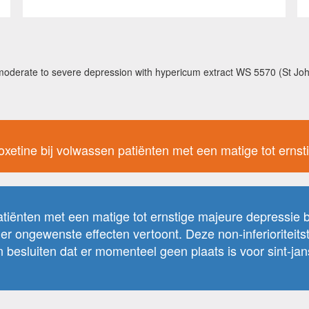
 moderate to severe depression with hypericum extract WS 5570 (St Joh
aroxetine bij volwassen patiënten met een matige tot ern
atiënten met een matige tot ernstige majeure depressie be
 ongewenste effecten vertoont. Deze non-inferioriteitst
besluiten dat er momenteel geen plaats is voor sint-jans