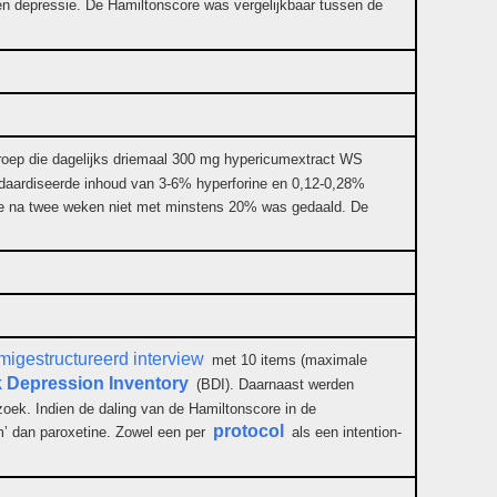
en depressie. De Hamiltonscore was vergelijkbaar tussen de
n groep die dagelijks driemaal 300 mg hypericumextract WS
ndaardiseerde inhoud van 3-6% hyperforine en 0,12-0,28%
ore na twee weken niet met minstens 20% was gedaald. De
migestructureerd interview
met 10 items (maximale
 Depression Inventory
(BDI). Daarnaast werden
zoek. Indien de daling van de Hamiltonscore in de
protocol
m’ dan paroxetine. Zowel een per
als een intention-