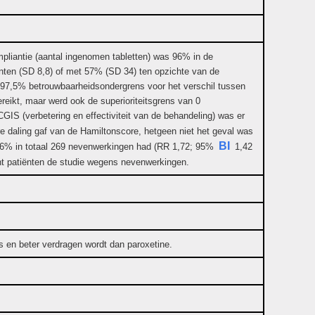
liantie (aantal ingenomen tabletten) was 96% in de
ten (SD 8,8) of met 57% (SD 34) ten opzichte van de
 97,5% betrouwbaarheidsondergrens voor het verschil tussen
reikt, maar werd ook de superioriteitsgrens van 0
S (verbetering en effectiviteit van de behandeling) was er
 daling gaf van de Hamiltonscore, hetgeen niet het geval was
BI
 76% in totaal 269 nevenwerkingen had (RR 1,72; 95%
1,42
cht patiënten de studie wegens nevenwerkingen.
s en beter verdragen wordt dan paroxetine.