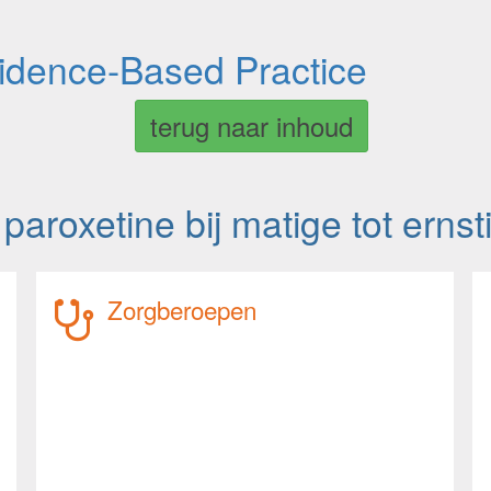
vidence-Based Practice
terug naar inhoud
 paroxetine bij matige tot ern
Zorgberoepen