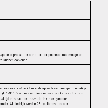
jeure depressie. In een studie bij patiënten met matige tot
t te kunnen aantonen.
ar een eerste of recidiverende episode van matige tot ernstige
l
(HAMD-17) waaronder minstens twee punten voor het item
taal lijden, acuut posttraumatisch stresssyndroom,
tudie. Uiteindelijk werden 251 patiënten met een