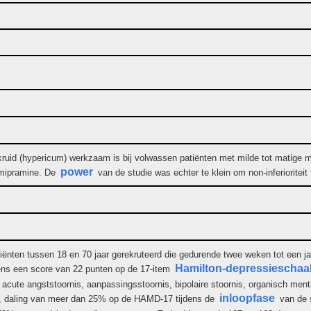
ruid (hypericum) werkzaam is bij volwassen patiënten met milde tot matige ma
power
imipramine. De
van de studie was echter te klein om non-inferioritei
tiënten tussen 18 en 70 jaar gerekruteerd die gedurende twee weken tot een ja
Hamilton-depressieschaa
ens een score van 22 punten op de 17-item
, acute angststoornis, aanpassingsstoornis, bipolaire stoornis, organisch men
inloopfase
ie, daling van meer dan 25% op de HAMD-17 tijdens de
van de s