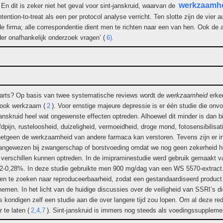
werkzaamh
 En dit is zeker niet het geval voor sint-janskruid, waarvan de
ention-to-treat als een per protocol analyse verricht. Ten slotte zijn de vier
 de firma; alle correspondentie dient men te richten naar een van hen. Ook de 
er onafhankelijk onderzoek vragen’ (
6).
de arts? Op basis van twee systematische reviews wordt de
werkzaamheid
erke
n ook werkzaam (
2
). Voor ernstige majeure depressie is er één studie die onv
t-janskruid heel wat ongewenste effecten optreden. Alhoewel dit minder is dan 
fdpijn, rusteloosheid, duizeligheid, vermoeidheid, droge mond, fotosensibilisa
hetgeen de werkzaamheid van andere farmaca kan verstoren. Tevens zijn er i
t aangewezen bij zwangerschap of borstvoeding omdat we nog geen zekerheid he
e verschillen kunnen optreden. In de imipraminestudie werd gebruik gemaakt va
-0,28%. In deze studie gebruikte men 900 mg/dag van een WS 5570-extract. 
n en te zoeken naar reproduceerbaarheid, zodat een gestandaardiseerd produc
emen. In het licht van de huidige discussies over de veiligheid van SSRI’s di
rs kondigen zelf een studie aan die over langere tijd zou lopen. Om al deze re
 te laten (
2,4,7
). Sint-janskruid is immers nog steeds als voedingssuppleme