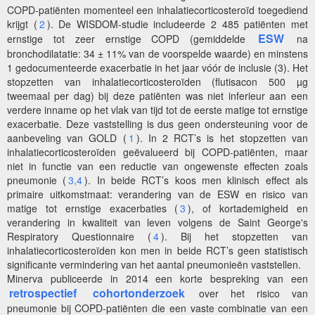
COPD-patiënten momenteel een inhalatiecorticosteroïd toegediend
krijgt (
2
). De WISDOM-studie includeerde 2 485 patiënten met
ESW
ernstige tot zeer ernstige COPD (gemiddelde
na
bronchodilatatie: 34 ± 11% van de voorspelde waarde) en minstens
1 gedocumenteerde exacerbatie in het jaar vóór de inclusie (3). Het
stopzetten van inhalatiecorticosteroïden (flutisacon 500 µg
tweemaal per dag) bij deze patiënten was niet inferieur aan een
verdere inname op het vlak van tijd tot de eerste matige tot ernstige
exacerbatie. Deze vaststelling is dus geen ondersteuning voor de
aanbeveling van GOLD (
1
). In 2 RCT’s is het stopzetten van
inhalatiecorticosteroïden geëvalueerd bij COPD-patiënten, maar
niet in functie van een reductie van ongewenste effecten zoals
pneumonie (
3,4
). In beide RCT’s koos men klinisch effect als
primaire uitkomstmaat: verandering van de ESW en risico van
matige tot ernstige exacerbaties (
3
), of kortademigheid en
verandering in kwaliteit van leven volgens de Saint George's
Respiratory Questionnaire (
4
). Bij het stopzetten van
inhalatiecorticosteroïden kon men in beide RCT’s geen statistisch
significante vermindering van het aantal pneumonieën vaststellen.
Minerva publiceerde in 2014 een korte bespreking van een
retrospectief
cohortonderzoek
over het risico van
pneumonie bij COPD-patiënten die een vaste combinatie van een