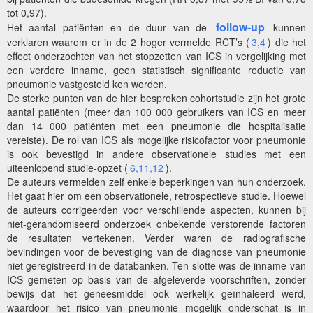
tot 0,97).
follow-up
Het aantal patiënten en de duur van de
kunnen
verklaren waarom er in de 2 hoger vermelde RCT’s (
3,4
) die het
effect onderzochten van het stopzetten van ICS in vergelijking met
een verdere inname, geen statistisch significante reductie van
pneumonie vastgesteld kon worden.
De sterke punten van de hier besproken cohortstudie zijn het grote
aantal patiënten (meer dan 100 000 gebruikers van ICS en meer
dan 14 000 patiënten met een pneumonie die hospitalisatie
vereiste). De rol van ICS als mogelijke risicofactor voor pneumonie
is ook bevestigd in andere observationele studies met een
uiteenlopend studie-opzet (
6,11,12
).
De auteurs vermelden zelf enkele beperkingen van hun onderzoek.
Het gaat hier om een observationele, retrospectieve studie. Hoewel
de auteurs corrigeerden voor verschillende aspecten, kunnen bij
niet-gerandomiseerd onderzoek onbekende verstorende factoren
de resultaten vertekenen. Verder waren de radiografische
bevindingen voor de bevestiging van de diagnose van pneumonie
niet geregistreerd in de databanken. Ten slotte was de inname van
ICS gemeten op basis van de afgeleverde voorschriften, zonder
bewijs dat het geneesmiddel ook werkelijk geïnhaleerd werd,
waardoor het risico van pneumonie mogelijk onderschat is in