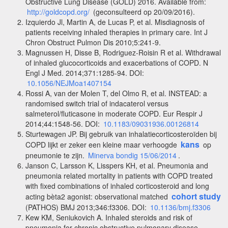
Obstructive Lung Disease (GOLD) 2016. Available from:
http://goldcopd.org/
(geconsulteerd op 20/09/2016).
Izquierdo Jl, Martin A, de Lucas P, et al. Misdiagnosis of
patients receiving inhaled therapies in primary care. Int J
Chron Obstruct Pulmon Dis 2010;5:241-9.
Magnussen H, Disse B, Rodriguez-Roisin R et al. Withdrawal
of inhaled glucocorticoids and exacerbations of COPD. N
Engl J Med. 2014;371:1285-94. DOI:
10.1056/NEJMoa1407154
Rossi A, van der Molen T, del Olmo R, et al. INSTEAD: a
randomised switch trial of indacaterol versus
salmeterol/fluticasone in moderate COPD. Eur Respir J
2014;44:1548-56. DOI:
10.1183/09031936.00126814
Sturtewagen JP. Bij gebruik van inhalatiecorticosteroïden bij
kans
COPD lijkt er zeker een kleine maar verhoogde
op
pneumonie te zijn.
Minerva bondig 15/06/2014
.
Janson C, Larsson K, Lisspers KH, et al. Pneumonia and
pneumonia related mortality in patients with COPD treated
with fixed combinations of inhaled corticosteroid and long
cohort study
acting bèta2 agonist: observational matched
(PATHOS) BMJ 2013;346:f3306. DOI:
10.1136/bmj.f3306
Kew KM, Seniukovich A. Inhaled steroids and risk of
pneumonia for chronic obstructive pulmonary disease.