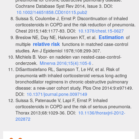
Cochrane Database Syst Rev 2014, Issue 3. DOI:
10.1002/14651858.CD010115.pub2
Suissa S, Coulombe J, Ernst P. Discontinuation of inhaled
corticosteroids in COPD and the risk reduction of pneumonia.
Chest 2015;148:1177-83. DOI:
10.1378/chest.15-0627
Estimation
Breslow NE, Day NE, Halvorsen KT, et al.
of
relative risk
multiple
functions in matched case-control
studies. Am J Epidemiol 1978;108:299-307.
Michiels B. Voor- en nadelen van nested-case-control-
onderzoek.
Minerva 2016;15(4):105-6
.
DiSanttostefano RL, Sampson T, Le HV, et al. Risk of
pneumonia with inhaled corticosteroid versus long-acting
bronchodilator regimens in chronic obstructive pulmonary
disease: a new-user cohort study. Plos One 2014:9:e97149.
DOI:
10.1371/journal.pone.0097149
Suissa S, Patenaude V, Lapi F, Ernst P. Inhaled
corticosteroids in COPD and the risk of serious pneumonia.
Thorax 2013;68:1029-36. DOI:
10.1136/thoraxjnl-2012-
202872