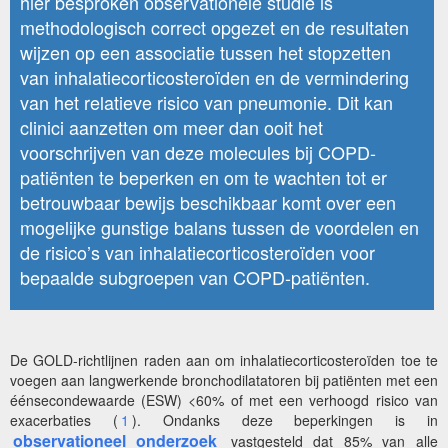
hier besproken observationele studie is
methodologisch correct opgezet en de resultaten
wijzen op een associatie tussen het stopzetten
van inhalatiecorticosteroïden en de vermindering
van het relatieve risico van pneumonie. Dit kan
clinici aanzetten om meer dan ooit het
voorschrijven van deze molecules bij COPD-
patiënten te beperken en om te wachten tot er
betrouwbaar bewijs beschikbaar komt over een
mogelijke gunstige balans tussen de voordelen en
de risico’s van inhalatiecorticosteroïden voor
bepaalde subgroepen van COPD-patiënten.
De GOLD-richtlijnen raden aan om inhalatiecorticosteroïden toe te
voegen aan langwerkende bronchodilatatoren bij patiënten met een
éénsecondewaarde (ESW) <60% of met een verhoogd risico van
exacerbaties (
1
). Ondanks deze beperkingen is in
observationeel onderzoek
vastgesteld dat 85% van alle