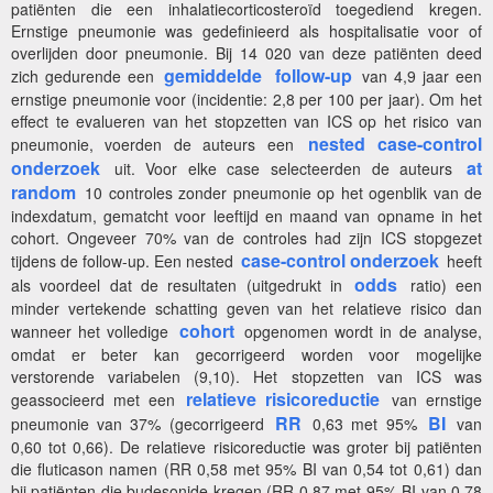
patiënten die een inhalatiecorticosteroïd toegediend kregen.
Ernstige pneumonie was gedefinieerd als hospitalisatie voor of
overlijden door pneumonie. Bij 14 020 van deze patiënten deed
gemiddelde
follow-up
zich gedurende een
van 4,9 jaar een
ernstige pneumonie voor (incidentie: 2,8 per 100 per jaar). Om het
effect te evalueren van het stopzetten van ICS op het risico van
nested case-control
pneumonie, voerden de auteurs een
onderzoek
at
uit. Voor elke case selecteerden de auteurs
random
10 controles zonder pneumonie op het ogenblik van de
indexdatum, gematcht voor leeftijd en maand van opname in het
cohort. Ongeveer 70% van de controles had zijn ICS stopgezet
case-control onderzoek
tijdens de follow-up. Een nested
heeft
odds
als voordeel dat de resultaten (uitgedrukt in
ratio) een
minder vertekende schatting geven van het relatieve risico dan
cohort
wanneer het volledige
opgenomen wordt in de analyse,
omdat er beter kan gecorrigeerd worden voor mogelijke
verstorende variabelen (9,10). Het stopzetten van ICS was
relatieve risicoreductie
geassocieerd met een
van ernstige
RR
BI
pneumonie van 37% (gecorrigeerd
0,63 met 95%
van
0,60 tot 0,66). De relatieve risicoreductie was groter bij patiënten
die fluticason namen (RR 0,58 met 95% BI van 0,54 tot 0,61) dan
bij patiënten die budesonide kregen (RR 0,87 met 95% BI van 0,78