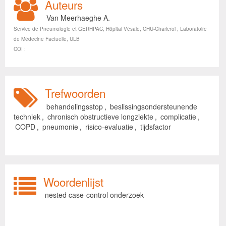
Auteurs
Van Meerhaeghe A.
Service de Pneumologie et GERHPAC, Hôpital Vésale, CHU-Charleroi ; Laboratoire
de Médecine Factuelle, ULB
COI :
Trefwoorden
behandelingsstop
,
beslissingsondersteunende
techniek
,
chronisch obstructieve longziekte
,
complicatie
,
COPD
,
pneumonie
,
risico-evaluatie
,
tijdsfactor
Woordenlijst
nested case-control onderzoek