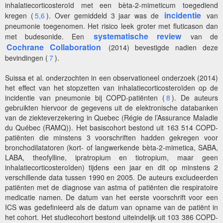
inhalatiecorticosteroïd met een bèta-2-mimeticum toegediend
incidentie
kregen (
5,6
). Over gemiddeld 3 jaar was de
van
pneumonie toegenomen. Het risico leek groter met fluticason dan
systematische review
met budesonide. Een
van de
Cochrane Collaboration
(2014) bevestigde nadien deze
bevindingen (
7
).
Suissa et al. onderzochten in een observationeel onderzoek (2014)
het effect van het stopzetten van inhalatiecorticosteroïden op de
incidentie van pneumonie bij COPD-patiënten (
8
). De auteurs
gebruikten hiervoor de gegevens uit de elektronische databanken
van de ziekteverzekering in Quebec (
Régie de l’Assurance Maladie
du Québec (RAMQ)). Het basiscohort bestond uit 163 514 COPD-
patiënten die minstens 3 voorschriften hadden gekregen voor
bronchodilatatoren (kort- of langwerkende bèta-2-mimetica,
SABA,
LABA, theofylline, ipratropium en tiotropium, maar geen
inhalatiecorticosteroïden) tijdens een jaar en dit op minstens 2
verschillende data tussen 1990 en 2005. De auteurs excludeerden
patiënten met de diagnose van astma of patiënten die respiratoire
medicatie namen. De datum van het eerste voorschrift voor een
ICS was gedefinieerd als de datum van opname van de patiënt in
het cohort. Het studiecohort bestond uiteindelijk uit 103 386 COPD-