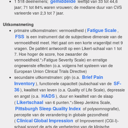
gemiddelde
1 518 deelnemers;
leeftijd van 33 tot 44,6
jaar; 71 tot 84% waren vrouwen; de mediane duur van CVS
varieerde van 2,3 tot 7 jaar.
Uitkomstmeting
Fatigue Scale
primaire uitkomstmaten: vermoeidheid (
,
FSS
is een instrument dat de subjectieve dimensie van de
vermoeidheid meet. Het gaat om een korte vragenlijst met 9
vragen. De patiënt antwoordt op een Likert-schaal van 1 tot
7. Hoe hoger de score, hoe zwaarder de
vermoeidheid.">Fatigue Severity Scale) en ernstige
ongewenste effecten (o.a. volgens het systeem van de
European Union Clinical Trials Directive)
Brief Pain
secundaire uitkomstmaten: pijn (o.a.
Inventory
SF-
), functionele capaciteit (subschaal van de
36
), kwaliteit van leven (o.a. Quality of Life Scale), depressie
HADS
en angst (o.a.
), duur en kwaliteit van de slaap
Likertschaal
(
van 6 punten.">Sleep Jenkins Scale,
Pittsburgh Sleep Quality Index
of polysomnografie),
perceptie van de verandering in globale gezondheid
Clinical Global Impression
(
of Improvement (CGI-I)-
schaal scoort de arts de verbetering van de klinische