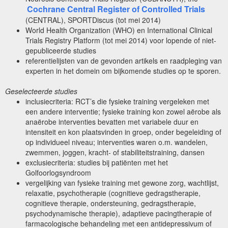
Cochrane Central Register of Controlled Trials
(CENTRAL), SPORTDiscus (tot mei 2014)
World Health Organization (WHO) en International Clinical
Trials Registry Platform (tot mei 2014) voor lopende of niet-
gepubliceerde studies
referentielijsten van de gevonden artikels en raadpleging van
experten in het domein om bijkomende studies op te sporen.
Geselecteerde studies
inclusiecriteria: RCT’s die fysieke training vergeleken met
een andere interventie; fysieke training kon zowel aërobe als
anaërobe interventies bevatten met variabele duur en
intensiteit en kon plaatsvinden in groep, onder begeleiding of
op individueel niveau; interventies waren o.m. wandelen,
zwemmen, joggen, kracht- of stabiliteitstraining, dansen
exclusiecriteria: studies bij patiënten met het
Golfoorlogsyndroom
vergelijking van fysieke training met gewone zorg, wachtlijst,
relaxatie, psychotherapie (cognitieve gedragstherapie,
cognitieve therapie, ondersteuning, gedragstherapie,
psychodynamische therapie), adaptieve pacingtherapie of
farmacologische behandeling met een antidepressivum of