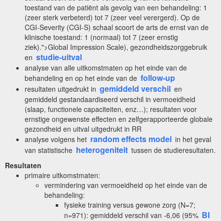
toestand van de patiënt als gevolg van een behandeling: 1
(zeer sterk verbeterd) tot 7 (zeer veel verergerd). Op de
CGI-Severity (CGI-S) schaal scoort de arts de ernst van de
klinische toestand: 1 (normaal) tot 7 (zeer ernstig
ziek).">Global Impression Scale), gezondheidszorggebruik
studie-uitval
en
analyse van alle uitkomstmaten op het einde van de
follow-up
behandeling en op het einde van de
gemiddeld verschil
resultaten uitgedrukt in
en
gemiddeld gestandaardiseerd verschil in vermoeidheid
(slaap, functionele capaciteiten, enz…); resultaten voor
ernstige ongewenste effecten en zelfgerapporteerde globale
gezondheid en uitval uitgedrukt in RR
random effects model
analyse volgens het
in het geval
heterogeniteit
van statistische
tussen de studieresultaten.
Resultaten
primaire uitkomstmaten:
vermindering van vermoeidheid op het einde van de
behandeling:
fysieke training versus gewone zorg (N=7;
BI
n=971): gemiddeld verschil van -6,06 (95%