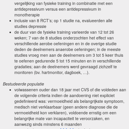
vergelijking van fysieke training in combinatie met een
antidepressivum versus een antidepressivum in
monotherapie
inclusie van 8 RCT’s; op 1 studie na, evalueerden alle
studies depressie
de duur van de fysieke training varieerde van 12 tot 26
weken; 7 van de 8 studies onderzochten het effect van
verschillende aerobe oefeningen en in de overige studie
deden de deelnemers anaerobe oefeningen; in de meeste
studies vroeg men aan de deelnemers om 3 tot 5 keer thuis
te oefenen gedurende 5 tot 15 minuten en in verschillende
gradaties; aan de deelnemers werd gevraagd zichzelf te
monitoren (bv. hartmonitor, dagboek, …).
Bestudeerde populatie
volwassenen ouder dan 18 jaar met CVS of die voldeden aan
de volgende criteria indien de aandoening niet expliciet
gedefinieerd was: vermoeidheid als belangrijkste symptoom,
medisch niet verklaarbaar (geen andere diagnose die de
vermoeidheid kon verklaren), voldoende ernstig om een
belangrijke mate van incapaciteit te veroorzaken, en
aanwezig sinds minstens 6 maanden