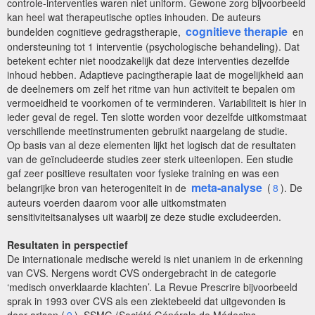
controle-interventies waren niet uniform. Gewone zorg bijvoorbeeld
kan heel wat therapeutische opties inhouden. De auteurs
cognitieve therapie
bundelden cognitieve gedragstherapie,
en
ondersteuning tot 1 interventie (psychologische behandeling). Dat
betekent echter niet noodzakelijk dat deze interventies dezelfde
inhoud hebben. Adaptieve pacingtherapie laat de mogelijkheid aan
de deelnemers om zelf het ritme van hun activiteit te bepalen om
vermoeidheid te voorkomen of te verminderen. Variabiliteit is hier in
ieder geval de regel. Ten slotte worden voor dezelfde uitkomstmaat
verschillende meetinstrumenten gebruikt naargelang de studie.
Op basis van al deze elementen lijkt het logisch dat de resultaten
van de geïncludeerde studies zeer sterk uiteenlopen. Een studie
gaf zeer positieve resultaten voor fysieke training en was een
meta-analyse
belangrijke bron van heterogeniteit in de
(
8
). De
auteurs voerden daarom voor alle uitkomstmaten
sensitiviteitsanalyses uit waarbij ze deze studie excludeerden.
Resultaten in perspectief
De internationale medische wereld is niet unaniem in de erkenning
van CVS. Nergens wordt CVS ondergebracht in de categorie
‘medisch onverklaarde klachten’. La Revue Prescrire bijvoorbeeld
sprak in 1993 over CVS als een ziektebeeld dat uitgevonden is