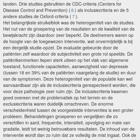
landen. Drie studies gebruikten de CDC-criteria (Centers for
Disease Control and Prevention) (
6
) als inclusiecriteria en de 5
andere studies de Oxford-criteria (
7
).
Het belangrijkste struikelblok was de heterogeniteit van de studies.
Het nut van de groepering van de resultaten en de kwaliteit van de
bewijskracht zijn daardoor zeer beperkt. De deelnemers waren op
de hoogte van de toegewezen interventie, wat onvermijdelijk is bij
een dergelijk studie-opzet. De evaluatie gebeurde door de
patiënten zelf waardoor de subjectiviteit een grote rol speelde. De
patiëntkenmerken liepen sterk uiteen op het vlak van algemene
toestand, functionele capaciteiten, aanwezigheid van depressie
(tussen 18 en 39% van de patiënten naargelang de studie) en duur
van de symptomen. Deze heterogeniteit van de populatie kan wel
aanvaardbaar zijn als de inclusiecriteria gerespecteerd worden, die
voor deze pathologie zeer ruim zijn. De inclusiecriteria kwamen
goed overeen met de problematiek op het terrein en de
exclusiecriteria waren duidelijk omschreven. De enorme
verscheidenheid tussen de voorgestelde interventies is een groter
probleem. Behandelingen groeperen en vergelijken die zo
verschillen in aard, frequentie, intensiteit, opvolging en mate van
gradatie, leidt tot weinig betrouwbare resultaten. De inhoud van de
interventie wordt dan zo ruim dat ze volledig de mist ingaat. Ook de