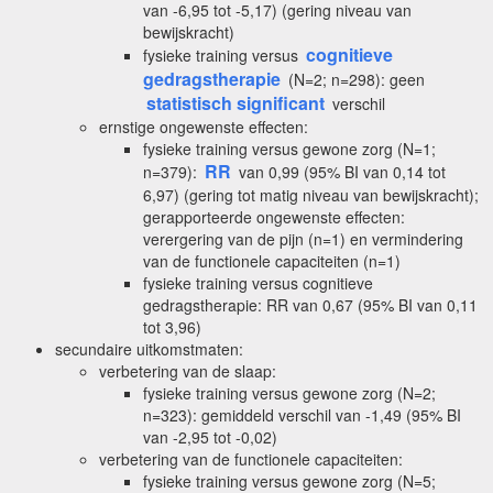
van -6,95 tot -5,17) (gering niveau van
bewijskracht)
cognitieve
fysieke training versus
gedragstherapie
(N=2; n=298): geen
statistisch significant
verschil
ernstige ongewenste effecten:
fysieke training versus gewone zorg (N=1;
RR
n=379):
van 0,99 (95% BI van 0,14 tot
6,97) (gering tot matig niveau van bewijskracht);
gerapporteerde ongewenste effecten:
verergering van de pijn (n=1) en vermindering
van de functionele capaciteiten (n=1)
fysieke training versus cognitieve
gedragstherapie: RR van 0,67 (95% BI van 0,11
tot 3,96)
secundaire uitkomstmaten:
verbetering van de slaap:
fysieke training versus gewone zorg (N=2;
n=323): gemiddeld verschil van -1,49 (95% BI
van -2,95 tot -0,02)
verbetering van de functionele capaciteiten:
fysieke training versus gewone zorg (N=5;