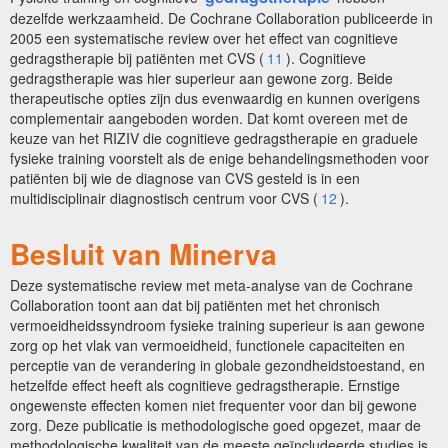
dezelfde werkzaamheid. De Cochrane Collaboration publiceerde in
2005 een systematische review over het effect van cognitieve
gedragstherapie bij patiënten met CVS (
11
). Cognitieve
gedragstherapie was hier superieur aan gewone zorg. Beide
therapeutische opties zijn dus evenwaardig en kunnen overigens
complementair aangeboden worden. Dat komt overeen met de
keuze van het RIZIV die cognitieve gedragstherapie en graduele
fysieke training voorstelt als de enige behandelingsmethoden voor
patiënten bij wie de diagnose van CVS gesteld is in een
multidisciplinair diagnostisch centrum voor CVS (
12
).
Besluit van Minerva
Deze systematische review met meta-analyse van de Cochrane
Collaboration toont aan dat bij patiënten met het chronisch
vermoeidheidssyndroom fysieke training superieur is aan gewone
zorg op het vlak van vermoeidheid, functionele capaciteiten en
perceptie van de verandering in globale gezondheidstoestand, en
hetzelfde effect heeft als cognitieve gedragstherapie. Ernstige
ongewenste effecten komen niet frequenter voor dan bij gewone
zorg. Deze publicatie is methodologische goed opgezet, maar de
methodologische kwaliteit van de meeste geïncludeerde studies is