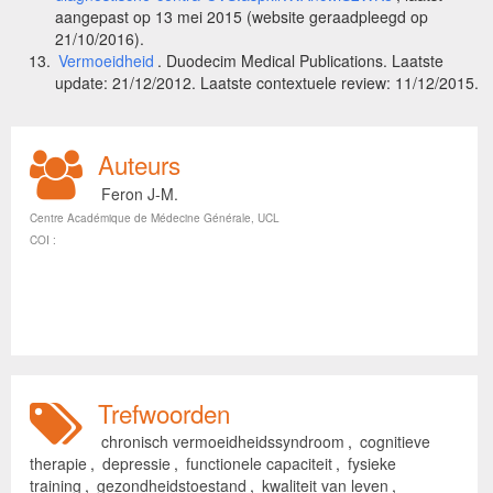
aangepast op 13 mei 2015 (website geraadpleegd op
21/10/2016).
Vermoeidheid
. Duodecim Medical Publications. Laatste
update: 21/12/2012. Laatste contextuele review: 11/12/2015.
Auteurs
Feron J-M.
Centre Académique de Médecine Générale, UCL
COI :
Trefwoorden
chronisch vermoeidheidssyndroom
,
cognitieve
therapie
,
depressie
,
functionele capaciteit
,
fysieke
training
,
gezondheidstoestand
,
kwaliteit van leven
,