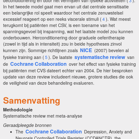
deconditionering en door het vermijden van fysieke activiteiten (
3
).
In het tweede model gaat men ervan uit dat centrale sensitisatie
een belangrijke rol speelt waardoor het centrale zenuwstelsel
excessief reageert op een reeks viscerale stimuli (
4
). Wat meest
terugkomt bij patiënten met CSV, is een toename van het
spanningsgevoel bij inspanning, wat het laatste model zou kunnen
onderbouwen. Herconditionering door graduele oefentherapie
(zowel in tijd als in intensiteit) zou in beide hypotheses zinvol
NICE
kunnen zijn. Sommige richtlijnen zoals
(2007) bevelen al
systematische review
fysieke training aan (
5
). De laatste
van
Cochrane Collaboration
de
over het effect van fysieke training
bij patiënten met CVS dateert echter van 2004. De hier besproken
update van deze review includeert nieuwe, grotere studies die ook
de veiligheid van deze behandeling evalueren.
Samenvatting
Methodologie
Systematische review met meta-analyse
Geraadpleegde bronnen
Cochrane Collaboration
The
Depression, Anxiety and
Neurosis Controlled Trials Register (CCDANCTR), the