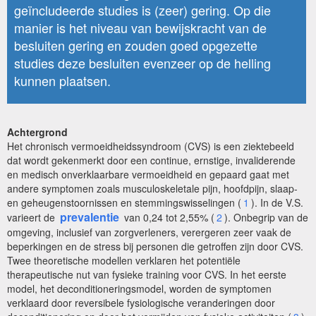
geïncludeerde studies is (zeer) gering. Op die
manier is het niveau van bewijskracht van de
besluiten gering en zouden goed opgezette
studies deze besluiten evenzeer op de helling
kunnen plaatsen.
Achtergrond
Het chronisch vermoeidheidssyndroom (CVS) is een ziektebeeld
dat wordt gekenmerkt door een continue, ernstige, invaliderende
en medisch onverklaarbare vermoeidheid en gepaard gaat met
andere symptomen zoals musculoskeletale pijn, hoofdpijn, slaap-
en geheugenstoornissen en stemmingswisselingen (
1
). In de V.S.
prevalentie
varieert de
van 0,24 tot 2,55% (
2
). Onbegrip van de
omgeving, inclusief van zorgverleners, verergeren zeer vaak de
beperkingen en de stress bij personen die getroffen zijn door CVS.
Twee theoretische modellen verklaren het potentiële
therapeutische nut van fysieke training voor CVS. In het eerste
model, het deconditioneringsmodel, worden de symptomen
verklaard door reversibele fysiologische veranderingen door