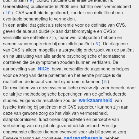
door artsen (
9
). SSMG (Société Générale de Médecins
Généralistes) publiceerde in 2005 een richtlijn over vermoeidheid
(
10
). CVS wordt hierin geciteerd, zonder een definitie of een
eventuele behandeling te vermelden.
In een artikel dat geldt als referentie voor de definitie van CVS,
geven de auteurs duidelijk aan dat fibromyalgie en CVS 2
verschillende entiteiten zijn, maar wel raakpunten hebben en
samen kunnen optreden bij eenzelfde patiënt (
6
). De diagnose
van CVS is alleen mogelijk na zorgvuldig onderzoek van de patiënt
en na uitsluiting van alle andere psychologische of somatische
oorzaken die de symptomen zouden kunnen verklaren. De
NICE
aanbeveling van
bevat verschillende algemene principes
voor de zorg van deze patiënten en het eerste principe is de
realiteit en de impact van het syndroom erkennen (
5
).
De resultaten van deze systematische review zijn zeer beperkt door
de talrijke methodologische beperkingen van de geïncludeerde
werkzaamheid
studies. Volgens de resultaten zou de
van
fysieke training bij patiënten met CVS superieur kunnen zijn aan
deze van gewone zorg op het vlak van vermoeidheid,
slaapstoornissen, functionele capaciteiten en perceptie van
verbetering van de globale gezondheidstoestand. Ernstige
ongewenste effecten komen evenveel voor als bij gewone zorg.
gedragstherapie
Fysieke training en cognitieve
hebben