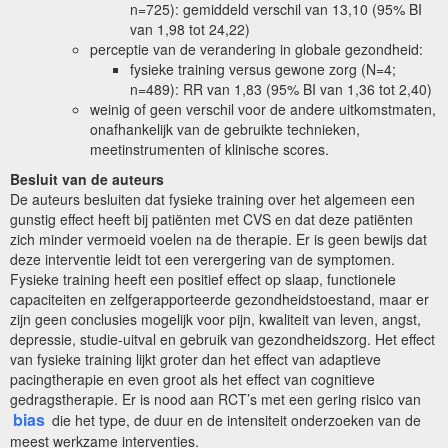
n=725): gemiddeld verschil van 13,10 (95% BI
van 1,98 tot 24,22)
perceptie van de verandering in globale gezondheid:
fysieke training versus gewone zorg (N=4;
n=489): RR van 1,83 (95% BI van 1,36 tot 2,40)
weinig of geen verschil voor de andere uitkomstmaten,
onafhankelijk van de gebruikte technieken,
meetinstrumenten of klinische scores.
Besluit van de auteurs
De auteurs besluiten dat fysieke training over het algemeen een
gunstig effect heeft bij patiënten met CVS en dat deze patiënten
zich minder vermoeid voelen na de therapie. Er is geen bewijs dat
deze interventie leidt tot een verergering van de symptomen.
Fysieke training heeft een positief effect op slaap, functionele
capaciteiten en zelfgerapporteerde gezondheidstoestand, maar er
zijn geen conclusies mogelijk voor pijn, kwaliteit van leven, angst,
depressie, studie-uitval en gebruik van gezondheidszorg. Het effect
van fysieke training lijkt groter dan het effect van adaptieve
pacingtherapie en even groot als het effect van cognitieve
gedragstherapie. Er is nood aan RCT’s met een gering risico van
bias
die het type, de duur en de intensiteit onderzoeken van de
meest werkzame interventies.