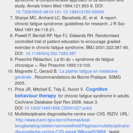
study. Annals Intern Med 1994;121:953-9. DOI:
10.7326/0003-4819-121-12-199412150-00009
Sharpe MC, Archard LC, Banatvala JE, et al. A report-
chronic fatigue syndrome: guidelines for research. J R Soc
Med 1991;84:118-21.
Powell P, Bentall RP, Nye FJ, Edwards RH. Randomised
controlled trial of patient education to encourage graded
exercise in chronic fatigue syndrome. BMJ 2001;322:387-90.
DOI:
10.1136/bmj.322.7283.387
Prescrire Rédaction. La fin du « syndrome de fatigue
chronique ». Rev Prescrire 1993;13:103.
Magnette C, Gerard B.
La plainte fatigue en médecine
générale
. Recommandations de Bonne Pratique. SSMG
2005.
Cognitive
Price JR, Mitchell E, Tidy E, Hunot V.
behaviour therapy
for chronic fatigue syndrome in adults.
Cochrane Database Syst Rev 2008, Issue 3.
DOI:
10.1002/14651858.CD001027.pub2
Multidisciplinaire diagnostische centra voor CVS. RIZIV. URL:
http://www.inami.fgov.be/nl/themas/kost-
terugbetaling/ziekten/vermoeidheid/Paginas/multidisciplinaire-
diagnostische-centra-CVS.aspx#.WAncwiS2WK8
, laatst