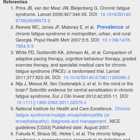
Referenties
Prins JB, van der Meer JW, Bleijenberg G. Chronic fatigue
syndrome. Lancet 2006;367:346-55. DOI:
10.1016/S0140-
6736(06)68073-2
Prevalence
Reeves WC, Jones JF, Maloney E, et al.
of
chronic fatigue syndrome in metropolitan, urban, and rural
Georgia. Popul Health Metr 2007;5:5. DOI:
10.1186/1478-
7954-5-5
White PD, Goldsmith KA, Johnson AL, et al. Comparison of
adaptive pacing therapy, cognitive behaviour therapy, graded
exercise therapy, and specialist medical care for chronic
fatigue syndrome (PACE): a randomised trial. Lancet
2011;377:823-36. DOI:
10.1016/S0140-6736(11)60096-2
Nijs J, Meeus M, Van Oosterwijck J, et al. In the mind or the
brain? Scientific evidence for central sensitisation in chronic
fatigue syndrome. Eur J Clin Invest 2012;42:203-11. DOI:
10.1111/j.1365-2362.2011.02575.x
National Institute for Health and Care Excellence.
Chronic
fatigue syndrome/myalgic encephalomyelitis (or
encephalopathy): diagnosis and management
. NICE
guidelines [CG53] Published date: August 2007.
Fukuda K, Straus SE, Hickie I, et al. The chronic fatigue
syndrome: a comprehensive approach to its definition and