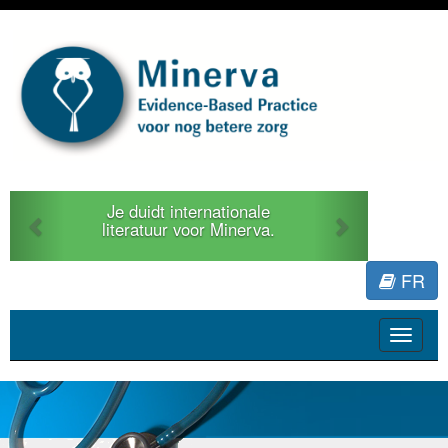
Previous
Next
Je duidt internationale
literatuur voor Minerva.
FR
Toggle
navigat