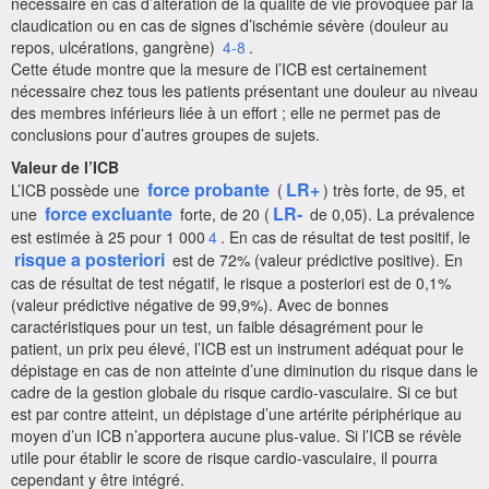
nécessaire en cas d’altération de la qualité de vie provoquée par la
claudication ou en cas de signes d’ischémie sévère (douleur au
repos, ulcérations, gangrène)
4-8
.
Cette étude montre que la mesure de l’ICB est certainement
nécessaire chez tous les patients présentant une douleur au niveau
des membres inférieurs liée à un effort ; elle ne permet pas de
conclusions pour d’autres groupes de sujets.
Valeur de l’ICB
force probante
LR+
L’ICB possède une
(
) très forte, de 95, et
force excluante
LR-
une
forte, de 20 (
de 0,05). La prévalence
est estimée à 25 pour 1 000
4
. En cas de résultat de test positif, le
risque a posteriori
est de 72% (valeur prédictive positive). En
cas de résultat de test négatif, le risque a posteriori est de 0,1%
(valeur prédictive négative de 99,9%). Avec de bonnes
caractéristiques pour un test, un faible désagrément pour le
patient, un prix peu élevé, l’ICB est un instrument adéquat pour le
dépistage en cas de non atteinte d’une diminution du risque dans le
cadre de la gestion globale du risque cardio-vasculaire. Si ce but
est par contre atteint, un dépistage d’une artérite périphérique au
moyen d’un ICB n’apportera aucune plus-value. Si l’ICB se révèle
utile pour établir le score de risque cardio-vasculaire, il pourra
cependant y être intégré.