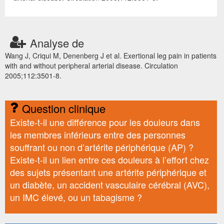
Analyse de
Wang J, Criqui M, Denenberg J et al. Exertional leg pain in patients
with and without peripheral arterial disease. Circulation
2005;112:3501-8.
Question clinique
Existe-t-il une différence pour les douleurs dans
les membres inférieurs entre des personnes
souffrant ou non d’artérite périphérique (AP) ?
Existe-t-il un lien entre ces douleurs à l’effort chez
des sujets présentant une artérite périphérique et
un diabète, un accident vasculaire cérébral (AVC),
un IMC élevé, ou un tabagisme ?