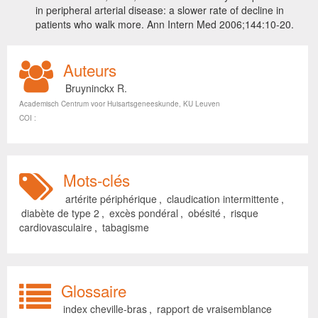
in peripheral arterial disease: a slower rate of decline in
patients who walk more. Ann Intern Med 2006;144:10-20.
Auteurs
Bruyninckx R.
Academisch Centrum voor Huisartsgeneeskunde, KU Leuven
COI :
Mots-clés
artérite périphérique
,
claudication intermittente
,
diabète de type 2
,
excès pondéral
,
obésité
,
risque
cardiovasculaire
,
tabagisme
Glossaire
index cheville-bras
,
rapport de vraisemblance