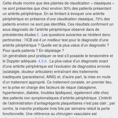
Cette étude montre que des plaintes de claudication « classiques »
ne sont présentes que chez environ 30% des patients présentant
un artérite périphérique. En se limitant à évoquer une artérite
périphérique en présence d’une claudication classique, 70% des
patients environ ne sont pas identifiés. Ces résultats confirment un
sous diagnostic de l’artérite périphérique observé dans de
précédentes études
3
. Les questions suivantes se révèlent donc
pertinentes : l’ICB est-il un meilleur test pour le diagnostic d’une
artérite périphérique ? Quelle est la plus-value d’un diagnostic ?
Pour quels patients ? En dépistage ?
Un généraliste peut pratiquer ce test s’il possède le tensiomètre et
le Doppler adéquats
4,5,6
. La plus-value d’un diagnostic exact
d’une artérite périphérique est l’exclusion de diagnostics erronés
(sciatalgie, douleur articulaire) entraînant des traitements
inadéquats (paracétamol, AINS) et, d’autre part, la mise en route
d’un traitement approprié. Ce traitement consiste, en premier lieu,
en la prise en charge des facteurs de risque (tabagisme,
hypertension, diabète, troubles lipidiques), également utile chez
des patients non symptomatiques d’artérite périphérique. L’intérêt
de l’administration d’antiagrégants plaquettaires n’est pas clair ; par
contre, la marche pratiquée trois fois par semaine réduit la perte
fonctionnelle. Une référence au chirurgien vasculaire est