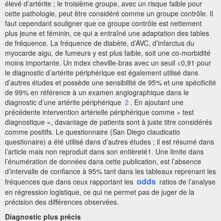
élevé d’artérite ; le troisième groupe, avec un risque faible pour
cette pathologie, peut être considéré comme un groupe contrôle. Il
faut cependant souligner que ce groupe contrôle est nettement
plus jeune et féminin, ce qui a entraîné une adaptation des tables
de fréquence. La fréquence de diabète, d’AVC, d’infarctus du
myocarde aigu, de fumeurs y est plus faible, soit une co-morbidité
moins importante. Un index cheville-bras avec un seuil <0,91 pour
le diagnostic d’artérite périphérique est également utilisé dans
d’autres études et possède une sensibilité de 95% et une spécificité
de 99% en référence à un examen angiographique dans le
diagnostic d’une artérite périphérique
2
. En ajoutant une
précédente intervention artérielle périphérique comme « test
diagnostique », davantage de patients sont à juste titre considérés
comme positifs. Le questionnaire (San Diego claudicatio
questionaire) a été utilisé dans d’autres études ; il est résumé dans
l’article mais non reproduit dans son entièreté1. Une limite dans
l’énumération de données dans cette publication, est l’absence
d’intervalle de confiance à 95% tant dans les tableaux reprenant les
odds
fréquences que dans ceux rapportant les
ratios de l’analyse
en régression logistique, ce qui ne permet pas de juger de la
précision des différences observées.
Diagnostic plus précis