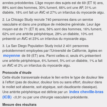
années précédentes. L’âge moyen des sujets est de 69 (ET 9) ans,
88% sont des hommes, 30% fument, 66% ont une AP, 31% un
diabète, 18% ont fait un AVC et 27% un infarctus du myocarde aigu.
2. La Chicago Study recrute 740 personnes dans un service
vasculaire et dans une pratique de médecine générale. Leur âge
moyen est de 71 (ET 8) ans, 56% sont des hommes, 16% fument,
62% ont une artérite périphérique, 28% un diabète, 10% ont
présenté un AVC et 23% un infarctus du myocarde aigu.
3. La San Diego Population Study inclut 2 401 personnes
précédemment employées par l’Université de Californie, âgées en
moyenne
de 59 (ET) ans. Parmi celles-ci, seuls 4% présentent
une artérite périphérique, 6% fument, 5% ont un diabète, 1% a fait
un AVC et 2% un infarctus du myocarde aigu.
Protocole d’étude
Cette étude transversale évalue le lien entre le type de douleur liée
à l’effort (pas de douleur, douleur lors ou sans effort, douleur dans
le mollet soit absente, soit atypique, soit claudicante classique).
index cheville-bras
Une artérite périphérique est définie par un
(ICB)
<0,91 ou par une chirurgie vasculaire précédente.
Mesure des résultats