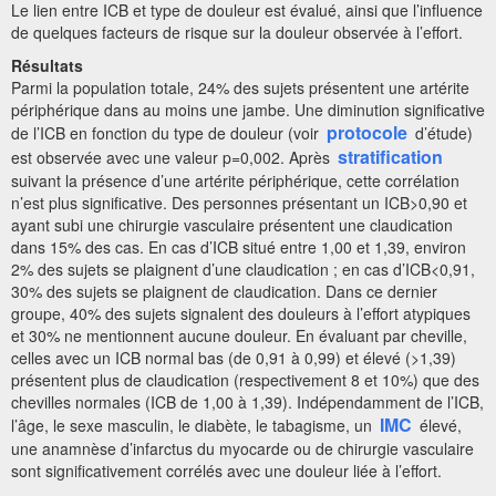
Le lien entre ICB et type de douleur est évalué, ainsi que l’influence
de quelques facteurs de risque sur la douleur observée à l’effort.
Résultats
Parmi la population totale, 24% des sujets présentent une artérite
périphérique dans au moins une jambe. Une diminution significative
protocole
de l’ICB en fonction du type de douleur (voir
d’étude)
stratification
est observée avec une valeur p=0,002. Après
suivant la présence d’une artérite périphérique, cette corrélation
n’est plus significative. Des personnes présentant un ICB>0,90 et
ayant subi une chirurgie vasculaire présentent une claudication
dans 15% des cas. En cas d’ICB situé entre 1,00 et 1,39, environ
2% des sujets se plaignent d’une claudication ; en cas d’ICB<0,91,
30% des sujets se plaignent de claudication. Dans ce dernier
groupe, 40% des sujets signalent des douleurs à l’effort atypiques
et 30% ne mentionnent aucune douleur. En évaluant par cheville,
celles avec un ICB normal bas (de 0,91 à 0,99) et élevé (>1,39)
présentent plus de claudication (respectivement 8 et 10%) que des
chevilles normales (ICB de 1,00 à 1,39). Indépendamment de l’ICB,
IMC
l’âge, le sexe masculin, le diabète, le tabagisme, un
élevé,
une anamnèse d’infarctus du myocarde ou de chirurgie vasculaire
sont significativement corrélés avec une douleur liée à l’effort.