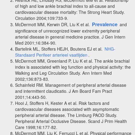
of high and low ankle brachial index to all-cause and
cardiovascular disease mortality: The Strong Heart Study.
Circulation 2004;109:733-9.
Prevalence
McDermott MM, Kerwin DR, Liu K et al.
and
significance of unrecognized lower extremity peripheral
arterial disease in general medicine practice. J Gen Intern
Med 2001;16:384-90.
Bartelink ML, Stoffers HEJH, Boutens EJ et al.
NHG-
Standaard Perifeer arterieel vaatlijden
.
McDermott MM, Greenland P, Liu K et al. The ankle brachial
index is associated with leg function and physical activity: the
Walking and Leg Circulation Study. Ann Intern Med
2002;136:873-83.
Schainfeld RM. Management of peripheral arterial disease
and intermittent claudicatio. J Am Board Fam Pract
2001;14:443-50.
Hooi J, Stoffers H, Kester A et al. Risk factors and
cardiovascular diseases associated with asymptomatic
peripheral arterial disease. The Limburg PAOD Study.
Peripheral Arterial Occlusive Disease. Scand J Prim Health
Care 1998;16:177-82.
McDermott MM, Liu K, Ferrucci L et al. Physical performance