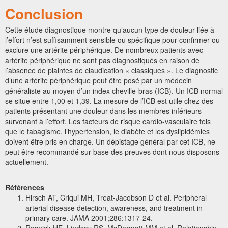
Conclusion
Cette étude diagnostique montre qu’aucun type de douleur liée à
l’effort n’est suffisamment sensible ou spécifique pour confirmer ou
exclure une artérite périphérique. De nombreux patients avec
artérite périphérique ne sont pas diagnostiqués en raison de
l’absence de plaintes de claudication « classiques ». Le diagnostic
d’une artérite périphérique peut être posé par un médecin
généraliste au moyen d’un index cheville-bras (ICB). Un ICB normal
se situe entre 1,00 et 1,39. La mesure de l’ICB est utile chez des
patients présentant une douleur dans les membres inférieurs
survenant à l’effort. Les facteurs de risque cardio-vasculaire tels
que le tabagisme, l’hypertension, le diabète et les dyslipidémies
doivent être pris en charge. Un dépistage général par cet ICB, ne
peut être recommandé sur base des preuves dont nous disposons
actuellement.
Références
Hirsch AT, Criqui MH, Treat-Jacobson D et al. Peripheral
arterial disease detection, awareness, and treatment in
primary care. JAMA 2001;286:1317-24.
Resnick HE, Lindsay RS, McDermott MM et al. Relationship