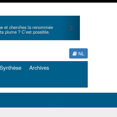
Next
s une analyse critique d’un
e la littérature internationale
pour Minerva.
NL
Synthèse
Archives