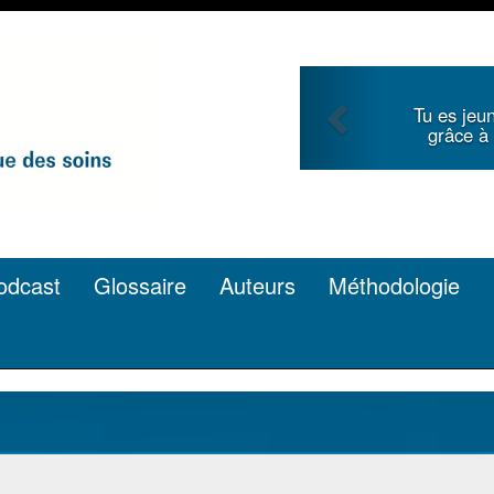
Previous
Tu écri
et cherches la renommée
article d
plume ? C’est possible.
odcast
Glossaire
Auteurs
Méthodologie