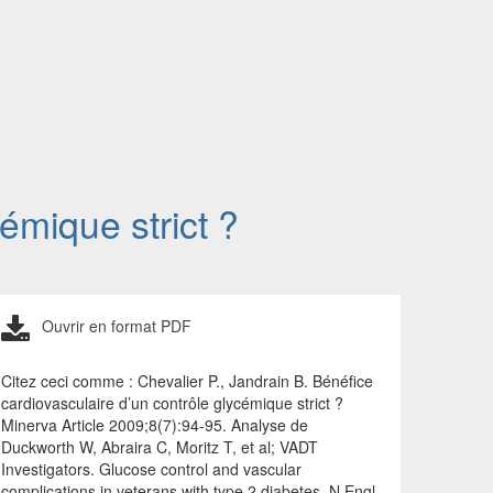
émique strict ?
Ouvrir en format PDF
Citez ceci comme : Chevalier P., Jandrain B. Bénéfice
cardiovasculaire d’un contrôle glycémique strict ?
Minerva Article 2009;8(7):94-95. Analyse de
Duckworth W, Abraira C, Moritz T, et al; VADT
Investigators. Glucose control and vascular
complications in veterans with type 2 diabetes. N Engl