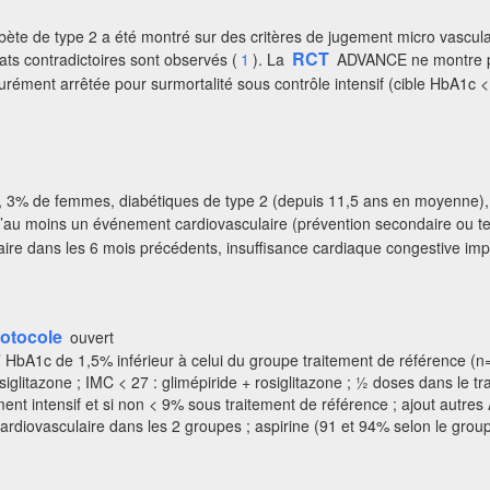
diabète de type 2 a été montré sur des critères de jugement micro vasc
RCT
ts contradictoires sont observés (
1
). La
ADVANCE ne montre pas
ment arrêtée pour surmortalité sous contrôle intensif (cible HbA1c <
, 3% de femmes, diabétiques de type 2 (depuis 11,5 ans en moyenne), 
u moins un événement cardiovasculaire (prévention secondaire ou ter
ire dans les 6 mois précédents, insuffisance cardiaque congestive imp
rotocole
ouvert
d’ HbA1c de 1,5% inférieur à celui du groupe traitement de référence (
glitazone ; IMC < 27 : glimépiride + rosiglitazone ; ½ doses dans le t
ement intensif et si non < 9% sous traitement de référence ; ajout autre
ardiovasculaire dans les 2 groupes ; aspirine (91 et 94% selon le group