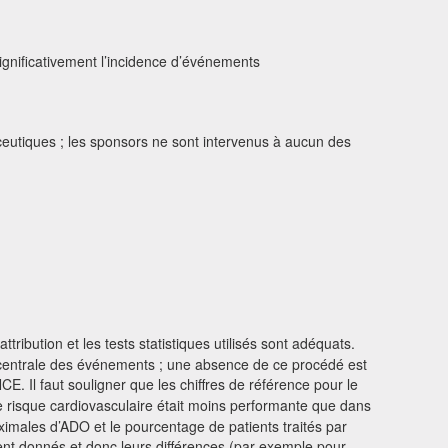
ignificativement l’incidence d’événements
ceutiques ; les sponsors ne sont intervenus à aucun des
ttribution et les tests statistiques utilisés sont adéquats.
n centrale des événements ; une absence de ce procédé est
Il faut souligner que les chiffres de référence pour le
e risque cardiovasculaire était moins performante que dans
imales d’ADO et le pourcentage de patients traités par
ment donnés et donc leurs différences (par exemple pour