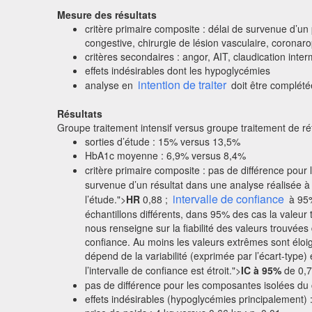
Mesure des résultats
critère primaire composite : délai de survenue d’u
congestive, chirurgie de lésion vasculaire, coron
critères secondaires : angor, AIT, claudication int
effets indésirables dont les hypoglycémies
intention de traiter
analyse en
doit être complété
Résultats
Groupe traitement intensif versus groupe traitement de r
sorties d’étude : 15% versus 13,5%
HbA1c moyenne : 6,9% versus 8,4%
critère primaire composite : pas de différence pour
survenue d’un résultat dans une analyse réalisée à 
intervalle de confiance
l’étude.">
HR
0,88 ;
à 95%
échantillons différents, dans 95% des cas la valeur 
nous renseigne sur la fiabilité des valeurs trouvées 
confiance. Au moins les valeurs extrêmes sont éloignée
dépend de la variabilité (exprimée par l’écart-type)
l’intervalle de confiance est étroit.">
IC à 95%
de 0,7
pas de différence pour les composantes isolées du c
effets indésirables (hypoglycémies principalement)