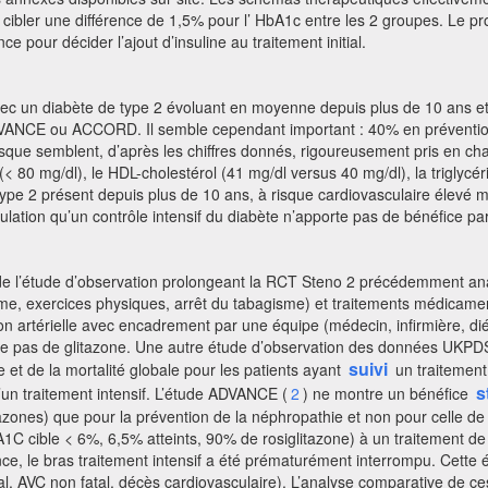
t cibler une différence de 1,5% pour l’ HbA1c entre les 2 groupes. Le p
e pour décider l’ajout d’insuline au traitement initial.
 un diabète de type 2 évoluant en moyenne depuis plus de 10 ans et d
VANCE ou ACCORD. Il semble cependant important : 40% en prévention 
ue semblent, d’après les chiffres donnés, rigoureusement pris en charge
80 mg/dl), le HDL-cholestérol (41 mg/dl versus 40 mg/dl), la triglycér
 2 présent depuis plus de 10 ans, à risque cardiovasculaire élevé mai
lation qu’un contrôle intensif du diabète n’apporte pas de bénéfice pa
) de l’étude d’observation prolongeant la RCT Steno 2 précédemment a
gime, exercices physiques, arrêt du tabagisme) et traitements médicamen
n artérielle avec encadrement par une équipe (médecin, infirmière, diété
rte pas de glitazone. Une autre étude d’observation des données UKPD
suivi
 et de la mortalité globale pour les patients ayant
un traitement
s
un traitement intensif. L’étude ADVANCE (
2
) ne montre un bénéfice
tazones) que pour la prévention de la néphropathie et non pour celle d
1C cible < 6%, 6,5% atteints, 90% de rosiglitazone) à un traitement de
nce, le bras traitement intensif a été prématurément interrompu. Cette 
tal, AVC non fatal, décès cardiovasculaire). L’analyse comparative de 