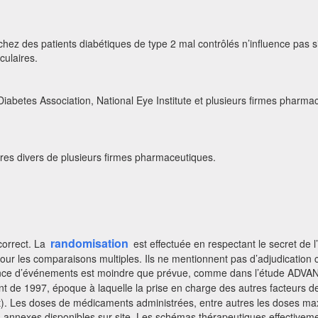
chez des patients diabétiques de type 2 mal contrôlés n’influence pas s
culaires.
iabetes Association, National Eye Institute et plusieurs firmes pharma
itres divers de plusieurs firmes pharmaceutiques.
randomisation
correct. La
est effectuée en respectant le secret de l’a
pour les comparaisons multiples. Ils ne mentionnent pas d’adjudicatio
nce d’événements est moindre que prévue, comme dans l’étude ADVANCE. 
t de 1997, époque à laquelle la prise en charge des autres facteurs d
t). Les doses de médicaments administrées, entre autres les doses max
les annexes disponibles sur site. Les schémas thérapeutiques effective