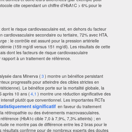
rotocole cite cependant un chiffre d’HbA1C > 6% pour le
ont le risque cardiovasculaire est, en dehors du facteur
cardiovasculaire secondaire ou tertiaire, 72% avec HTA,
 : le contrôle est assuré pour la pression artérielle
idémie (159 mg/dl versus 151 mg/dl). Les résultats de cette
s dont les facteurs de risque cardiovasculaire
r rapport à un traitement de référence.
nalysée dans Minerva (
3
) montre un bénéfice persistant
teux progressifs pour atteindre des cibles strictes en
ticienne). Le bénéfice porte sur la mortalité globale, la
S après 10 ans (
4,1
) montre une réduction significative des
 intensif plutôt que conventionnel. Les importantes RCTs
tatistiquement significatif
en faveur du traitement
e la rétinopathie ou des événements macrovasculaires.
 référence (HbA1c cible 7,0 à 7,9%, 7,3% atteints) ; en
étude ne montre pas de différence entre les 2 bras pour le
ces résultats confirme pour de nombreux experts des doutes