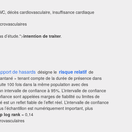
VC, décès cardiovasculaire, insuffisance cardiaque
icrovasculaires
as d’étude.">
intention de traiter
.
apport de hasards
risque relatif
désigne le
de
instantané » tenant compte de la durée de présence dans
duite 100 fois dans la même population avec des
un intervalle de confiance à 95%. L’intervalle de confiance
onfiance sont appelées marges de fiabilité ou limites de
st un reflet fiable de l’effet réel. L’intervalle de confiance
Plus l’échantillon est numériquement important, plus
p log rank
= 0,14
crovasculaires