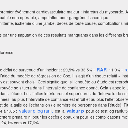
n premier événement cardiovasculaire majeur : infarctus du myocarde, A
aropathie non opérable, amputation pour gangrène ischémique
ermittente, ischémie d’une jambe, décès de toute cause, complications m
e par une imputation de ces résultats manquants dans les différents br
éférence
RAR
r
 le délai de survenue d’un incident : 29,5% vs 33,5% ;
11,9% ;
l’aide du modèle de régression de Cox. Il s’agit d’un risque relatif « 
 est souvent choisi. Ceci signifie que, si l’enquête ou étude est repro
trouvée se situera dans l’intervalle de confiance donné. Cela s’appelle 
dans l’étude. Les limites inférieures et supérieures de l’intervalle de c
s, au plus l’intervalle de confiance est étroit et au plus l’effet observé e
 et de la taille de l’échantillon (le nombre de personnes dans l’étude). 
valeur p log rank
valeur p
4 à 1,05 ;
est la
pour ce test log rank.">
ritère primaire ni pour les décès globaux ni pour les complications mi
 : 24,1% versus 17,6%