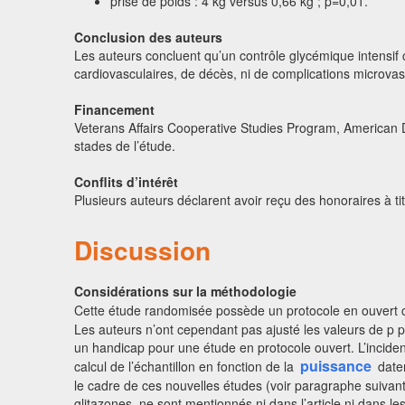
prise de poids : 4 kg versus 0,66 kg ; p=0,01.
Conclusion des auteurs
Les auteurs concluent qu’un contrôle glycémique intensif 
cardiovasculaires, de décès, ni de complications microvas
Financement
Veterans Affairs Cooperative Studies Program, American D
stades de l’étude.
Conflits d’intérêt
Plusieurs auteurs déclarent avoir reçu des honoraires à t
Discussion
Considérations sur la méthodologie
Cette étude randomisée possède un protocole en ouvert 
Les auteurs n’ont cependant pas ajusté les valeurs de p 
un handicap pour une étude en protocole ouvert. L’incide
puissance
calcul de l’échantillon en fonction de la
daten
le cadre de ces nouvelles études (voir paragraphe suivan
glitazones, ne sont mentionnés ni dans l’article ni dans 