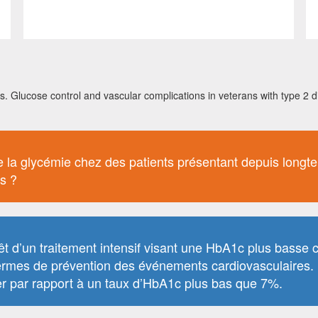
rs. Glucose control and vascular complications in veterans with type 2
f de la glycémie chez des patients présentant depuis lon
s ?
t d’un traitement intensif visant une HbA1c plus basse 
termes de prévention des événements cardiovasculaires. 
mier par rapport à un taux d’HbA1c plus bas que 7%.