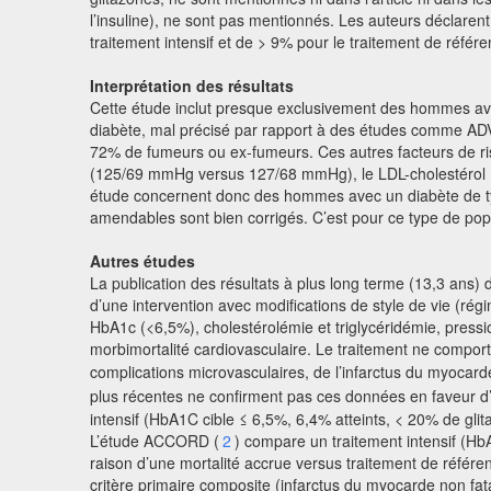
l’insuline), ne sont pas mentionnés. Les auteurs déclaren
traitement intensif et de > 9% pour le traitement de référenc
Interprétation des résultats
Cette étude inclut presque exclusivement des hommes avec
diabète, mal précisé par rapport à des études comme AD
72% de fumeurs ou ex-fumeurs. Ces autres facteurs de risq
(125/69 mmHg versus 127/68 mmHg), le LDL-cholestérol (< 
étude concernent donc des hommes avec un diabète de type
amendables sont bien corrigés. C’est pour ce type de popu
Autres études
La publication des résultats à plus long terme (13,3 ans
d’une intervention avec modifications de style de vie (ré
HbA1c (<6,5%), cholestérolémie et triglycéridémie, pressio
morbimortalité cardiovasculaire. Le traitement ne compo
complications microvasculaires, de l’infarctus du myocarde
plus récentes ne confirment pas ces données en faveur d’
intensif (HbA1C cible ≤ 6,5%, 6,4% atteints, < 20% de gli
L’étude ACCORD (
2
) compare un traitement intensif (HbA
raison d’une mortalité accrue versus traitement de référe
critère primaire composite (infarctus du myocarde non fa