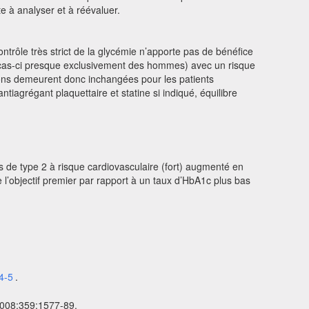
te à analyser et à réévaluer.
trôle très strict de la glycémie n’apporte pas de bénéfice
 cas-ci presque exclusivement des hommes) avec un risque
ions demeurent donc inchangées pour les patients
ntiagrégant plaquettaire et statine si indiqué, équilibre
s de type 2 à risque cardiovasculaire (fort) augmenté en
l’objectif premier par rapport à un taux d’HbA1c plus bas
4-5
.
 2008;359:1577-89.