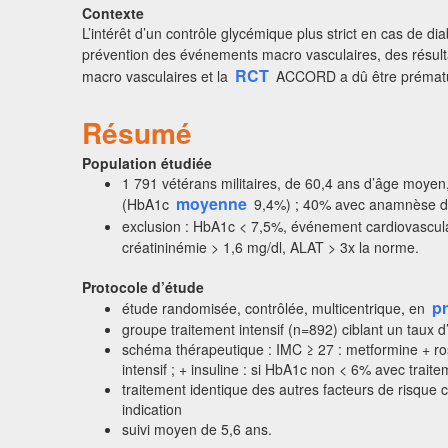
Contexte
L’intérêt d’un contrôle glycémique plus strict en cas de 
prévention des événements macro vasculaires, des résulta
RCT
macro vasculaires et la
ACCORD a dû être prématuré
Résumé
Population étudiée
1 791 vétérans militaires, de 60,4 ans d’âge moyen
moyenne
(HbA1c
9,4%) ; 40% avec anamnèse d’a
exclusion : HbA1c < 7,5%, événement cardiovascula
créatininémie > 1,6 mg/dl, ALAT > 3x la norme.
Protocole d’étude
p
étude randomisée, contrôlée, multicentrique, en
groupe traitement intensif (n=892) ciblant un taux 
schéma thérapeutique : IMC ≥ 27 : metformine + rosi
intensif ; + insuline : si HbA1c non < 6% avec trait
traitement identique des autres facteurs de risque c
indication
suivi moyen de 5,6 ans.