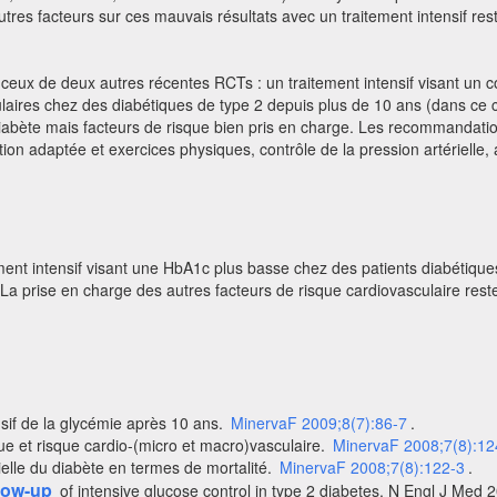
autres facteurs sur ces mauvais résultats avec un traitement intensif res
eux de deux autres récentes RCTs : un traitement intensif visant un con
aires chez des diabétiques de type 2 depuis plus de 10 ans (dans ce
diabète mais facteurs de risque bien pris en charge. Les recommandat
ion adaptée et exercices physiques, contrôle de la pression artérielle, a
ment intensif visant une HbA1c plus basse chez des patients diabétique
 prise en charge des autres facteurs de risque cardiovasculaire reste 
nsif de la glycémie après 10 ans.
MinervaF 2009;8(7):86-7
.
ue et risque cardio-(micro et macro)vasculaire.
MinervaF 2008;7(8):12
ielle du diabète en termes de mortalité.
MinervaF 2008;7(8):122-3
.
llow-up
of intensive glucose control in type 2 diabetes. N Engl J Med