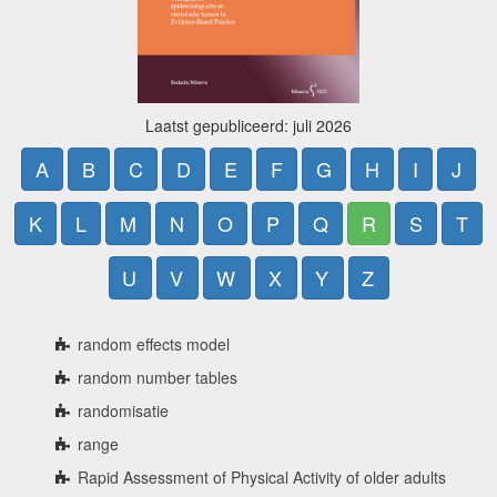
Laatst gepubliceerd: juli 2026
A
B
C
D
E
F
G
H
I
J
K
L
M
N
O
P
Q
R
S
T
U
V
W
X
Y
Z
random effects model
random number tables
randomisatie
range
Rapid Assessment of Physical Activity of older adults