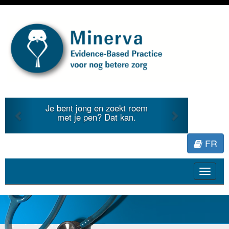
Previous
Next
Je bent jong en zoekt roem
met je pen? Dat kan.
FR
Toggle
navigat